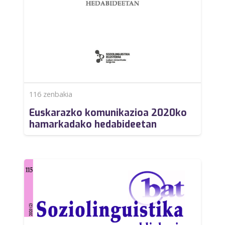
116
zenbakia
Euskarazko komunikazioa 2020ko
hamarkadako hedabideetan