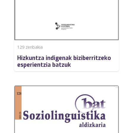
129
zenbakia
Hizkuntza indigenak biziberritzeko
esperientzia batzuk