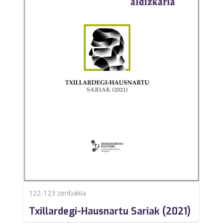
122-123
zenbakia
Txillardegi-Hausnartu Sariak (2021)