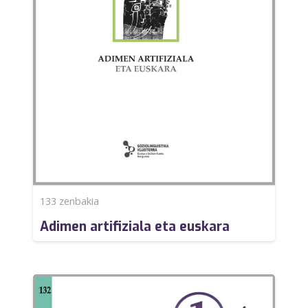
133
zenbakia
Adimen artifiziala eta euskara