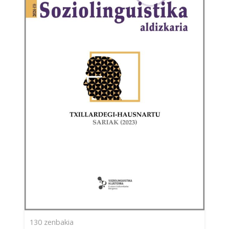
130
zenbakia