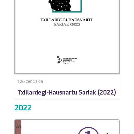
126
zenbakia
Txillardegi-Hausnartu Sariak (2022)
2022