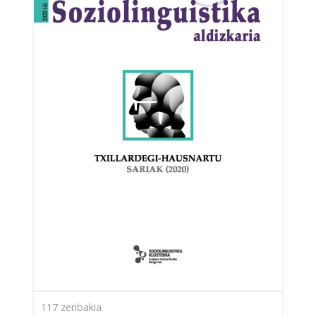
117
zenbakia