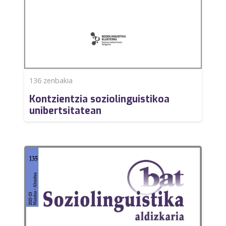
136
zenbakia
Kontzientzia soziolinguistikoa
unibertsitatean