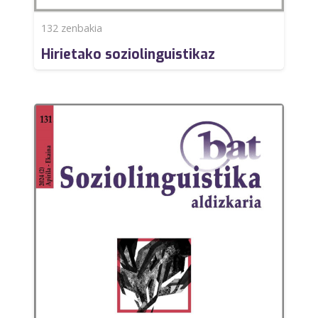
132
zenbakia
Hirietako soziolinguistikaz