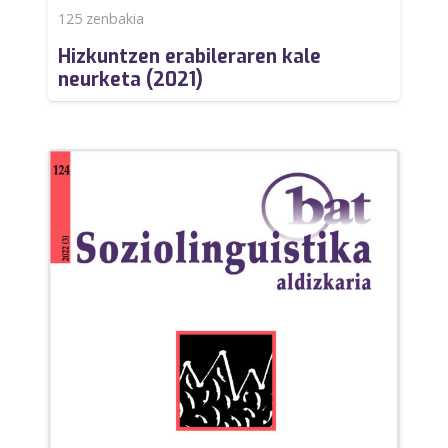
125
zenbakia
Hizkuntzen erabileraren kale
neurketa (2021)