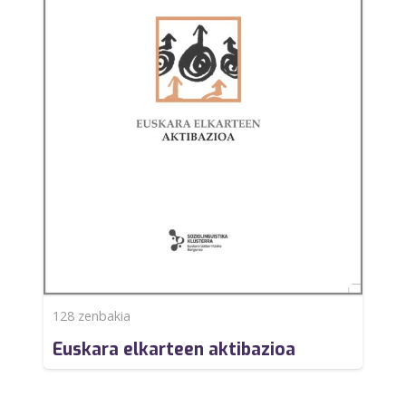
128
zenbakia
Euskara elkarteen aktibazioa