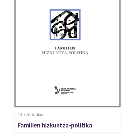
135
zenbakia
Familien hizkuntza-politika