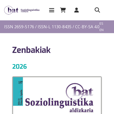
EU
ES
ISSN 2659-5176 / ISSN-L 1130-8435 / CC-BY-SA 4.0
EN
FR
Zenbakiak
2026