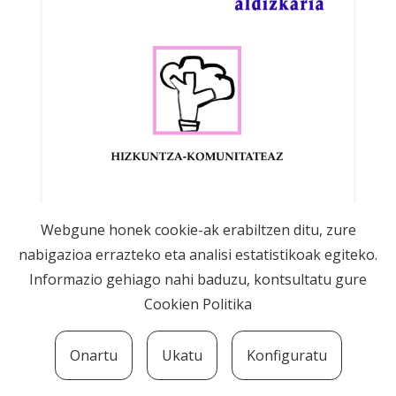
Webgune honek cookie-ak erabiltzen ditu, zure
nabigazioa errazteko eta analisi estatistikoak egiteko.
Informazio gehiago nahi baduzu, kontsultatu gure
Cookien Politika
115
zenbakia
Onartu
Ukatu
Konfiguratu
Hizkuntza-komunitateaz