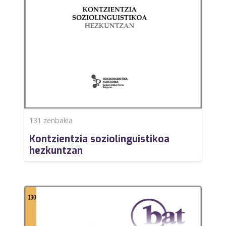
131
zenbakia
Kontzientzia soziolinguistikoa
hezkuntzan