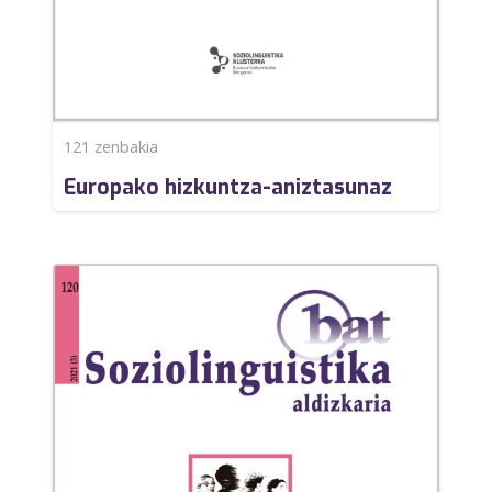
121
zenbakia
Europako hizkuntza-aniztasunaz