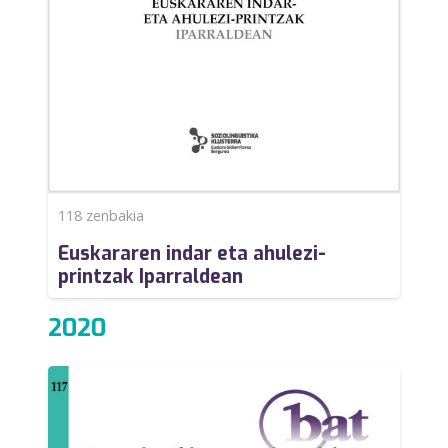
118
zenbakia
Euskararen indar eta ahulezi-
printzak Iparraldean
2020