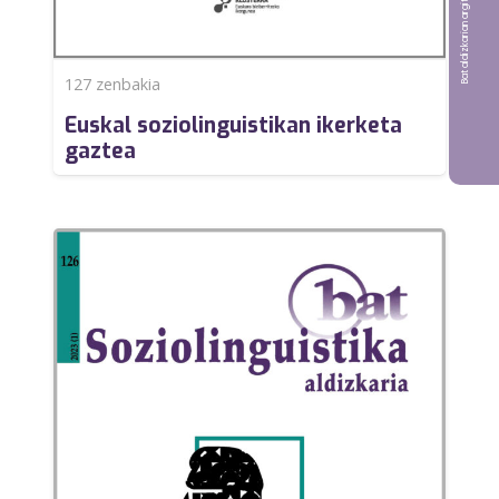
Bat aldizkarian argitaratu nahi?
127
zenbakia
Euskal soziolinguistikan ikerketa
gaztea