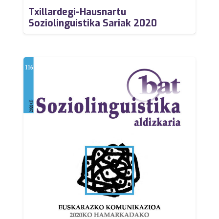
Txillardegi-Hausnartu
Soziolinguistika Sariak 2020