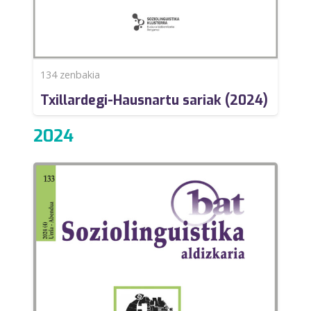
134
zenbakia
Txillardegi-Hausnartu sariak (2024)
2024