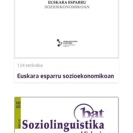
124
zenbakia
Euskara esparru sozioekonomikoan