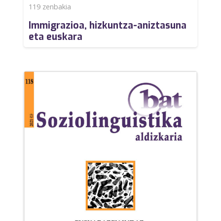
119
zenbakia
Immigrazioa, hizkuntza-aniztasuna
eta euskara