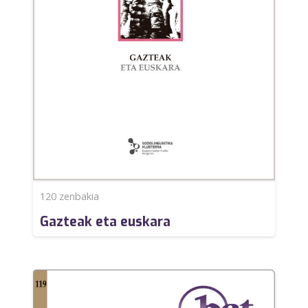
120
zenbakia
Gazteak eta euskara