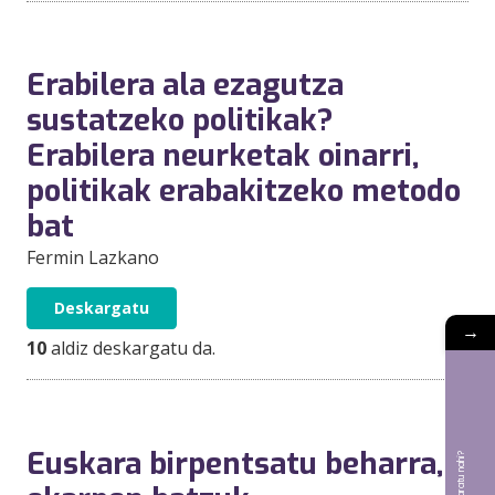
Erabilera ala ezagutza
sustatzeko politikak?
Erabilera neurketak oinarri,
politikak erabakitzeko metodo
bat
Fermin Lazkano
Deskargatu
→
10
aldiz deskargatu da.
Euskara birpentsatu beharra,