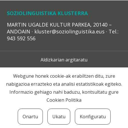
SOZIOLINGUISTIKA KLUSTERRA
MARTIN UGALDE KULTUR PARKEA, 20140 –
ANDOAIN · kluster@soziolinguistika.eus · Tel.:
943 592 556
Aldizkarian argitaratu
Lege Oharra
Webgune honek cookie-ak erabiltzen ditu, zure
nabigazioa errazteko eta analisi estatistikoak egiteko.
Harpidetza
Informazio gehiago nahi baduzu, kontsultatu gure
Cookien Politika
Harremana
Onartu
Ukatu
Konfiguratu
© 2020 Soziolinguistika Klusterra