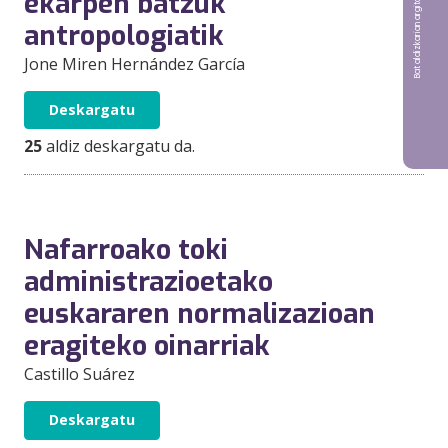
Bat aldizkarian argitaratu nahi?
ekarpen batzuk
antropologiatik
Jone Miren Hernández García
Deskargatu
25
aldiz deskargatu da.
Nafarroako toki
administrazioetako
euskararen normalizazioan
eragiteko oinarriak
Castillo Suárez
Deskargatu