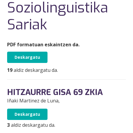
Soziolinguistika
Sariak
PDF formatuan eskaintzen da.
Deskargatu
19
aldiz deskargatu da.
HITZAURRE GISA 69 ZKIA
Iñaki Martinez de Luna
,
Deskargatu
3
aldiz deskargatu da.