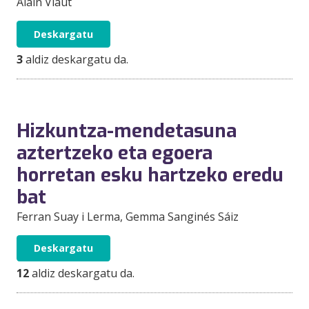
Alain Viaut
Deskargatu
3
aldiz deskargatu da.
Hizkuntza-mendetasuna
aztertzeko eta egoera
horretan esku hartzeko eredu
bat
Ferran Suay i Lerma
, Gemma Sanginés Sáiz
Deskargatu
12
aldiz deskargatu da.