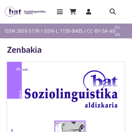
EU
ES
ISSN 2659-5176 / ISSN-L 1130-8435 / CC-BY-SA 4.0
EN
FR
Zenbakia