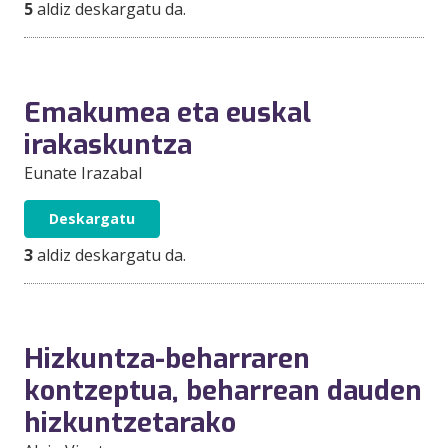
5
aldiz deskargatu da.
Emakumea eta euskal
irakaskuntza
Eunate Irazabal
Deskargatu
3
aldiz deskargatu da.
Hizkuntza-beharraren
kontzeptua, beharrean dauden
hizkuntzetarako