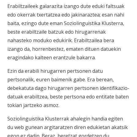
Erabiltzaileek galarazita izango dute eduki faltsuak
edo okerrak txertatzea edo jakinaraztea; esan nahi
baita, ezingo dute eman Soziolinguistika Klusterra,
beste erabiltzaile batzuk edo hirugarrenak
nahasteko moduko edukirik. Erabiltzailea bera
izango da, horrenbestez, ematen dituen datuekin
eragindako kalteen erantzule bakarra.
Ezin da erabili hirugarren pertsonen datu
pertsonalik, euren baimenik gabe. Era berean,
debekatuta dago hirugarren pertsonen identifikazio-
datuak erabiltzea, beste pertsona edo entitate baten
tokian jartzeko asmoz.
Soziolinguistika Klusterrak ahalegin handia egiten
du web gunean argitaratzen diren edukietan akatsik
egon ez dadin. Beraz, beretzat gordetzen du