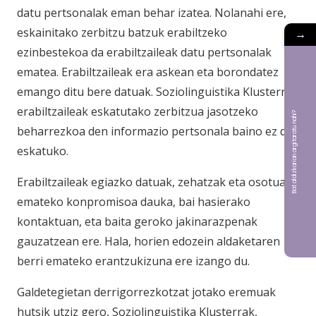
datu pertsonalak eman behar izatea. Nolanahi ere,
eskainitako zerbitzu batzuk erabiltzeko
→
ezinbestekoa da erabiltzaileak datu pertsonalak
ematea. Erabiltzaileak era askean eta borondatez
emango ditu bere datuak. Soziolinguistika Klusterrak
erabiltzaileak eskatutako zerbitzua jasotzeko
Bat aldizkarian argitaratu nahi?
beharrezkoa den informazio pertsonala baino ez du
eskatuko.
Erabiltzaileak egiazko datuak, zehatzak eta osotuak
emateko konpromisoa dauka, bai hasierako
kontaktuan, eta baita geroko jakinarazpenak
gauzatzean ere. Hala, horien edozein aldaketaren
berri emateko erantzukizuna ere izango du.
Galdetegietan derrigorrezkotzat jotako eremuak
hutsik utziz gero, Soziolinguistika Klusterrak,