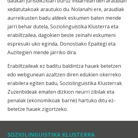
daukan jurisdikzioari buruz indarrean den araudian
xedatutakoak arautuko du. Nolanahi ere, araudiak
aurreikusten badu aldeek eskumen baten mende
jarri behar dutela, Soziolinguistika Klusterra eta
erabiltzailea, dagokien beste zeinahi eskumeni
espresuki uko eginda, Donostiako Epaitegi eta
Auzitegien mende jarriko dira.
Erabiltzaileak ez baditu baldintza hauek betetzen
edo webgunean azaltzen diren edukien okerreko
erabilera egiten badu, Soziolinguistika Klusterrak
Zuzenbideak ematen dizkion neurri zibilak eta
penalak (ekonomikoak barne) hartuko ditu ez-
betetze hauek zigortzeko.
SOZIOLINGUISTIKA KLUSTERRA