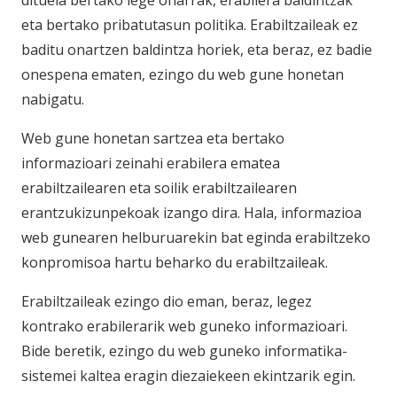
dituela bertako lege oharrak, erabilera baldintzak
eta bertako pribatutasun politika. Erabiltzaileak ez
baditu onartzen baldintza horiek, eta beraz, ez badie
onespena ematen, ezingo du web gune honetan
nabigatu.
Web gune honetan sartzea eta bertako
informazioari zeinahi erabilera ematea
erabiltzailearen eta soilik erabiltzailearen
erantzukizunpekoak izango dira. Hala, informazioa
web gunearen helburuarekin bat eginda erabiltzeko
konpromisoa hartu beharko du erabiltzaileak.
Erabiltzaileak ezingo dio eman, beraz, legez
kontrako erabilerarik web guneko informazioari.
Bide beretik, ezingo du web guneko informatika-
sistemei kaltea eragin diezaiekeen ekintzarik egin.