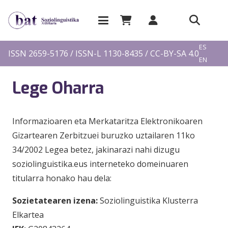
EU
ES
ISSN 2659-5176 / ISSN-L 1130-8435 / CC-BY-SA 4.0
EN
FR
Lege Oharra
Informazioaren eta Merkataritza Elektronikoaren
Gizartearen Zerbitzuei buruzko uztailaren 11ko
34/2002 Legea betez, jakinarazi nahi dizugu
soziolinguistika.eus interneteko domeinuaren
titularra honako hau dela:
Sozietatearen izena:
Soziolinguistika Klusterra
Elkartea