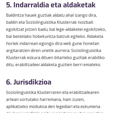
5. Indarraldia eta aldaketak
Baldintza hauek guztiak aldatu ahal izango dira,
baldin eta Soziolinguistika Klusterrak noizbait
egokitzat jotzen badu; bai lege-aldaketei egokitzeko,
bai bestelako hobekuntza batzuk egiteko. Aldaketa
horiek indarrean egongo dira web gune honetan
argitaratzen diren unetik aurrera. Soziolinguistika
Klusterrak eskura dituen bitarteko guztiak erabiliko
ditu, erabiltzaileei aldaketa guztien berri emateko.
6. Jurisdikzioa
Soziolinguistika Klusterraren eta erabiltzailearen
artean sortutako harremana, hain zuzen,
aplikatzeko modukoa den legediari eta eskumena