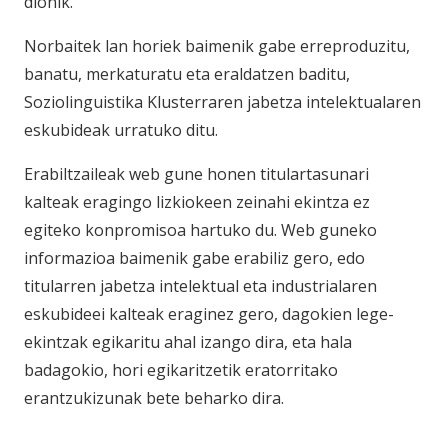
dionik.
Norbaitek lan horiek baimenik gabe erreproduzitu,
banatu, merkaturatu eta eraldatzen baditu,
Soziolinguistika Klusterraren jabetza intelektualaren
eskubideak urratuko ditu.
Erabiltzaileak web gune honen titulartasunari
kalteak eragingo lizkiokeen zeinahi ekintza ez
egiteko konpromisoa hartuko du. Web guneko
informazioa baimenik gabe erabiliz gero, edo
titularren jabetza intelektual eta industrialaren
eskubideei kalteak eraginez gero, dagokien lege-
ekintzak egikaritu ahal izango dira, eta hala
badagokio, hori egikaritzetik eratorritako
erantzukizunak bete beharko dira.