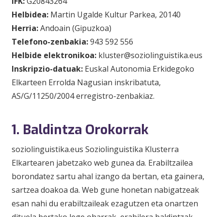
IFK:
G20843264
Helbidea:
Martin Ugalde Kultur Parkea, 20140
Herria:
Andoain (Gipuzkoa)
Telefono-zenbakia:
943 592 556
Helbide elektronikoa:
kluster@soziolinguistika.eus
Inskripzio-datuak:
Euskal Autonomia Erkidegoko
Elkarteen Errolda Nagusian inskribatuta,
AS/G/11250/2004 erregistro-zenbakiaz.
1. Baldintza Orokorrak
soziolinguistika.eus Soziolinguistika Klusterra
Elkartearen jabetzako web gunea da. Erabiltzailea
borondatez sartu ahal izango da bertan, eta gainera,
sartzea doakoa da. Web gune honetan nabigatzeak
esan nahi du erabiltzaileak ezagutzen eta onartzen