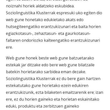
noiznahi horiek aldatzeko eskubidea.
Soziolinguistika Klusterrak espresuki uko egiten dio
web gune honetako edukietako akats edo
hutsegiteengatiko erantzukizunari eta baita horien
egiazkotasun-, zehaztasun- eta gaurkotasun-
faltaren ondoriozko kalteengatiko erantzukizunari
ere.
Web gune honek beste web gune batzuetarako
estekak jar ditzake edo bere web gune bilatzaile
batekin horietarako sarbidea eman dezake.
Soziolinguistika Klusterrak ez du bere gain hartzen
estekatutako gune horietako ezein edukiren
erantzukizunik, ezta bilaketen emaitzarenik ere; izan
ere, ez du horien gaineko eta horietan eskainitako
eduki, produktu eta zerbitzuen gaineko