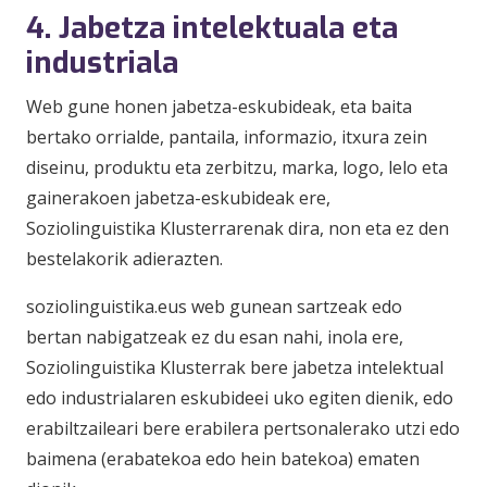
4. Jabetza intelektuala eta
industriala
Web gune honen jabetza-eskubideak, eta baita
bertako orrialde, pantaila, informazio, itxura zein
diseinu, produktu eta zerbitzu, marka, logo, lelo eta
gainerakoen jabetza-eskubideak ere,
Soziolinguistika Klusterrarenak dira, non eta ez den
bestelakorik adierazten.
soziolinguistika.eus web gunean sartzeak edo
bertan nabigatzeak ez du esan nahi, inola ere,
Soziolinguistika Klusterrak bere jabetza intelektual
edo industrialaren eskubideei uko egiten dienik, edo
erabiltzaileari bere erabilera pertsonalerako utzi edo
baimena (erabatekoa edo hein batekoa) ematen