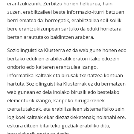
erantzukizunik. Zerbitzu horien helburua, hain
zuzen, erabiltzaileei beste informazio-iturri batzuen
berri ematea da; horregatik, erabiltzailea soil-soilik
bere erantzukizunpean sartuko da eduki horietara,
bertan araututako baldintzen arabera.
Soziolinguistika Klusterra ez da web gune honen edo
bertako edukien erabileratik eratorritako edozein
ondorio edo kalteren erantzulea izango,
informatika-kalteak eta birusak txertatzea kontuan
hartuta. Soziolinguistika Klusterrak ez du bermatzen
web gunean ez dela inolako birusik edo bestelako
elementurik izango, kanpoko hirugarrenek
txertatutakoak, eta erabiltzaileen sistema fisiko zein
logikoei kalteak ekar diezazkieketenak; nolanahi ere,
eskura dituen bitarteko guztiak erabiliko ditu,