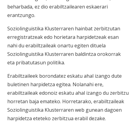
beharbada, ez dio erabiltzailearen eskaerari
erantzungo.
Soziolinguistika Klusterraren hainbat zerbitzutan
erregistratzeak edo horietara harpidetzeak esan
nahi du erabiltzaileak onartu egiten dituela
Soziolinguistika Klusterraren baldintza orokorrak
eta pribatutasun politika.
Erabiltzaileek borondatez eskatu ahal izango dute
buletinen harpidetza egitea. Nolanahi ere,
erabiltzaileak edonoiz eskatu ahal izango du zerbitzu
horretan baja emateko. Horretarako, erabiltzaileak
Soziolinguistika Klusterraren web gunean dagoen
harpidetza eteteko zerbitzua erabil dezake.