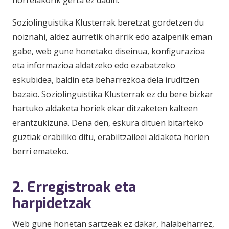
horrelakorik gerta ez dadin.
Soziolinguistika Klusterrak beretzat gordetzen du
noiznahi, aldez aurretik oharrik edo azalpenik eman
gabe, web gune honetako diseinua, konfigurazioa
eta informazioa aldatzeko edo ezabatzeko
eskubidea, baldin eta beharrezkoa dela iruditzen
bazaio. Soziolinguistika Klusterrak ez du bere bizkar
hartuko aldaketa horiek ekar ditzaketen kalteen
erantzukizuna. Dena den, eskura dituen bitarteko
guztiak erabiliko ditu, erabiltzaileei aldaketa horien
berri emateko.
2. Erregistroak eta
harpidetzak
Web gune honetan sartzeak ez dakar, halabeharrez,