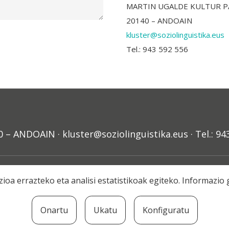
MARTIN UGALDE KULTUR P
20140 – ANDOAIN
kluster@soziolinguistika.eus
Tel.: 943 592 556
ANDOAIN · kluster@soziolinguistika.eus · Tel.: 94
Aldizkarian argitaratu
Lege Oharra
Harpidetza
Harreman
ioa errazteko eta analisi estatistikoak egiteko. Informazi
© 2020 Soziolinguistika Klusterra
Onartu
Ukatu
Konfiguratu