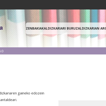
ZENBAKIAK
ALDIZKARIARI BURUZ
ALDIZKARIAN AR
.0
ldizkariaren gaineko edozein
antaldeari.