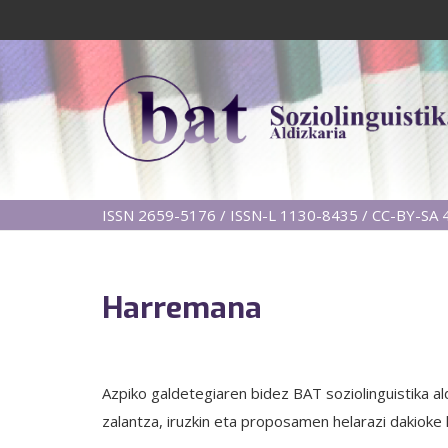
ISSN 2659-5176 / ISSN-L 1130-8435 / CC-BY-SA 4
Harremana
Azpiko galdetegiaren bidez BAT soziolinguistika a
zalantza, iruzkin eta proposamen helarazi dakioke l