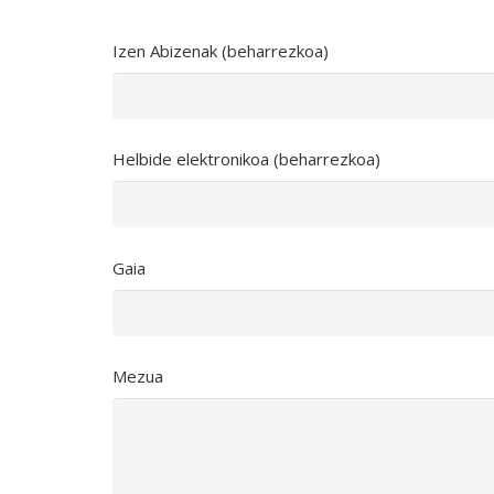
Izen Abizenak (beharrezkoa)
Helbide elektronikoa (beharrezkoa)
Gaia
Mezua