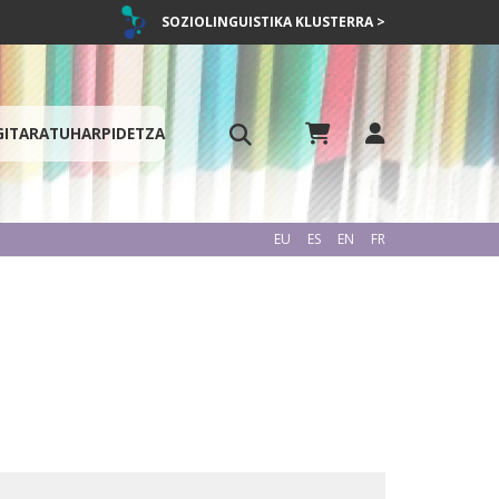
SOZIOLINGUISTIKA KLUSTERRA >
GITARATU
HARPIDETZA
EU
ES
EN
FR