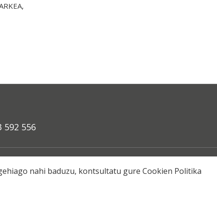
ARKEA,
3 592 556
a
o gehiago nahi baduzu, kontsultatu gure
Cookien Politika