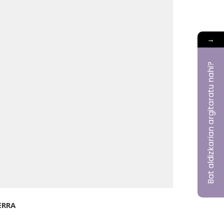
→
Bat aldizkarian argitaratu nahi?
ERRA