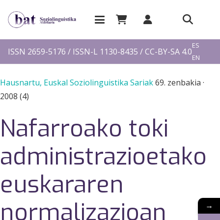
EU
ES
ISSN 2659-5176 / ISSN-L 1130-8435 / CC-BY-SA 4.0
EN
FR
Hausnartu, Euskal Soziolinguistika Sariak
69. zenbakia
·
2008 (4)
Nafarroako toki
administrazioetako
euskararen
normalizazioan
→