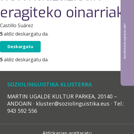
eragiteko oinarriak
Castillo Suárez
Bat aldizkarian argitaratu nahi?
5
aldiz deskargatu da.
Deskargatu
5
aldiz deskargatu da.
SOZIOLINGUISTIKA KLUSTERRA
MARTIN UGALDE KULTUR PARKEA, 20140 –
ANDOAIN · kluster@soziolinguistika.eus · Tel.:
943 592 556
Aldizkarian argitaratu