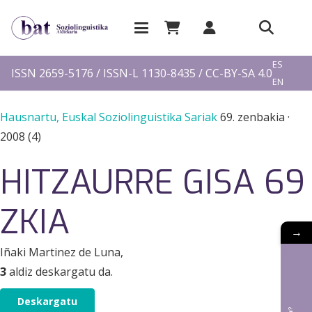
EU
ES
ISSN 2659-5176 / ISSN-L 1130-8435 / CC-BY-SA 4.0
EN
FR
Hausnartu, Euskal Soziolinguistika Sariak
69. zenbakia
·
2008 (4)
HITZAURRE GISA 69
ZKIA
→
Iñaki Martinez de Luna
,
3
aldiz deskargatu da.
Deskargatu