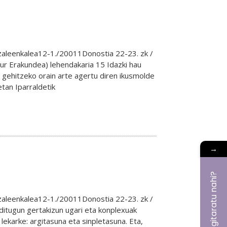
aleenkalea12-1./20011Donostia 22-23. zk /
Erakundea) lehendakaria 15 Idazki hau
 gehitzeko orain arte agertu diren ikusmolde
tan Iparraldetik
→
aleenkalea12-1./20011Donostia 22-23. zk /
 ditugun gertakizun ugari eta konplexuak
lekarke: argitasuna eta sinpletasuna. Eta,