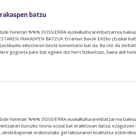
 irakaspen batzu
elbide honetan %%% DOSSIERRA euskalkulturarenbatzarrea baleaz
TAREN IRAKASPEN BATZUK Erramun Baxok EKEko (Euskal Kultur 
uistikazko inkestaren beste komentario bat da. Ba ote da zerbait
lere gogoeta pare bat eginen dut herri hizkuntzaz, baina aldi hone
elbide honetan %%% DOSSIERRA euskalkulturarenbatzarrea baleaz
intzairari buruzko teoria sozial bat eraikitzean datza; ezagutzen
ik, deskribapenak erakutsitako gertakizunaren koalitatea ezberdina 