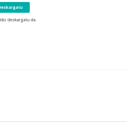
Deskargatu
ldiz deskargatu da.