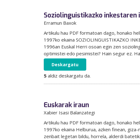
Soziolinguistikazko inkestaren
Erramun Baxok
Artikulu hau PDF formatoan dago, honako h
1997ko ekaina SOZIOLINGUISTIKAZKO INKES
1996an Euskal Herri osoan egin zen sozioling
optimistei edo pesimistei? Hain segur ez. Ha
Deskargatu
5
aldiz deskargatu da.
Euskarak iraun
Xabier Isasi Balanzategi
Artikulu hau PDF formatoan dago, honako h
1997ko ekaina Helburua, azken finean, giza-m
zenbait legetan bildu, horrela, alderdi batet