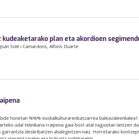
 kudeaketarako plan eta akordioen segimend
 Joan Solé i Camardons
, Alfons Duarte
raipena
helbide honetan %%% euskalkulturarenbatzarrea baleazaleenkal
eko udal teknikaria rraipena gaia bost atal nagusitan lantzen da
n garrantzia deskribatzen ahalegintzen naiz. Horretarako kontzept
ntz plangintzarekin eta hizkuntz politikarekin