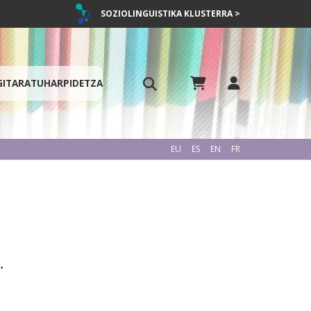
SOZIOLINGUISTIKA KLUSTERRA >
GITARATU
HARPIDETZA
EU
ES
EN
FR
…