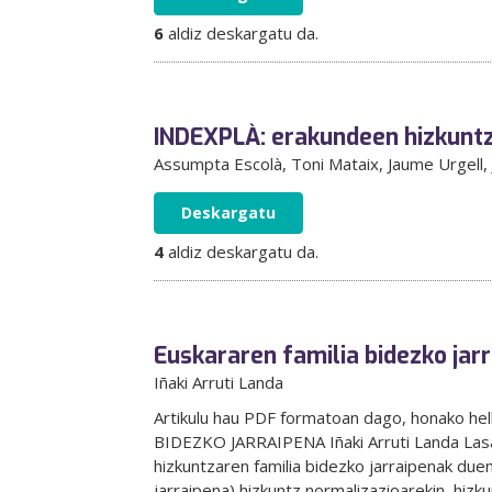
6
aldiz deskargatu da.
INDEXPLÀ: erakundeen hizkuntz
Assumpta Escolà
, Toni Mataix
, Jaume Urgell
,
Deskargatu
4
aldiz deskargatu da.
Euskararen familia bidezko jar
Iñaki Arruti Landa
Artikulu hau PDF formatoan dago, honako 
BIDEZKO JARRAIPENA Iñaki Arruti Landa Lasart
hizkuntzaren familia bidezko jarraipenak due
jarraipena) hizkuntz normalizazioarekin, hizku