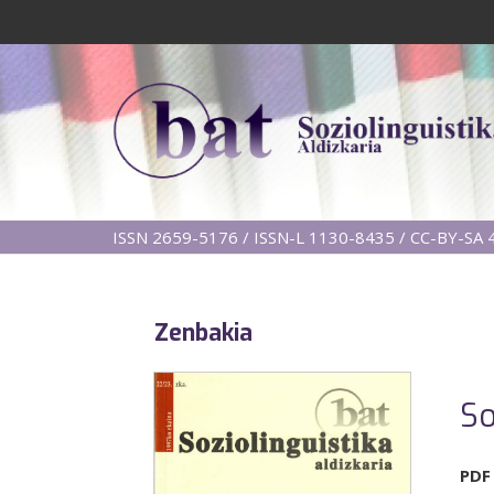
ISSN 2659-5176 / ISSN-L 1130-8435 / CC-BY-SA 4
Zenbakia
So
PDF