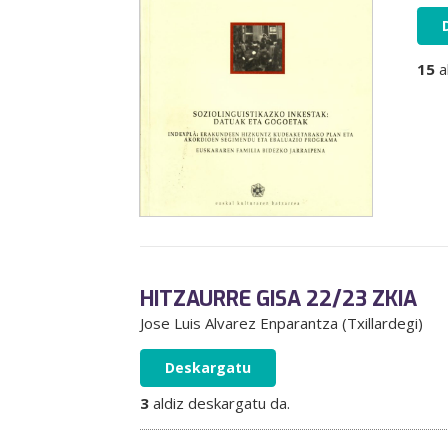
15
a
HITZAURRE GISA 22/23 ZKIA
Jose Luis Alvarez Enparantza (Txillardegi)
Deskargatu
3
aldiz deskargatu da.