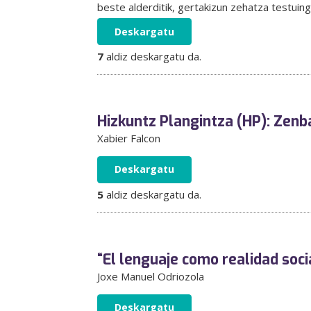
beste alderditik, gertakizun zehatza testuing
Deskargatu
7
aldiz deskargatu da.
Hizkuntz Plangintza (HP): Zen
Xabier Falcon
Deskargatu
5
aldiz deskargatu da.
“El lenguaje como realidad socia
Joxe Manuel Odriozola
Deskargatu