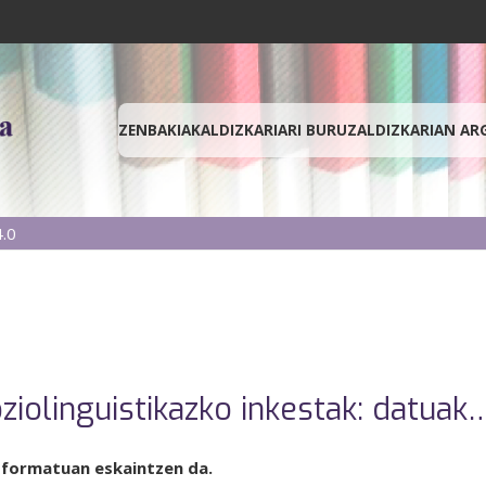
ZENBAKIAK
ALDIZKARIARI BURUZ
ALDIZKARIAN AR
.0
ziolinguistikazko inkestak: datuak
 formatuan eskaintzen da.