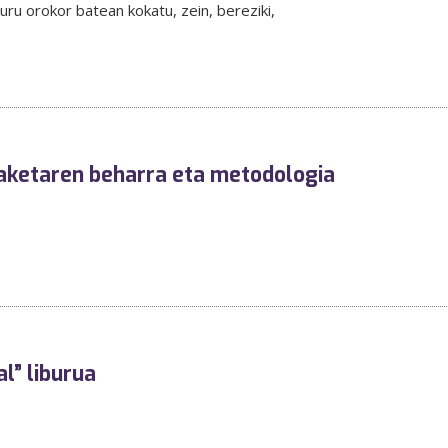
uru orokor batean kokatu, zein, bereziki,
baketaren beharra eta metodologia
l” liburua