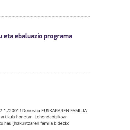
u eta ebaluazio programa
ea12-1./20011Donostia EUSKARAREN FAMILIA
 artikulu honetan. Lehendabizikoan
u hau (hizkuntzaren familia bidezko