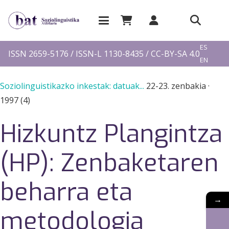
EU
ES
ISSN 2659-5176 / ISSN-L 1130-8435 / CC-BY-SA 4.0
EN
FR
Soziolinguistikazko inkestak: datuak...
22-23. zenbakia
·
1997 (4)
Hizkuntz Plangintza
(HP): Zenbaketaren
beharra eta
→
metodologia