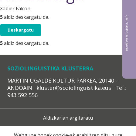
Xabier Falcon
5
aldiz deskargatu da.
Bat aldizkarian argitaratu nahi?
Deskargatu
5
aldiz deskargatu da.
SOZIOLINGUISTIKA KLUSTERRA
MARTIN UGALDE KULTUR PARKEA, 20140 –
ANDOAIN · kluster@soziolinguistika.eus · Tel.:
943 592 556
Aldizkarian argitaratu
Lege Oharra
Webgune honek cookie-ak erabiltzen ditu, zure