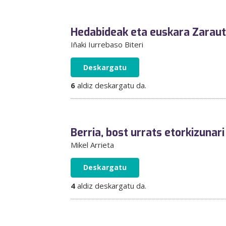
Hedabideak eta euskara Zaraut
Iñaki Iurrebaso Biteri
Deskargatu
6
aldiz deskargatu da.
Berria, bost urrats etorkizunari
Mikel Arrieta
Deskargatu
4
aldiz deskargatu da.