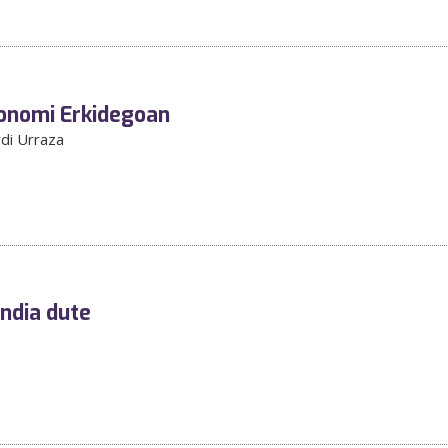
onomi Erkidegoan
rdi Urraza
ndia dute