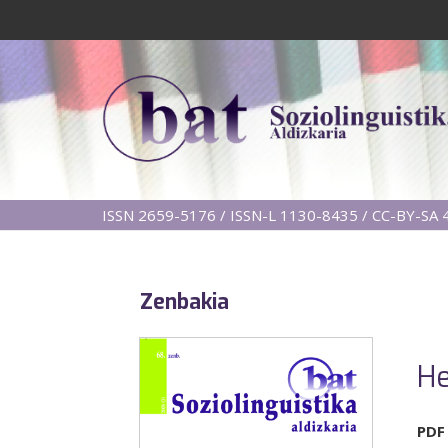
ISSN 2659-5176 / ISSN-L 1130-8435 / CC-BY-SA 4
Zenbakia
He
PDF