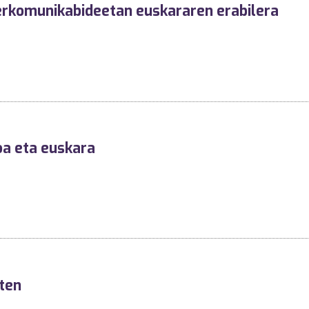
erkomunikabideetan euskararen erabilera
oa eta euskara
ten