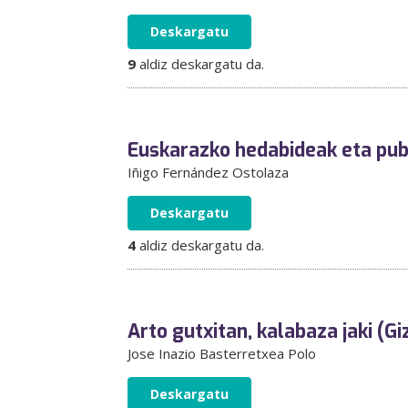
Deskargatu
9
aldiz deskargatu da.
Euskarazko hedabideak eta pub
Iñigo Fernández Ostolaza
Deskargatu
4
aldiz deskargatu da.
Arto gutxitan, kalabaza jaki (G
Jose Inazio Basterretxea Polo
Deskargatu