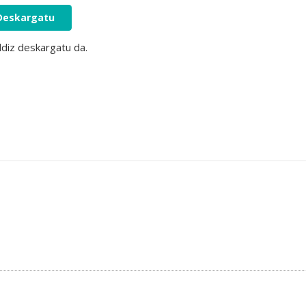
Deskargatu
ldiz deskargatu da.