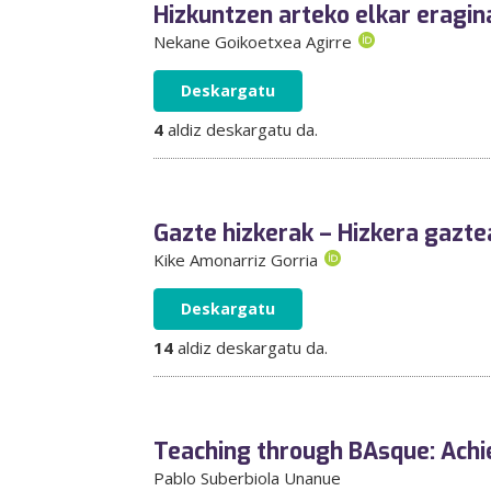
Hizkuntzen arteko elkar eragin
Nekane Goikoetxea Agirre
Deskargatu
4
aldiz deskargatu da.
Gazte hizkerak – Hizkera gazte
Kike Amonarriz Gorria
Deskargatu
14
aldiz deskargatu da.
Teaching through BAsque: Achi
Pablo Suberbiola Unanue