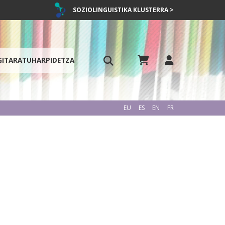
SOZIOLINGUISTIKA KLUSTERRA >
GITARATU
HARPIDETZA
EU
ES
EN
FR