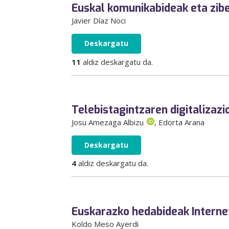
Euskal komunikabideak eta zib
Javier Díaz Noci
Deskargatu
11
aldiz deskargatu da.
Telebistagintzaren digitalizazi
Josu Amezaga Albizu
, Edorta Arana
Deskargatu
4
aldiz deskargatu da.
Euskarazko hedabideak Interne
Koldo Meso Ayerdi