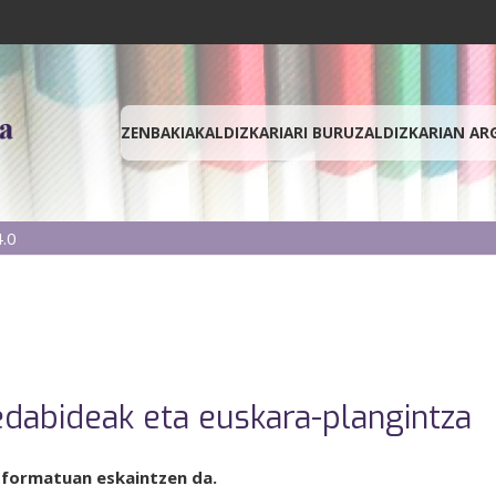
ZENBAKIAK
ALDIZKARIARI BURUZ
ALDIZKARIAN AR
.0
dabideak eta euskara-plangintza
 formatuan eskaintzen da.