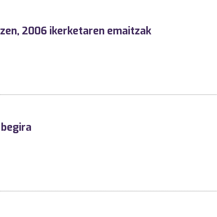
zen, 2006 ikerketaren emaitzak
 begira