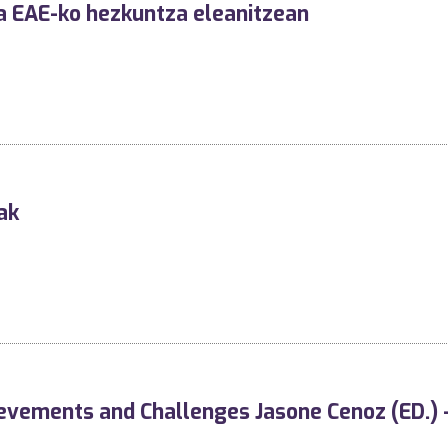
a EAE-ko hezkuntza eleanitzean
ak
evements and Challenges Jasone Cenoz (ED.)