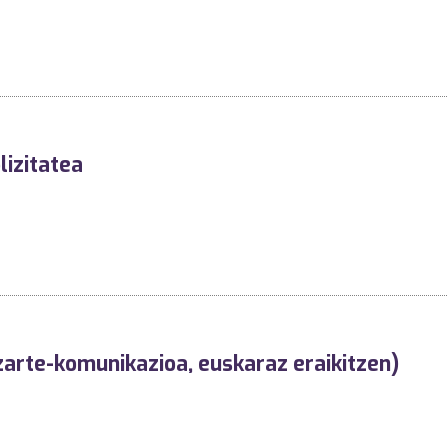
lizitatea
izarte-komunikazioa, euskaraz eraikitzen)