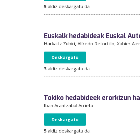
5
aldiz deskargatu da.
Euskalk hedabideak Euskal Aut
Harkaitz Zubiri
, Alfredo Retortillo
, Xabier Aie
Deskargatu
3
aldiz deskargatu da.
Tokiko hedabideek erorkizun ha
Iban Arantzabal Arrieta
Deskargatu
5
aldiz deskargatu da.