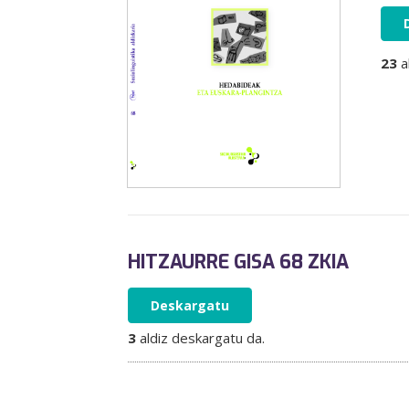
23
a
HITZAURRE GISA 68 ZKIA
Deskargatu
3
aldiz deskargatu da.