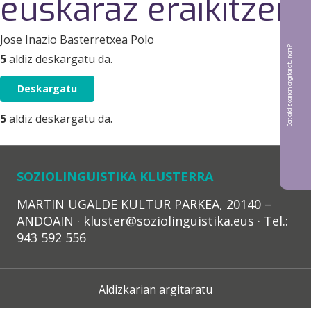
euskaraz eraikitzen)
Jose Inazio Basterretxea Polo
Bat aldizkarian argitaratu nahi?
5
aldiz deskargatu da.
Deskargatu
5
aldiz deskargatu da.
SOZIOLINGUISTIKA KLUSTERRA
MARTIN UGALDE KULTUR PARKEA, 20140 –
ANDOAIN · kluster@soziolinguistika.eus · Tel.:
943 592 556
Aldizkarian argitaratu