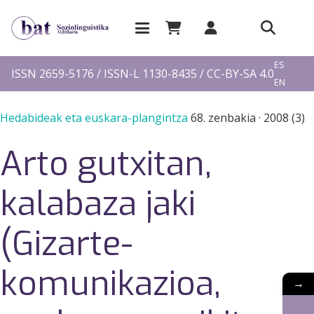
EU
ES
ISSN 2659-5176 / ISSN-L 1130-8435 / CC-BY-SA 4.0
EN
FR
Hedabideak eta euskara-plangintza
68. zenbakia
·
2008 (3)
Arto gutxitan,
kalabaza jaki
(Gizarte-
komunikazioa,
→