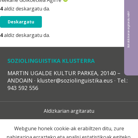
Nekane Goikoetxea Agirre
4
aldiz deskargatu da.
Bat aldizkarian argitaratu nahi?
Deskargatu
4
aldiz deskargatu da.
SOZIOLINGUISTIKA KLUSTERRA
MARTIN UGALDE KULTUR PARKEA, 20140 –
ANDOAIN · kluster@soziolinguistika.eus · Tel.:
943 592 556
Aldizkarian argitaratu
Lege Oharra
Webgune honek cookie-ak erabiltzen ditu, zure
nabigazioa errazteko eta analisi estatistikoak egiteko.