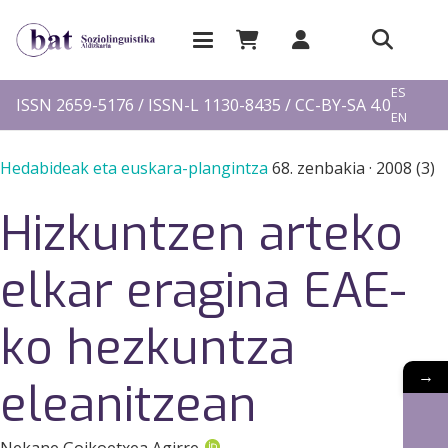
EU
ES
ISSN 2659-5176 / ISSN-L 1130-8435 / CC-BY-SA 4.0
EN
FR
Hedabideak eta euskara-plangintza
68. zenbakia
·
2008 (3)
Hizkuntzen arteko
elkar eragina EAE-
ko hezkuntza
→
eleanitzean