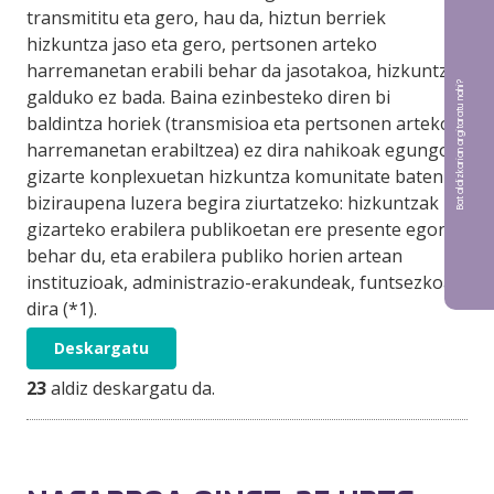
transmititu eta gero, hau da, hiztun berriek
hizkuntza jaso eta gero, pertsonen arteko
harremanetan erabili behar da jasotakoa, hizkuntza
Bat aldizkarian argitaratu nahi?
galduko ez bada. Baina ezinbesteko diren bi
baldintza horiek (transmisioa eta pertsonen arteko
harremanetan erabiltzea) ez dira nahikoak egungo
gizarte konplexuetan hizkuntza komunitate baten
biziraupena luzera begira ziurtatzeko: hizkuntzak
gizarteko erabilera publikoetan ere presente egon
behar du, eta erabilera publiko horien artean
instituzioak, administrazio-erakundeak, funtsezkoak
dira (*1).
Deskargatu
23
aldiz deskargatu da.