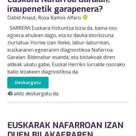
iraupenetik garapenera?
Dabid Anaut
, Rosa Ramos Alfaro
SARRERA Euskara hizkuntza bizia da, baina oso
egoera ahulean dago, eta ez dauka etorkizuna
ziurtatua. Horixe izan liteke, labur-laburrean,
euskararen egoeraren diagnostikoa Nafarroa
Garaian. Bidenabar esanda, eta bistakoak diren
aldeak ukatu gabe, Euskal Herriko lurralde osorako
balio lezakeen diagnostikoa da.
Deskargatu
45
aldiz deskargatu da.
EUSKARAK NAFARROAN IZAN
DUEN BILAKAERAREN