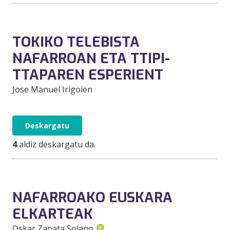
TOKIKO TELEBISTA
NAFARROAN ETA TTIPI-
TTAPAREN ESPERIENT
Jose Manuel Irigoien
Deskargatu
4
aldiz deskargatu da.
NAFARROAKO EUSKARA
ELKARTEAK
Oskar Zapata Solano