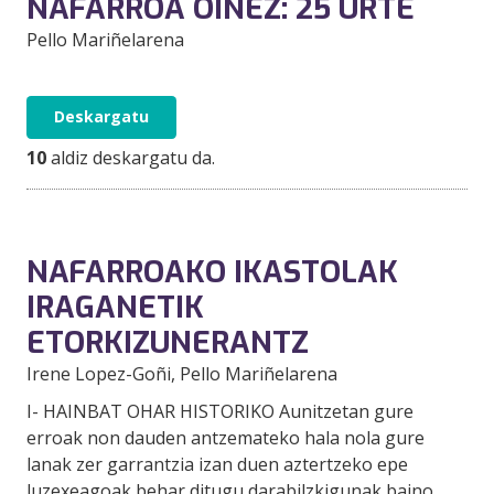
NAFARROA OINEZ: 25 URTE
Pello Mariñelarena
Deskargatu
10
aldiz deskargatu da.
NAFARROAKO IKASTOLAK
IRAGANETIK
ETORKIZUNERANTZ
Irene Lopez-Goñi
, Pello Mariñelarena
I- HAINBAT OHAR HISTORIKO Aunitzetan gure
erroak non dauden antzemateko hala nola gure
lanak zer garrantzia izan duen aztertzeko epe
luzexeagoak behar ditugu darabilzkigunak baino.