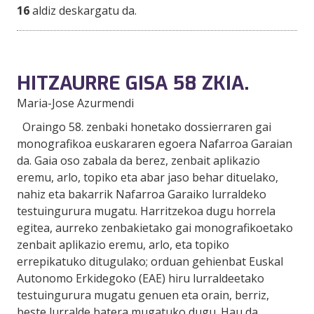
16
aldiz deskargatu da.
HITZAURRE GISA 58 ZKIA.
Maria-Jose Azurmendi
Oraingo 58. zenbaki honetako dossierraren gai
monografikoa euskararen egoera Nafarroa Garaian
da. Gaia oso zabala da berez, zenbait aplikazio
eremu, arlo, topiko eta abar jaso behar dituelako,
nahiz eta bakarrik Nafarroa Garaiko lurraldeko
testuingurura mugatu. Harritzekoa dugu horrela
egitea, aurreko zenbakietako gai monografikoetako
zenbait aplikazio eremu, arlo, eta topiko
errepikatuko ditugulako; orduan gehienbat Euskal
Autonomo Erkidegoko (EAE) hiru lurraldeetako
testuingurura mugatu genuen eta orain, berriz,
beste lurralde batera mugatuko dugu. Hau da,