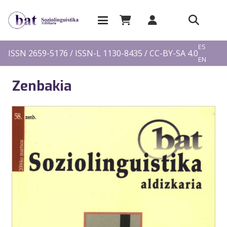
EU
ES
ISSN 2659-5176 / ISSN-L 1130-8435 / CC-BY-SA 4.0
EN
FR
Zenbakia