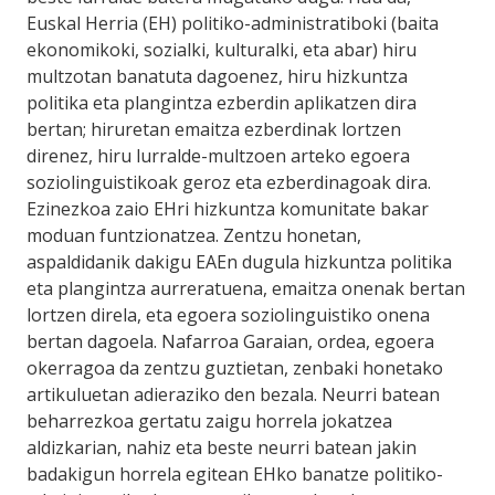
Euskal Herria (EH) politiko-administratiboki (baita
ekonomikoki, sozialki, kulturalki, eta abar) hiru
multzotan banatuta dagoenez, hiru hizkuntza
politika eta plangintza ezberdin aplikatzen dira
bertan; hiruretan emaitza ezberdinak lortzen
direnez, hiru lurralde-multzoen arteko egoera
soziolinguistikoak geroz eta ezberdinagoak dira.
Ezinezkoa zaio EHri hizkuntza komunitate bakar
moduan funtzionatzea. Zentzu honetan,
aspaldidanik dakigu EAEn dugula hizkuntza politika
eta plangintza aurreratuena, emaitza onenak bertan
lortzen direla, eta egoera soziolinguistiko onena
bertan dagoela. Nafarroa Garaian, ordea, egoera
okerragoa da zentzu guztietan, zenbaki honetako
artikuluetan adieraziko den bezala. Neurri batean
beharrezkoa gertatu zaigu horrela jokatzea
aldizkarian, nahiz eta beste neurri batean jakin
badakigun horrela egitean EHko banatze politiko-