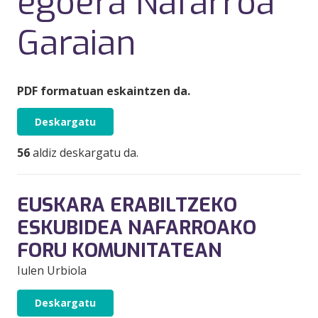
egoera Nafarroa
Garaian
PDF formatuan eskaintzen da.
Deskargatu
56
aldiz deskargatu da.
EUSKARA ERABILTZEKO
ESKUBIDEA NAFARROAKO
FORU KOMUNITATEAN
Iulen Urbiola
Deskargatu