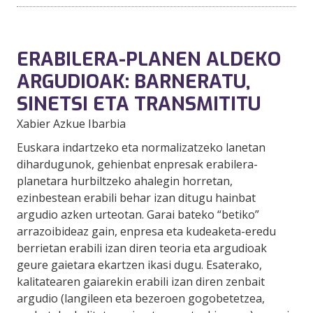
ERABILERA-PLANEN ALDEKO
ARGUDIOAK: BARNERATU,
SINETSI ETA TRANSMITITU
Xabier Azkue Ibarbia
Euskara indartzeko eta normalizatzeko lanetan
dihardugunok, gehienbat enpresak erabilera-
planetara hurbiltzeko ahalegin horretan,
ezinbestean erabili behar izan ditugu hainbat
argudio azken urteotan. Garai bateko “betiko”
arrazoibideaz gain, enpresa eta kudeaketa-eredu
berrietan erabili izan diren teoria eta argudioak
geure gaietara ekartzen ikasi dugu. Esaterako,
kalitatearen gaiarekin erabili izan diren zenbait
argudio (langileen eta bezeroen gogobetetzea,