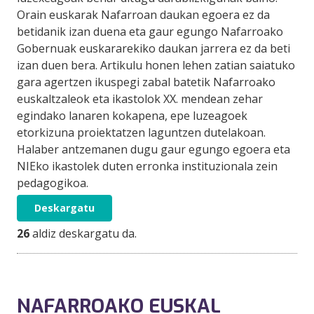
Orain euskarak Nafarroan daukan egoera ez da
betidanik izan duena eta gaur egungo Nafarroako
Gobernuak euskararekiko daukan jarrera ez da beti
izan duen bera. Artikulu honen lehen zatian saiatuko
gara agertzen ikuspegi zabal batetik Nafarroako
euskaltzaleok eta ikastolok XX. mendean zehar
egindako lanaren kokapena, epe luzeagoek
etorkizuna proiektatzen laguntzen dutelakoan.
Halaber antzemanen dugu gaur egungo egoera eta
NIEko ikastolek duten erronka instituzionala zein
pedagogikoa.
Deskargatu
26
aldiz deskargatu da.
NAFARROAKO EUSKAL