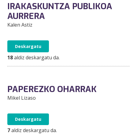
IRAKASKUNTZA PUBLIKOA
AURRERA
Kalen Astiz
Deskargatu
18
aldiz deskargatu da.
PAPEREZKO OHARRAK
Mikel Lizaso
Deskargatu
7
aldiz deskargatu da.