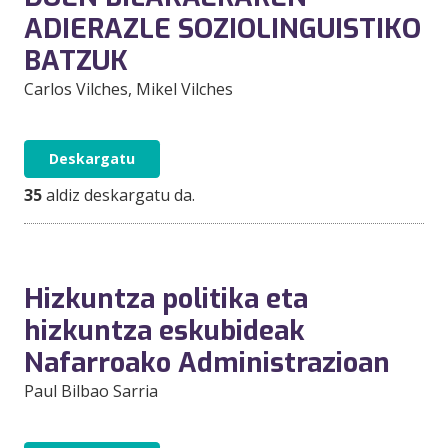
ADIERAZLE SOZIOLINGUISTIKO
BATZUK
Carlos Vilches
, Mikel Vilches
Deskargatu
35
aldiz deskargatu da.
Hizkuntza politika eta
hizkuntza eskubideak
Nafarroako Administrazioan
Paul Bilbao Sarria