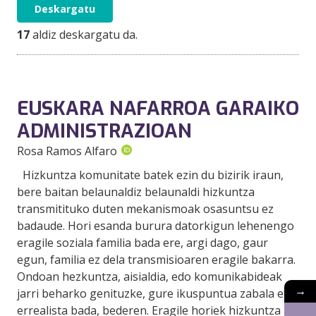
Deskargatu
17
aldiz deskargatu da.
EUSKARA NAFARROA GARAIKO
ADMINISTRAZIOAN
Rosa Ramos Alfaro
Hizkuntza komunitate batek ezin du bizirik iraun,
bere baitan belaunaldiz belaunaldi hizkuntza
transmitituko duten mekanismoak osasuntsu ez
badaude. Hori esanda burura datorkigun lehenengo
eragile soziala familia bada ere, argi dago, gaur
egun, familia ez dela transmisioaren eragile bakarra.
Ondoan hezkuntza, aisialdia, edo komunikabideak
→
jarri beharko genituzke, gure ikuspuntua zabala eta
errealista bada, bederen. Eragile horiek hizkuntza