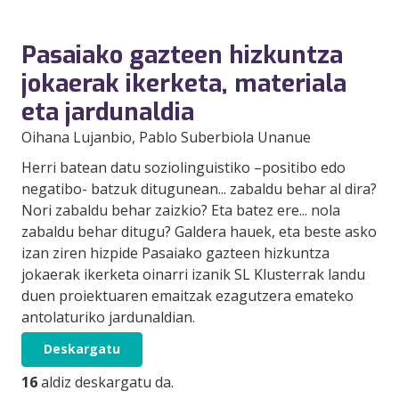
Pasaiako gazteen hizkuntza
jokaerak ikerketa, materiala
eta jardunaldia
Oihana Lujanbio
, Pablo Suberbiola Unanue
Herri batean datu soziolinguistiko –positibo edo
negatibo- batzuk ditugunean... zabaldu behar al dira?
Nori zabaldu behar zaizkio? Eta batez ere... nola
zabaldu behar ditugu? Galdera hauek, eta beste asko
izan ziren hizpide Pasaiako gazteen hizkuntza
jokaerak ikerketa oinarri izanik SL Klusterrak landu
duen proiektuaren emaitzak ezagutzera emateko
antolaturiko jardunaldian.
Deskargatu
16
aldiz deskargatu da.