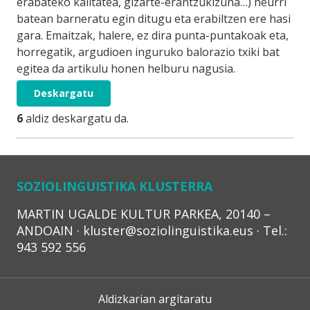
erabateko kalitatea, gizarte-erantzukizuna…) neurri
batean barneratu egin ditugu eta erabiltzen ere hasi
gara. Emaitzak, halere, ez dira punta-puntakoak eta,
horregatik, argudioen inguruko balorazio txiki bat
egitea da artikulu honen helburu nagusia.
Deskargatu
6
aldiz deskargatu da.
SOZIOLINGUISTIKA KLUSTERRA
MARTIN UGALDE KULTUR PARKEA, 20140 –
ANDOAIN · kluster@soziolinguistika.eus · Tel.:
943 592 556
Aldizkarian argitaratu