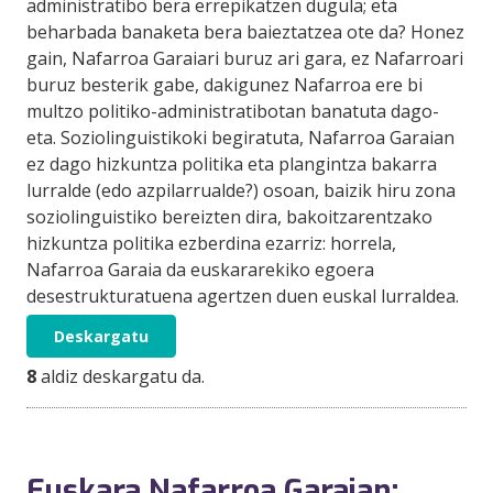
administratibo bera errepikatzen dugula; eta
beharbada banaketa bera baieztatzea ote da? Honez
gain, Nafarroa Garaiari buruz ari gara, ez Nafarroari
buruz besterik gabe, dakigunez Nafarroa ere bi
multzo politiko-administratibotan banatuta dago-
eta. Soziolinguistikoki begiratuta, Nafarroa Garaian
ez dago hizkuntza politika eta plangintza bakarra
lurralde (edo azpilarrualde?) osoan, baizik hiru zona
soziolinguistiko bereizten dira, bakoitzarentzako
hizkuntza politika ezberdina ezarriz: horrela,
Nafarroa Garaia da euskararekiko egoera
desestrukturatuena agertzen duen euskal lurraldea.
Deskargatu
8
aldiz deskargatu da.
Euskara Nafarroa Garaian: