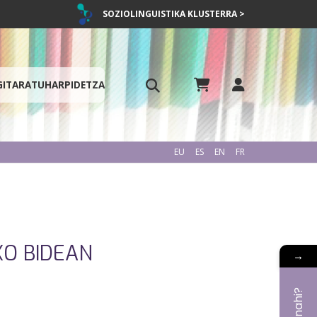
SOZIOLINGUISTIKA KLUSTERRA >
GITARATU
HARPIDETZA
EU
ES
EN
FR
KO BIDEAN
→