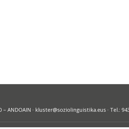
ANDOAIN · kluster@soziolinguistika.eus · Tel.: 94