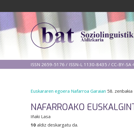
ISSN 2659-5176 / ISSN-L 1130-8435 / CC-BY-SA 4
Euskararen egoera Nafarroa Garaian
58. zenbakia
NAFARROAKO EUSKALGINT
Iñaki Lasa
10
aldiz deskargatu da.