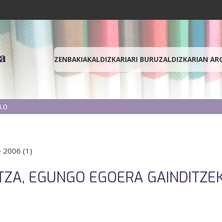
ZENBAKIAK
ALDIZKARIARI BURUZ
ALDIZKARIAN AR
.0
·
2006 (1)
ZA, EGUNGO EGOERA GAINDITZE