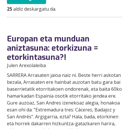
25
aldiz deskargatu da.
Europan eta munduan
aniztasuna: etorkizuna =
etorkintasuna?!
Julen Arexolaleiba
SARRERA Arrasaten jaioa naiz ni. Beste herri askotan
bezala, Arrasaten ere hainbat auzotan batu gara bai
baserrietatik etorritakoen ondorenak, eta baita 60ko
hamarkadan Espainia osotik etorritako jendea ere.
Gure auzoaz, San Andres izenekoaz alegia, honakoa
esan ohi da: “Extremadura tres: Cáceres, Badajoz y
San Andrés”. Argigarria, ezta? Hala, bada, etorkinen
eta horrek dakarren hizkuntza-gatazkaren harira,