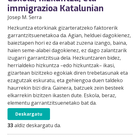
immigrazioa Katalunian
Josep M. Serra
Hezkuntza etorkinak gizarteratzeko faktorerik
garrantzitsuenetakoa da. Agian, helduei dagokienez,
baieztapen hori ez da erabat zuzena izango, baina,
haien seme-alabei dagokienez, ez dago zalantzarik
izugarri garrantzitsua dela. Hezkuntzaren bidez,
herrialdeko hizkuntza –edo hizkuntzak– ikasi,
gizartean bizitzeko egokiak diren trebetasunak eta
ezagutzak eskuratu, eta gehiengoa duen taldeko
haurrekin bizi dira. Gainera, batzuek zein besteek
elkarrekin bizitzen ikasten dute. Eskola, beraz,
elementu garrantzitsuenetako bat da.
Deskargatu
33
aldiz deskargatu da.