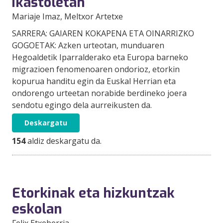
ikastoletan
Mariaje Imaz
, Meltxor Artetxe
SARRERA: GAIAREN KOKAPENA ETA OINARRIZKO
GOGOETAK: Azken urteotan, munduaren
Hegoaldetik Iparralderako eta Europa barneko
migrazioen fenomenoaren ondorioz, etorkin
kopurua handitu egin da Euskal Herrian eta
ondorengo urteetan norabide berdineko joera
sendotu egingo dela aurreikusten da.
Deskargatu
154
aldiz deskargatu da.
Etorkinak eta hizkuntzak
eskolan
Felix Etxeberria