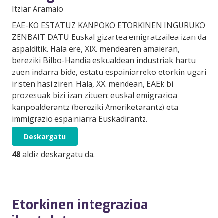
Itziar Aramaio
EAE-KO ESTATUZ KANPOKO ETORKINEN INGURUKO
ZENBAIT DATU Euskal gizartea emigratzailea izan da
aspalditik. Hala ere, XIX. mendearen amaieran,
bereziki Bilbo-Handia eskualdean industriak hartu
zuen indarra bide, estatu espainiarreko etorkin ugari
iristen hasi ziren. Hala, XX. mendean, EAEk bi
prozesuak bizi izan zituen: euskal emigrazioa
kanpoalderantz (bereziki Ameriketarantz) eta
immigrazio espainiarra Euskadirantz.
Deskargatu
48
aldiz deskargatu da.
Etorkinen integrazioa