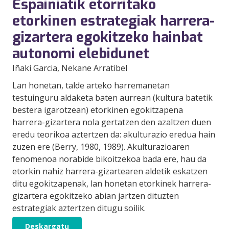
Espainiatik etorritako
etorkinen estrategiak harrera-
gizartera egokitzeko hainbat
autonomi elebidunet
Iñaki Garcia
, Nekane Arratibel
Lan honetan, talde arteko harremanetan
testuinguru aldaketa baten aurrean (kultura batetik
bestera igarotzean) etorkinen egokitzapena
harrera-gizartera nola gertatzen den azaltzen duen
eredu teorikoa aztertzen da: akulturazio eredua hain
zuzen ere (Berry, 1980, 1989). Akulturazioaren
fenomenoa norabide bikoitzekoa bada ere, hau da
etorkin nahiz harrera-gizartearen aldetik eskatzen
ditu egokitzapenak, lan honetan etorkinek harrera-
gizartera egokitzeko abian jartzen dituzten
estrategiak aztertzen ditugu soilik.
Deskargatu