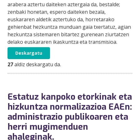
arabera aztertu daiteken aztergaia da, bestalde;
zenbaki honetan, espero daiteken bezala,
euskararen aldetik aztertuko da, horretarako
gehienbat hezkuntza munduan gaia txertatuz, agian
hezkuntza sistemaren bitartez gurenean ziurtatzen
delako euskararen ikaskuntza eta transmisioa.
Deskargatu
27
aldiz deskargatu da.
Estatuz kanpoko etorkinak eta
hizkuntza normalizazioa EAEn:
administrazio publikoaren eta
herri mugimenduen
ahaleginak.