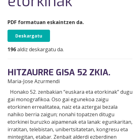
etorkinak
PDF formatuan eskaintzen da.
Deskargatu
196
aldiz deskargatu da.
HITZAURRE GISA 52 ZKIA.
Maria-Jose Azurmendi
Honako 52. zenbakian “euskara eta etorkinak” dugu
gai monografikoa. Oso gai egunekoa zaigu
etorkinen errealitatea, naiz eta aztergai bezala
nahiko berria zaigun; nonahi topatzen ditugu
etorkinei buruzko aipamenak eta lanak: egunkaritan,
irratitan, telebistan, unibertsitatetan, kongresu eta
mintegitan, etabar. Zenbait alderdi ezberdinen