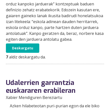
orduz kanpoko jarduerak” kontzeptuak baduen
definizio zehatz erabatekorik. Edozein kasutan ere,
gaiaren gaineko lanak ikusita badirudi honelatsukoa
izan litekeela: “eskola adinean dauden herritarrek,
eskola orduz kanpo, parte hartzen duten jarduera
antolatuak”. Kanpo geratzen da, beraz, norbere kasa
egiten den jarduera antolatu gabea.
Deskargatu
7
aldiz deskargatu da.
Udalerrien garrantzia
euskararen erabileran
Xabier Mendiguren Bereziartu
Azken hilabeteotan puri-purian egon da ele biko