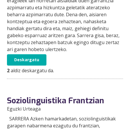
eragileek lan horretan aisialdiak duen garrantzia
azpimarratu eta hizkuntza geletatik ateratzeko
beharra azpimarratu dute. Dena den, aisiaren
kontzeptua eta egoera zehaztean, nahasketa
handiak gertatu dira eta, maiz, gehiegi definitu
gabeko esparruaz aritzen gara. Sarrera gisa, beraz,
kontzeptu zehaztapen batzuk egingo ditugu zertaz
ari garen hobeto ulertzeko.
Deskargatu
2
aldiz deskargatu da.
Soziolinguistika Frantzian
Eguzki Urteaga
SARRERA Azken hamarkadetan, soziolinguistikak
garapen nabarmena ezagutu du frantzian,