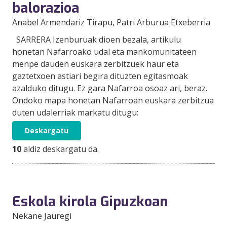
balorazioa
Anabel Armendariz Tirapu
, Patri Arburua Etxeberria
SARRERA Izenburuak dioen bezala, artikulu
honetan Nafarroako udal eta mankomunitateen
menpe dauden euskara zerbitzuek haur eta
gaztetxoen astiari begira dituzten egitasmoak
azalduko ditugu. Ez gara Nafarroa osoaz ari, beraz.
Ondoko mapa honetan Nafarroan euskara zerbitzua
duten udalerriak markatu ditugu:
Deskargatu
10
aldiz deskargatu da.
Eskola kirola Gipuzkoan
Nekane Jauregi