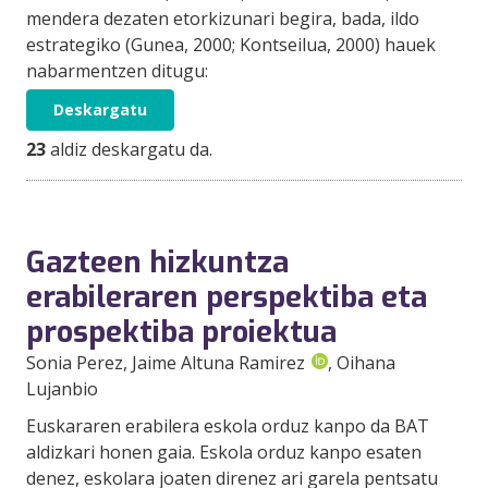
mendera dezaten etorkizunari begira, bada, ildo
estrategiko (Gunea, 2000; Kontseilua, 2000) hauek
nabarmentzen ditugu:
Deskargatu
23
aldiz deskargatu da.
Gazteen hizkuntza
erabileraren perspektiba eta
prospektiba proiektua
Sonia Perez
, Jaime Altuna Ramirez
, Oihana
Lujanbio
Euskararen erabilera eskola orduz kanpo da BAT
aldizkari honen gaia. Eskola orduz kanpo esaten
denez, eskolara joaten direnez ari garela pentsatu