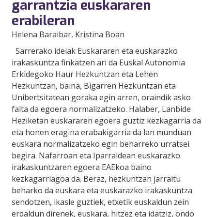
garrantzia euskararen
erabileran
Helena Baraibar
, Kristina Boan
Sarrerako ideiak Euskararen eta euskarazko
irakaskuntza finkatzen ari da Euskal Autonomia
Erkidegoko Haur Hezkuntzan eta Lehen
Hezkuntzan, baina, Bigarren Hezkuntzan eta
Unibertsitatean goraka egin arren, oraindik asko
falta da egoera normalizatzeko. Halaber, Lanbide
Heziketan euskararen egoera guztiz kezkagarria da
eta honen eragina erabakigarria da lan munduan
euskara normalizatzeko egin beharreko urratsei
begira. Nafarroan eta Iparraldean euskarazko
irakaskuntzaren egoera EAEkoa baino
kezkagarriagoa da. Beraz, hezkuntzan jarraitu
beharko da euskara eta euskarazko irakaskuntza
sendotzen, ikasle guztiek, etxetik euskaldun zein
erdaldun direnek, euskara, hitzez eta idatziz, ondo