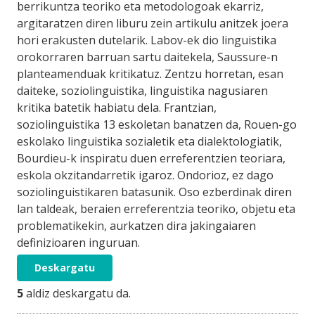
berrikuntza teoriko eta metodologoak ekarriz,
argitaratzen diren liburu zein artikulu anitzek joera
hori erakusten dutelarik. Labov-ek dio linguistika
orokorraren barruan sartu daitekela, Saussure-n
planteamenduak kritikatuz. Zentzu horretan, esan
daiteke, soziolinguistika, linguistika nagusiaren
kritika batetik habiatu dela. Frantzian,
soziolinguistika 13 eskoletan banatzen da, Rouen-go
eskolako linguistika sozialetik eta dialektologiatik,
Bourdieu-k inspiratu duen erreferentzien teoriara,
eskola okzitandarretik igaroz. Ondorioz, ez dago
soziolinguistikaren batasunik. Oso ezberdinak diren
lan taldeak, beraien erreferentzia teoriko, objetu eta
problematikekin, aurkatzen dira jakingaiaren
definizioaren inguruan.
Deskargatu
5
aldiz deskargatu da.