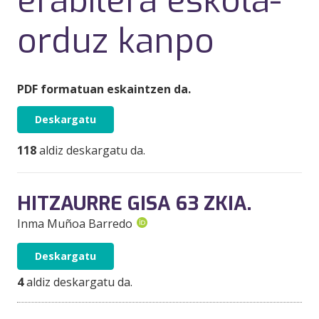
erabilera eskola-
orduz kanpo
PDF formatuan eskaintzen da.
Deskargatu
118
aldiz deskargatu da.
HITZAURRE GISA 63 ZKIA.
Inma Muñoa Barredo
Deskargatu
4
aldiz deskargatu da.