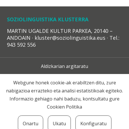
SOZIOLINGUISTIKA KLUSTERRA
MARTIN UGALDE KULTUR PARKEA, 20140 –
ANDOAIN · kluster@soziolinguistika.eus · Tel.:
943 592 556
Aldizkarian argitaratu
Lege Oharra
Webgune honek cookie-ak erabiltzen ditu, zure
nabigazioa errazteko eta analisi estatistikoak egiteko.
Harpidetza
Informazio gehiago nahi baduzu, kontsultatu gure
Cookien Politika
Harremana
Onartu
Ukatu
Konfiguratu
© 2020 Soziolinguistika Klusterra