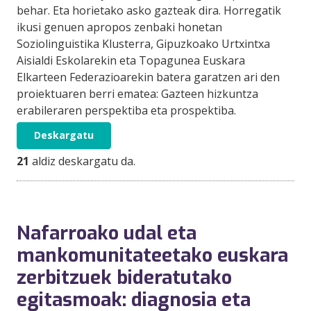
behar. Eta horietako asko gazteak dira. Horregatik
ikusi genuen apropos zenbaki honetan
Soziolinguistika Klusterra, Gipuzkoako Urtxintxa
Aisialdi Eskolarekin eta Topagunea Euskara
Elkarteen Federazioarekin batera garatzen ari den
proiektuaren berri ematea: Gazteen hizkuntza
erabileraren perspektiba eta prospektiba.
Deskargatu
21
aldiz deskargatu da.
Nafarroako udal eta
mankomunitateetako euskara
zerbitzuek bideratutako
egitasmoak: diagnosia eta