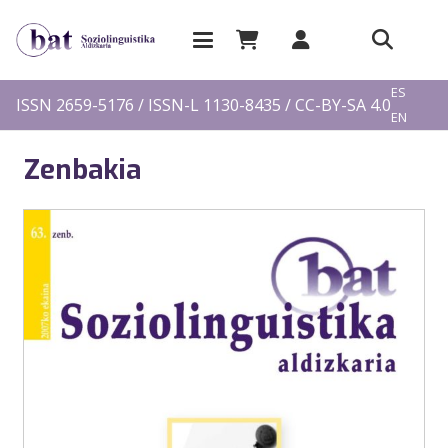
EU
ES
ISSN 2659-5176 / ISSN-L 1130-8435 / CC-BY-SA 4.0
EN
FR
Zenbakia