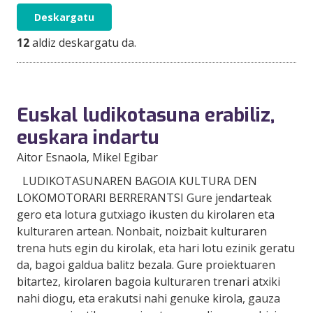
Deskargatu
12
aldiz deskargatu da.
Euskal ludikotasuna erabiliz,
euskara indartu
Aitor Esnaola
, Mikel Egibar
LUDIKOTASUNAREN BAGOIA KULTURA DEN
LOKOMOTORARI BERRERANTSI Gure jendarteak
gero eta lotura gutxiago ikusten du kirolaren eta
kulturaren artean. Nonbait, noizbait kulturaren
trena huts egin du kirolak, eta hari lotu ezinik geratu
da, bagoi galdua balitz bezala. Gure proiektuaren
bitartez, kirolaren bagoia kulturaren trenari atxiki
nahi diogu, eta erakutsi nahi genuke kirola, gauza