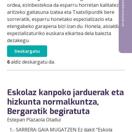
Bat aldizkarian argitaratu nahi?
ordea, ezinbestekoa da esparru horretan kalitatez
aritzeko gaitasuna izatea eta Txatxilipurdik bere
sorreratik, esparru honetako espezializazio eta
etengabeko garapena bizi izan du. Honela, aisialdian
espezializaturiko euskara elkartea dela baiezta
dezakegu.
Deskargatu
6
aldiz deskargatu da.
Eskolaz kanpoko jarduerak eta
hizkunta normalkuntza,
Bergaratik begiratuta
Estepan Plazaola Otadui
1.- SARRERA: GAIA MUGATZEN Ez dakit “Eskola