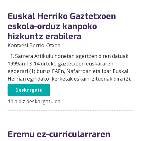
Euskal Herriko Gaztetxoen
eskola-orduz kanpoko
hizkuntz erabilera
Kontxesi Berrio-Otxoa
1. Sarrera Artikulu honetan agertzen diren datuak
1999an 13-14 urteko gaztetxoen euskararen
egoerari (1) buruz EAEn, Nafarroan eta Ipar Euskal
Herrian egindako ikerketak eskaini zituenak dira (2).
Deskargatu
11
aldiz deskargatu da.
Eremu ez-curricularraren