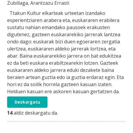
Zubillaga
, Arantzazu Errasti
Ttakun Kultur elkarteak urteetan izandako
esperientziaren arabera eta, euskararen erabilera
sustatu nahian emandako pausoek erakusten
digutenez, gazteen euskararekiko jarrerak lantzea
ondo dago: euskarak bizi duen egoeraren zergatia
ulertzea, euskararen aldeko jarrerak lortzea, eta
abar. Baina euskararekiko jarrera on bat edukitzea
ez da beti euskara erabiltzearekin lotzen. Gazteek
euskararen aldeko jarrera eduki dezakete baina
beraien artean guztia edo ia guztia erdaraz egin. Eta
hori ez da soilik horrela gazteen kasuan izaten.
Helduen kasuan ere askoren kasuan gertatzen da.
Deskargatu
14
aldiz deskargatu da.