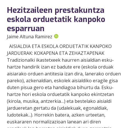
Hezitzaileen prestakuntza
eskola orduetatik kanpoko
esparruan
Jaime Altuna Ramirez
AISIALDIA ETA ESKOLA ORDUETATIK KANPOKO
JARDUERAK: KOKAPENA ETA ZEHAZTAPENAK
Tradizionalki ikastetxeek haurren aisialdian esku-
hartze handirik izan ez badute ere (eskola orduak
aisiarako orduen antitesia izan dira, lanerako orduen
pareko), azkenaldian, eskolek aisialdiko eragile gisa
duten pisua gero eta handiagoa bihurtu da. Esku-
hartze hori eskola orduetatik kanpoko ekintzetan
(kirola, musika, antzerkia…) eta bestelako aisialdi
jardueretan gertatu da (udalekuak, egonaldiak,
ludotekak...). Horrekin batera, azken urteetan,
euskararen normalizazioan lanean ari diren