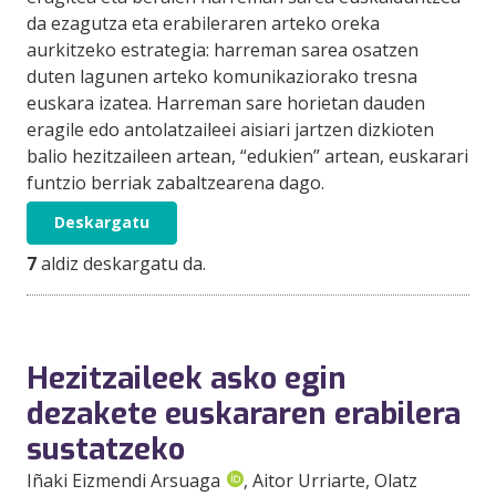
da ezagutza eta erabileraren arteko oreka
aurkitzeko estrategia: harreman sarea osatzen
duten lagunen arteko komunikaziorako tresna
euskara izatea. Harreman sare horietan dauden
eragile edo antolatzaileei aisiari jartzen dizkioten
balio hezitzaileen artean, “edukien” artean, euskarari
funtzio berriak zabaltzearena dago.
Deskargatu
7
aldiz deskargatu da.
Hezitzaileek asko egin
dezakete euskararen erabilera
sustatzeko
Iñaki Eizmendi Arsuaga
, Aitor Urriarte
, Olatz