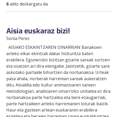
6
aldiz deskargatu da.
Aisia euskaraz bizi!
Sonia Perez
AISIAKO ESKAINTZAREN OINARRIAN Banakoen
arteko elkar ekintzak dakar hizkuntza baten
erabilera. Eguneroko bizitzan gizarte sareak sortzen
eta osatzen ari dira etengabe. Jaiotzetik, gizarte sare
askotako partaide bihurtzen da norbanakoa. Urteak
pasa ahala, norberak harreman sareak aukeratzen
ditu. Aisialdia edo kultur animazioaren sareen
metodologian, analisiaren oinarrizko unitatea ez dira
norbanakoa parte hartzailea eta bere ezaugarriak,
parte hartzaileen arteko harremanen loturak baizik.
Haur eta gazteen artean euskararen erabilera
eragitea eta beraien harreman sarea euskalduntzea