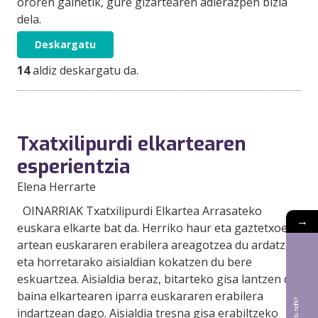
ororen gainetik, gure gizartearen adierazpen bizia
dela.
Deskargatu
14
aldiz deskargatu da.
Txatxilipurdi elkartearen
esperientzia
Elena Herrarte
OINARRIAK Txatxilipurdi Elkartea Arrasateko
→
euskara elkarte bat da. Herriko haur eta gaztetxoen
artean euskararen erabilera areagotzea du ardatz
eta horretarako aisialdian kokatzen du bere
eskuartzea. Aisialdia beraz, bitarteko gisa lantzen du
baina elkartearen iparra euskararen erabilera
indartzean dago. Aisialdia tresna gisa erabiltzeko