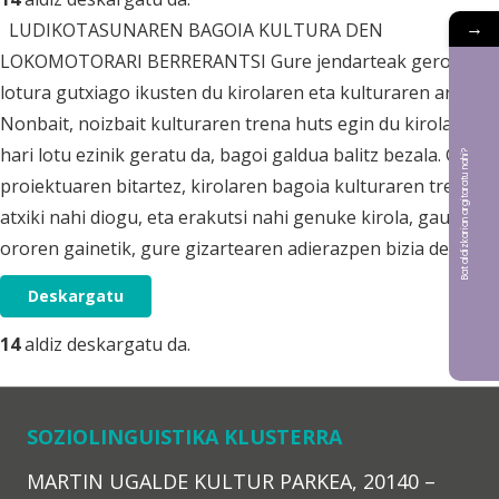
→
LUDIKOTASUNAREN BAGOIA KULTURA DEN
LOKOMOTORARI BERRERANTSI Gure jendarteak gero eta
lotura gutxiago ikusten du kirolaren eta kulturaren artean.
Nonbait, noizbait kulturaren trena huts egin du kirolak, eta
hari lotu ezinik geratu da, bagoi galdua balitz bezala. Gure
Bat aldizkarian argitaratu nahi?
proiektuaren bitartez, kirolaren bagoia kulturaren trenari
atxiki nahi diogu, eta erakutsi nahi genuke kirola, gauza
ororen gainetik, gure gizartearen adierazpen bizia dela.
Deskargatu
14
aldiz deskargatu da.
SOZIOLINGUISTIKA KLUSTERRA
MARTIN UGALDE KULTUR PARKEA, 20140 –