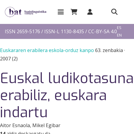
EU
ES
ISSN 2659-5176 / ISSN-L 1130-8435 / CC-BY-SA 4.0
EN
FR
Euskararen erabilera eskola-orduz kanpo
63. zenbakia
·
2007 (2)
Euskal ludikotasuna
erabiliz, euskara
indartu
Aitor Esnaola
, Mikel Egibar
14
aldiz deskargatu da.