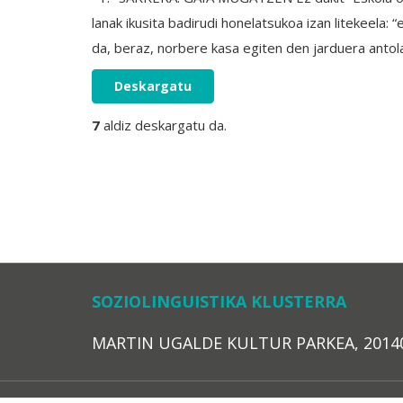
lanak ikusita badirudi honelatsukoa izan litekeela
da, beraz, norbere kasa egiten den jarduera antol
Deskargatu
7
aldiz deskargatu da.
SOZIOLINGUISTIKA KLUSTERRA
MARTIN UGALDE KULTUR PARKEA, 20140 – 