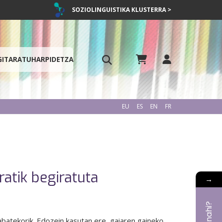
SOZIOLINGUISTIKA KLUSTERRA >
GITARATU
HARPIDETZA
EU
ES
EN
FR
atik begiratuta
→
atekorik. Edozein kasutan ere, gaiaren gaineko