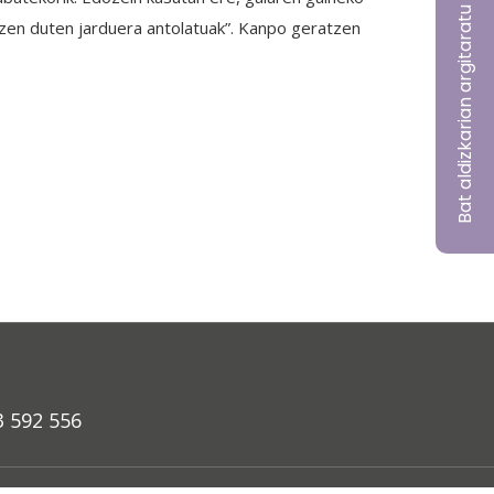
Bat aldizkarian argitaratu nahi?
rtzen duten jarduera antolatuak”. Kanpo geratzen
3 592 556