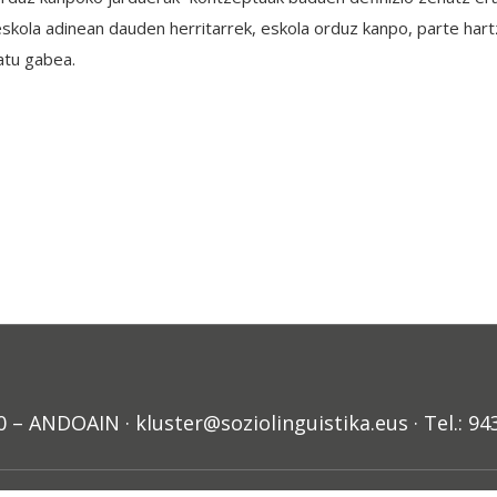
: “eskola adinean dauden herritarrek, eskola orduz kanpo, parte ha
atu gabea.
ANDOAIN · kluster@soziolinguistika.eus · Tel.: 94