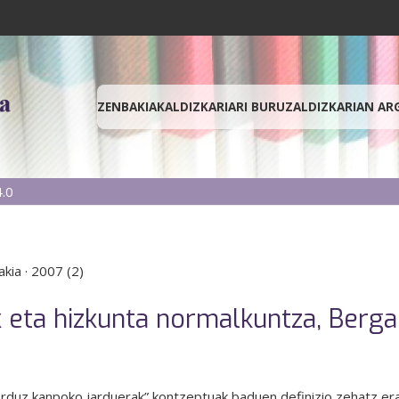
ZENBAKIAK
ALDIZKARIARI BURUZ
ALDIZKARIAN AR
.0
akia
·
2007 (2)
 eta hizkunta normalkuntza, Bergar
uz kanpoko jarduerak” kontzeptuak baduen definizio zehatz erab