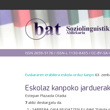
ISSN 2659-5176 / ISSN-L 1130-8435 / CC-BY-SA 4
Euskararen erabilera eskola-orduz kanpo
63. zenb
Eskolaz kanpoko jarduerak
Estepan Plazaola Otadui
7
aldiz deskargatu da.
1.- SARRERA: GAIA MUGATZEN Ez dakit “Eskola ord