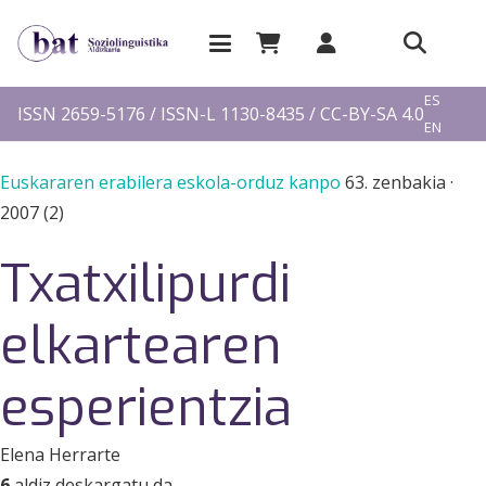
EU
ES
ISSN 2659-5176 / ISSN-L 1130-8435 / CC-BY-SA 4.0
EN
FR
Euskararen erabilera eskola-orduz kanpo
63. zenbakia
·
2007 (2)
Txatxilipurdi
elkartearen
esperientzia
Elena Herrarte
6
aldiz deskargatu da.