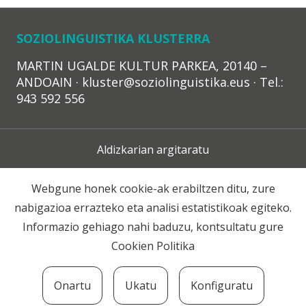
SOZIOLINGUISTIKA KLUSTERRA
MARTIN UGALDE KULTUR PARKEA, 20140 –
ANDOAIN · kluster@soziolinguistika.eus · Tel.:
943 592 556
Aldizkarian argitaratu
Lege Oharra
Webgune honek cookie-ak erabiltzen ditu, zure
nabigazioa errazteko eta analisi estatistikoak egiteko.
Harpidetza
Informazio gehiago nahi baduzu, kontsultatu gure
Cookien Politika
Harremana
Onartu
Ukatu
Konfiguratu
© 2020 Soziolinguistika Klusterra