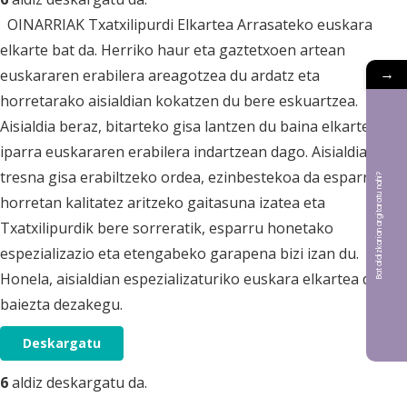
OINARRIAK Txatxilipurdi Elkartea Arrasateko euskara
elkarte bat da. Herriko haur eta gaztetxoen artean
→
euskararen erabilera areagotzea du ardatz eta
horretarako aisialdian kokatzen du bere eskuartzea.
Aisialdia beraz, bitarteko gisa lantzen du baina elkartearen
iparra euskararen erabilera indartzean dago. Aisialdia
tresna gisa erabiltzeko ordea, ezinbestekoa da esparru
Bat aldizkarian argitaratu nahi?
horretan kalitatez aritzeko gaitasuna izatea eta
Txatxilipurdik bere sorreratik, esparru honetako
espezializazio eta etengabeko garapena bizi izan du.
Honela, aisialdian espezializaturiko euskara elkartea dela
baiezta dezakegu.
Deskargatu
6
aldiz deskargatu da.