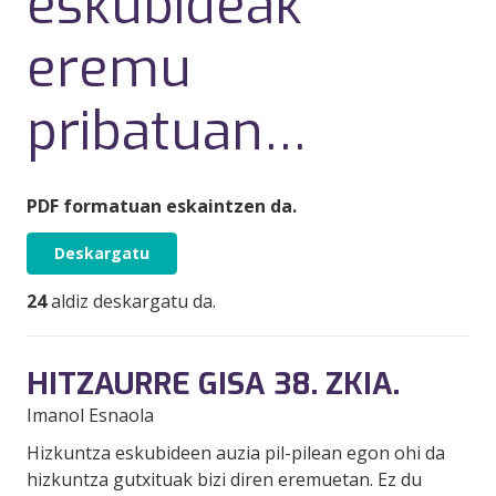
eskubideak
eremu
pribatuan…
PDF formatuan eskaintzen da.
Deskargatu
24
aldiz deskargatu da.
HITZAURRE GISA 38. ZKIA.
Imanol Esnaola
Hizkuntza eskubideen auzia pil-pilean egon ohi da
hizkuntza gutxituak bizi diren eremuetan. Ez du