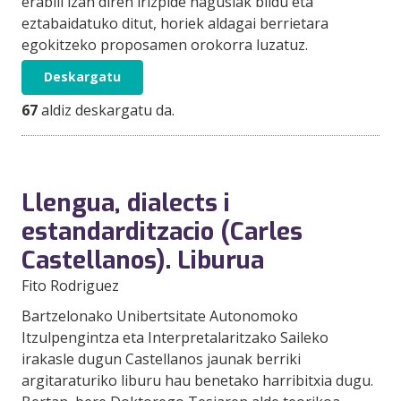
erabili izan diren irizpide nagusiak bildu eta
eztabaidatuko ditut, horiek aldagai berrietara
egokitzeko proposamen orokorra luzatuz.
Deskargatu
67
aldiz deskargatu da.
Llengua, dialects i
estandarditzacio (Carles
Castellanos). Liburua
Fito Rodriguez
Bartzelonako Unibertsitate Autonomoko
Itzulpengintza eta Interpretalaritzako Saileko
irakasle dugun Castellanos jaunak berriki
argitaraturiko liburu hau benetako harribitxia dugu.