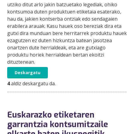
utziko ditut arlo jakin batzuetako legediak, ohiko
kontsumoa duten produktuen etiketaia esaterako,
hau da, jakien kontserba ontziak edo sendagaien
erabilera arauak. Kasu hauek oso bereziak dira eta
gutxi dira munduan bere herritarrek produktu hauek
ezagutzen ez duten hizkuntza batean jasotzea
onartzen dute herrialdeak, eta are gutxiago
produktu horiek herrialdean bertan ekoitzi
dituztenean.
Deskargatu
4
aldiz deskargatu da.
Euskarazko etiketaren
garrantzia kontsumitzaile
elkarte baten ikuspegitik