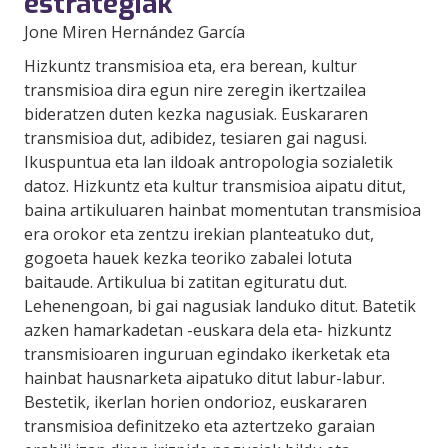
estrategiak
Jone Miren Hernández García
Hizkuntz transmisioa eta, era berean, kultur
transmisioa dira egun nire zeregin ikertzailea
bideratzen duten kezka nagusiak. Euskararen
transmisioa dut, adibidez, tesiaren gai nagusi.
Ikuspuntua eta lan ildoak antropologia sozialetik
datoz. Hizkuntz eta kultur transmisioa aipatu ditut,
baina artikuluaren hainbat momentutan transmisioa
era orokor eta zentzu irekian planteatuko dut,
gogoeta hauek kezka teoriko zabalei lotuta
baitaude. Artikulua bi zatitan egituratu dut.
Lehenengoan, bi gai nagusiak landuko ditut. Batetik
azken hamarkadetan -euskara dela eta- hizkuntz
transmisioaren inguruan egindako ikerketak eta
hainbat hausnarketa aipatuko ditut labur-labur.
Bestetik, ikerlan horien ondorioz, euskararen
transmisioa definitzeko eta aztertzeko garaian