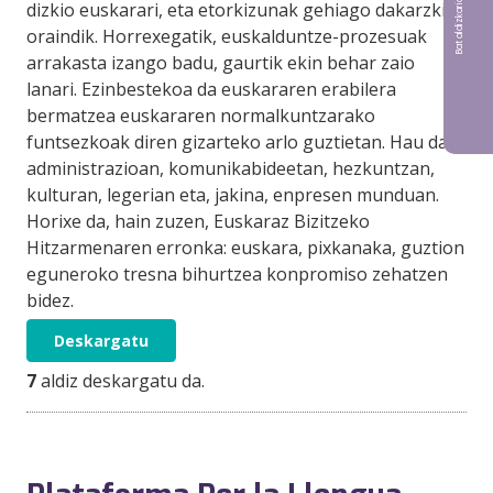
dizkio euskarari, eta etorkizunak gehiago dakarzkio
oraindik. Horrexegatik, euskalduntze-prozesuak
arrakasta izango badu, gaurtik ekin behar zaio
lanari. Ezinbestekoa da euskararen erabilera
bermatzea euskararen normalkuntzarako
funtsezkoak diren gizarteko arlo guztietan. Hau da,
administrazioan, komunikabideetan, hezkuntzan,
kulturan, legerian eta, jakina, enpresen munduan.
Horixe da, hain zuzen, Euskaraz Bizitzeko
Hitzarmenaren erronka: euskara, pixkanaka, guztion
eguneroko tresna bihurtzea konpromiso zehatzen
bidez.
Deskargatu
7
aldiz deskargatu da.