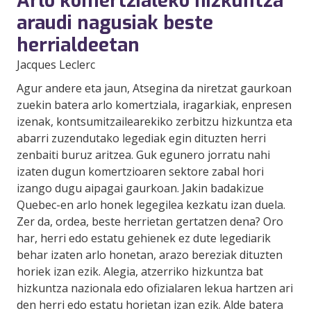
Arlo komertzialeko hizkuntza
araudi nagusiak beste
herrialdeetan
Jacques Leclerc
Agur andere eta jaun, Atsegina da niretzat gaurkoan
zuekin batera arlo komertziala, iragarkiak, enpresen
izenak, kontsumitzailearekiko zerbitzu hizkuntza eta
abarri zuzendutako legediak egin dituzten herri
zenbaiti buruz aritzea. Guk egunero jorratu nahi
izaten dugun komertzioaren sektore zabal hori
izango dugu aipagai gaurkoan. Jakin badakizue
Quebec-en arlo honek legegilea kezkatu izan duela.
Zer da, ordea, beste herrietan gertatzen dena? Oro
har, herri edo estatu gehienek ez dute legediarik
behar izaten arlo honetan, arazo bereziak dituzten
horiek izan ezik. Alegia, atzerriko hizkuntza bat
hizkuntza nazionala edo ofizialaren lekua hartzen ari
den herri edo estatu horietan izan ezik. Alde batera