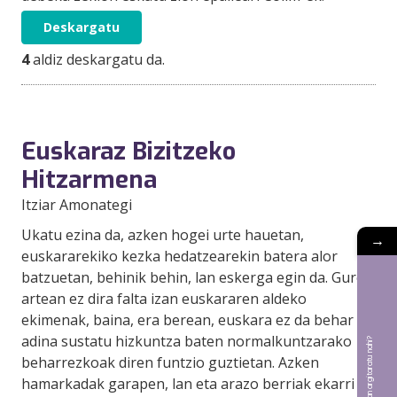
Deskargatu
4
aldiz deskargatu da.
Euskaraz Bizitzeko
Hitzarmena
Itziar Amonategi
Ukatu ezina da, azken hogei urte hauetan,
→
euskararekiko kezka hedatzearekin batera alor
batzuetan, behinik behin, lan eskerga egin da. Gure
artean ez dira falta izan euskararen aldeko
ekimenak, baina, era berean, euskara ez da behar
adina sustatu hizkuntza baten normalkuntzarako
Bat aldizkarian argitaratu nahi?
beharrezkoak diren funtzio guztietan. Azken
hamarkadak garapen, lan eta arazo berriak ekarri