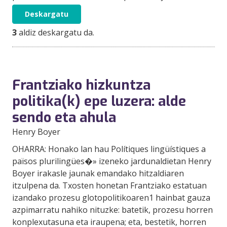
Deskargatu
3
aldiz deskargatu da.
Frantziako hizkuntza
politika(k) epe luzera: alde
sendo eta ahula
Henry Boyer
OHARRA: Honako lan hau Polítiques lingüístiques a
països plurilingües�» izeneko jardunaldietan Henry
Boyer irakasle jaunak emandako hitzaldiaren
itzulpena da. Txosten honetan Frantziako estatuan
izandako prozesu glotopolitikoaren1 hainbat gauza
azpimarratu nahiko nituzke: batetik, prozesu horren
konplexutasuna eta iraupena; eta, bestetik, horren