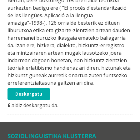
Bertan, bere Doktorego Tesiaren alde teorikoa
aurkezten badigu ere ( "El procés d´estandarització
de les llengües. Aplicació a la llengua
amaziga"-1998-), 126 orrialde besterik ez dituen
liburutxoa etika eta gizarte-zientzien artean dauden
harremanei buruzko ikasgaia emateko baliagarria
da. Izan ere, hizkera, dialekto, hizkuntz-erregistro
eta mintzairaren artean mugak lausotzeko joera
indarrean dagoen honetan, non hizkuntz zientzien
teoriak erlatibismo handienaz ari diren, hiztunak eta
hizkuntz guneak aurretik onartua zuten funtsezko
erreferentzialtasuna galtzen ari dira.
Deskargatu
6
aldiz deskargatu da.
SOZIOLINGUISTIKA KLUSTERRA