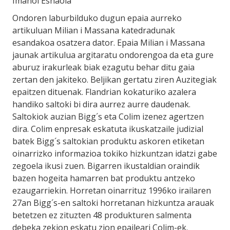
Imanol Esnaola
Ondoren laburbilduko dugun epaia aurreko
artikuluan Milian i Massana katedradunak
esandakoa osatzera dator. Epaia Milian i Massana
jaunak artikulua argitaratu ondorengoa da eta gure
aburuz irakurleak biak ezagutu behar ditu gaia
zertan den jakiteko. Beljikan gertatu ziren Auzitegiak
epaitzen dituenak. Flandrian kokaturiko azalera
handiko saltoki bi dira aurrez aurre daudenak.
Saltokiok auzian Bigg´s eta Colim izenez agertzen
dira. Colim enpresak eskatuta ikuskatzaile judizial
batek Bigg´s saltokian produktu askoren etiketan
oinarrizko informazioa tokiko hizkuntzan idatzi gabe
zegoela ikusi zuen. Bigarren ikustaldian oraindik
bazen hogeita hamarren bat produktu antzeko
ezaugarriekin. Horretan oinarrituz 1996ko irailaren
27an Bigg´s-en saltoki horretanan hizkuntza arauak
betetzen ez zituzten 48 produkturen salmenta
debeka zekion eskatu zion epaileari Colim-ek.