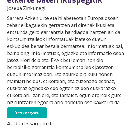
Joseba Zinkunegi
Sarrera Azken urte eta hilabeteotan Europa osoan
zehar elikagaiekin gertatzen ari direnak ikusi eta
entzunda gero garrantzia handiagoa hartzen ari da
kontsumitzaileok informatuak izateko dugun
eskubidea behar bezala bermatzea. Informatuak bai,
baina ongi informatuak, egiazko eta informazio osoa
jasoz. Hori dela eta, EKAk beti eman izan dio
berebiziko garrantzia kontsumitzaileok jasotzen
dugun informazioari. Eta gaurko artikulu honen
mamiari helduz, etiketaiari, eta zuzenago esanaz,
euskaraz egindako edo egiten ez den euskarazko
etiketaiari. Izan ere, eta tamalez, egun oraindik gure
hizkuntzaren egoera arlo honetan oso kaxkarra da.
Deskargatu
4
aldiz deskargatu da.