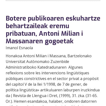
Botere publikoaren eskuhartze
behartzaileak eremu
pribatuan, Antoni Milian i
Massanaren gogoetak
Imanol Esnaola
Honakoa Antoni Milian i Massana, Bartzelonako
Universitat Autònomako Zuzenbide
Administratiboko Katedradunaren  Algunes
reflexions sobre les intervencions lingüístiques
públiques constrictives en el sector privat a propòsit
del capítol V de la llei 1/1998, de 7 de gener, de
política lingüística» artikuluaren laburpen iruzkindua
da ( Revista de Llengua i Dret, (1999), 31. zka. (31-65.
Or.). Hemen esandakoa, halaber, ondoren datorren