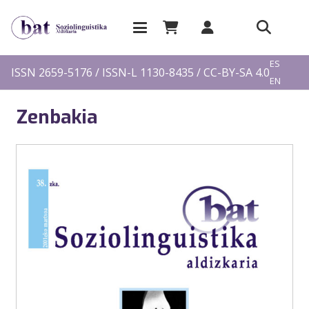
EU
ES
ISSN 2659-5176 / ISSN-L 1130-8435 / CC-BY-SA 4.0
EN
FR
Zenbakia