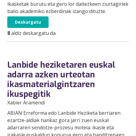
ikasketak burutu eta gero lor daitezkeen ziurtagiriek
balio akademiko ezberdinak izango dituzte.
Deskargatu
8
aldiz deskargatu da.
Lanbide heziketaren euskal
adarra azken urteotan
ikasmaterialgintzaren
ikuspegitik
Xabier Aramendi
ABIAN Erreforma edo Lanbide Heziketa berriaren
ezartze-aldiak hankaz gora jarri zuen euskal
adarraren sendotze-prozesu motela: ikasle eta
irakasle euskaldun kopurua gero eta handitzenago,