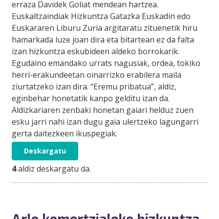
erraza Davidek Goliat mendean hartzea.
Euskaltzaindiak Hizkuntza Gatazka Euskadin edo
Euskararen Liburu Zuria argitaratu zituenetik hiru
hamarkada luze joan dira eta bitartean ez da falta
izan hizkuntza eskubideen aldeko borrokarik.
Egudaino emandako urrats nagusiak, ordea, tokiko
herri-erakundeetan oinarrizko erabilera maila
ziurtatzeko izan dira. “Eremu pribatua”, aldiz,
eginbehar honetatik kanpo gelditu izan da.
Aldizkariaren zenbaki honetan gaiari helduz zuen
esku jarri nahi izan dugu gaia ulertzeko lagungarri
gerta daitezkeen ikuspegiak.
Deskargatu
4
aldiz deskargatu da.