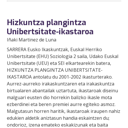
Hizkuntza plangintza
Unibertsitate-ikastaroa
Iñaki Martinez de Luna
SARRERA Eusko Ikaskuntzak, Euskal Herriko
Unibertsitate (EHU) Soziologia 2 saila, Udako Euskal
Unibertsitate (UEU) eta SEI elkartearekin batera,
HIZKUNTZA PLANGINTZA UNIBERTSITATE-
IKASTAROA antolatu du 2001-2002 ikasturterako.
Aurrez-aurreko irakaskuntzaren eta irakaskuntza
birtualaren abantailak uztartuta, ikastaroak diseinu
malguari eusten dio horrekin balizko ikasle mota
ezberdinei eta beren premiei aurre egiteko asmoz.
Malgutasun horren haritik, ikastaroak iraupen nahiz
edukien aldetik aniztasun handia eskaintzen du;
ondorioz, izena emateko eskakizunak eta baita