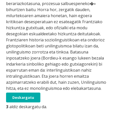
berariazkotasuna, prozesua salbuespeneko�»
bihurtzen baitu. Horra hor, zergatik dauden,
milurtekoaren amaiera honetan, hain egoera
kritikoan desesperatuan ez esateagatik Frantziako
hizkuntza gutxituak, edo ofizialki eta modu
desegokian eskualdeetako hizkuntza deitutakoak.
Frantziaren historia soziolinguistikoan eta ondorioz
glotopolitikoan beti unilinguismoa bilatu izan da,
unilinguismo zorrotza eta tinkoa. Batasuna
inposatzeko joera (Bordieu-k esango lukeen bezala
indarkeria sinboliko gehiago edo gutxiagorekin) bi
esparrutan eman da: interlinguistikoan nahiz
intralinguistikoan. Eta joera horren emaitza
azpimarratzeko erabili dut, hain zuzen, Unilinguismo
hitza, eta ez monolinguismoa edo elebakartasuna.
Deskargatu
3
aldiz deskargatu da.