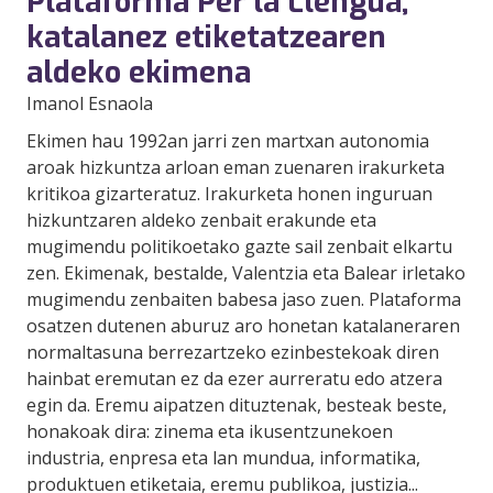
Plataforma Per la Llengua,
katalanez etiketatzearen
aldeko ekimena
Imanol Esnaola
Ekimen hau 1992an jarri zen martxan autonomia
aroak hizkuntza arloan eman zuenaren irakurketa
kritikoa gizarteratuz. Irakurketa honen inguruan
hizkuntzaren aldeko zenbait erakunde eta
mugimendu politikoetako gazte sail zenbait elkartu
zen. Ekimenak, bestalde, Valentzia eta Balear irletako
mugimendu zenbaiten babesa jaso zuen. Plataforma
osatzen dutenen aburuz aro honetan katalaneraren
normaltasuna berrezartzeko ezinbestekoak diren
hainbat eremutan ez da ezer aurreratu edo atzera
egin da. Eremu aipatzen dituztenak, besteak beste,
honakoak dira: zinema eta ikusentzunekoen
industria, enpresa eta lan mundua, informatika,
produktuen etiketaia, eremu publikoa, justizia...