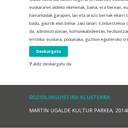
euskararen aldeko ekimenak, baina, era berean, e
hamarkadak garapen, lan eta arazo berriak ekarri 
badu, gaurtik ekin behar zaio lanari. Ezinbesteko
da, administrazioan, komunikabideetan, hezkuntzan
erronka: euskara, pixkanaka, guztion eguneroko t
Deskargatu
7
aldiz deskargatu da.
SOZIOLINGUISTIKA KLUSTERRA
MARTIN UGALDE KULTUR PARKEA, 20140 – 