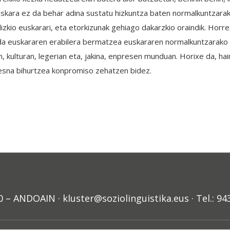
uskara ez da behar adina sustatu hizkuntza baten normalkuntzarak
dizkio euskarari, eta etorkizunak gehiago dakarzkio oraindik. Hor
a da euskararen erabilera bermatzea euskararen normalkuntzarako 
, kulturan, legerian eta, jakina, enpresen munduan. Horixe da, h
resna bihurtzea konpromiso zehatzen bidez.
ANDOAIN · kluster@soziolinguistika.eus · Tel.: 94