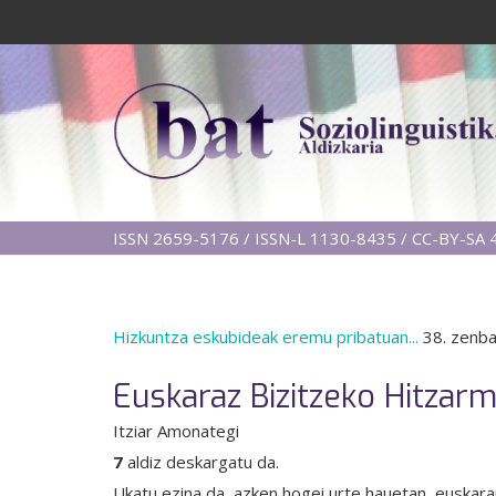
ISSN 2659-5176 / ISSN-L 1130-8435 / CC-BY-SA 4
Hizkuntza eskubideak eremu pribatuan...
38. zenba
Euskaraz Bizitzeko Hitzar
Itziar Amonategi
7
aldiz deskargatu da.
Ukatu ezina da, azken hogei urte hauetan, euskarar