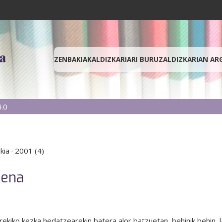
ZENBAKIAK
ALDIZKARIARI BURUZ
ALDIZKARIAN AR
.0
kia
·
2001 (4)
mena
ekiko kezka hedatzearekin batera alor batzuetan, behinik behin, la