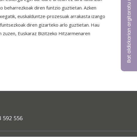
Bat aldizkarian argitaratu nahi?
o beharrezkoak diren funtzio guztietan. Azken
rexegatik, euskalduntze-prozesuak arrakasta izango
funtsezkoak diren gizarteko arlo guztietan. Hau
ain zuzen, Euskaraz Bizitzeko Hitzarmenaren
3 592 556