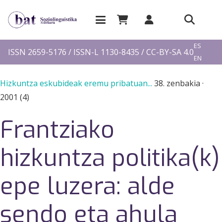
EU
ES
ISSN 2659-5176 / ISSN-L 1130-8435 / CC-BY-SA 4.0
EN
FR
Hizkuntza eskubideak eremu pribatuan...
38. zenbakia
·
2001 (4)
Frantziako
hizkuntza politika(k)
epe luzera: alde
sendo eta ahula