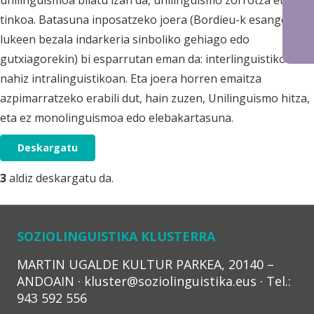
unilinguismoa bilatu izan da, unilinguismo zorrotza eta
tinkoa. Batasuna inposatzeko joera (Bordieu-k esango
lukeen bezala indarkeria sinboliko gehiago edo
gutxiagorekin) bi esparrutan eman da: interlinguistikoan
nahiz intralinguistikoan. Eta joera horren emaitza
azpimarratzeko erabili dut, hain zuzen, Unilinguismo hitza,
eta ez monolinguismoa edo elebakartasuna.
Deskargatu
3
aldiz deskargatu da.
SOZIOLINGUISTIKA KLUSTERRA
MARTIN UGALDE KULTUR PARKEA, 20140 –
ANDOAIN · kluster@soziolinguistika.eus · Tel.:
943 592 556