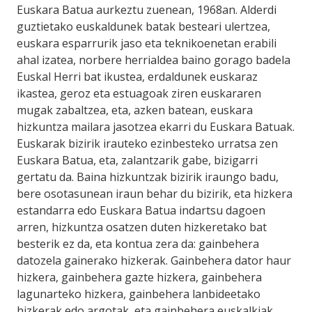
Euskara Batua aurkeztu zuenean, 1968an. Alderdi
guztietako euskaldunek batak besteari ulertzea,
euskara esparrurik jaso eta teknikoenetan erabili
ahal izatea, norbere herrialdea baino gorago badela
Euskal Herri bat ikustea, erdaldunek euskaraz
ikastea, geroz eta estuagoak ziren euskararen
mugak zabaltzea, eta, azken batean, euskara
hizkuntza mailara jasotzea ekarri du Euskara Batuak.
Euskarak bizirik irauteko ezinbesteko urratsa zen
Euskara Batua, eta, zalantzarik gabe, bizigarri
gertatu da. Baina hizkuntzak bizirik iraungo badu,
bere osotasunean iraun behar du bizirik, eta hizkera
estandarra edo Euskara Batua indartsu dagoen
arren, hizkuntza osatzen duten hizkeretako bat
besterik ez da, eta kontua zera da: gainbehera
datozela gainerako hizkerak. Gainbehera dator haur
hizkera, gainbehera gazte hizkera, gainbehera
lagunarteko hizkera, gainbehera lanbideetako
hizkerak edo argotak, eta gainbehera euskalkiak.