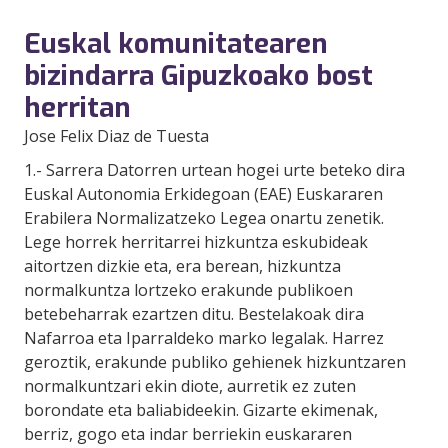
Euskal komunitatearen
bizindarra Gipuzkoako bost
herritan
Jose Felix Diaz de Tuesta
1.- Sarrera Datorren urtean hogei urte beteko dira
Euskal Autonomia Erkidegoan (EAE) Euskararen
Erabilera Normalizatzeko Legea onartu zenetik.
Lege horrek herritarrei hizkuntza eskubideak
aitortzen dizkie eta, era berean, hizkuntza
normalkuntza lortzeko erakunde publikoen
betebeharrak ezartzen ditu. Bestelakoak dira
Nafarroa eta Iparraldeko marko legalak. Harrez
geroztik, erakunde publiko gehienek hizkuntzaren
normalkuntzari ekin diote, aurretik ez zuten
borondate eta baliabideekin. Gizarte ekimenak,
berriz, gogo eta indar berriekin euskararen