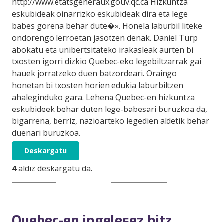
http://www.etatsgeneraux.gouv.qc.ca Hizkuntza
eskubideak oinarrizko eskubideak dira eta lege
babes gorena behar dute�». Honela laburbil liteke
ondorengo lerroetan jasotzen denak. Daniel Turp
abokatu eta unibertsitateko irakasleak aurten bi
txosten igorri dizkio Quebec-eko legebiltzarrak gai
hauek jorratzeko duen batzordeari. Oraingo
honetan bi txosten horien edukia laburbiltzen
ahaleginduko gara. Lehena Quebec-en hizkuntza
eskubideek behar duten lege-babesari buruzkoa da,
bigarrena, berriz, nazioarteko legedien aldetik behar
duenari buruzkoa.
Deskargatu
4
aldiz deskargatu da.
Quebec-en ingelesez hitz