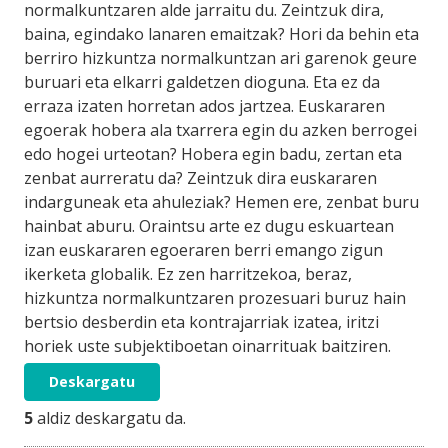
normalkuntzaren alde jarraitu du. Zeintzuk dira,
baina, egindako lanaren emaitzak? Hori da behin eta
berriro hizkuntza normalkuntzan ari garenok geure
buruari eta elkarri galdetzen dioguna. Eta ez da
erraza izaten horretan ados jartzea. Euskararen
egoerak hobera ala txarrera egin du azken berrogei
edo hogei urteotan? Hobera egin badu, zertan eta
zenbat aurreratu da? Zeintzuk dira euskararen
indarguneak eta ahuleziak? Hemen ere, zenbat buru
hainbat aburu. Oraintsu arte ez dugu eskuartean
izan euskararen egoeraren berri emango zigun
ikerketa globalik. Ez zen harritzekoa, beraz,
hizkuntza normalkuntzaren prozesuari buruz hain
bertsio desberdin eta kontrajarriak izatea, iritzi
horiek uste subjektiboetan oinarrituak baitziren.
Deskargatu
5
aldiz deskargatu da.