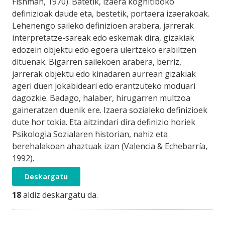
Fishman, 1970). Batetik, izaera kognitiboko
definizioak daude eta, bestetik, portaera izaerakoak.
Lehenengo saileko definizioen arabera, jarrerak
interpretatze-sareak edo eskemak dira, gizakiak
edozein objektu edo egoera ulertzeko erabiltzen
dituenak. Bigarren sailekoen arabera, berriz,
jarrerak objektu edo kinadaren aurrean gizakiak
ageri duen jokabideari edo erantzuteko moduari
dagozkie. Badago, halaber, hirugarren multzoa
gaineratzen duenik ere. Izaera sozialeko definizioek
dute hor tokia. Eta aitzindari dira definizio horiek
Psikologia Sozialaren historian, nahiz eta
berehalakoan ahaztuak izan (Valencia & Echebarría,
1992).
Deskargatu
18
aldiz deskargatu da.