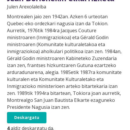
Julen Arexolaleiba
Montrealen jaio zen 1942an. Azken 6 urteotan
Quebec-eko ordezkari nagusia izan da Tokion.
Aurretik, 1976tik 1984ra Jacques Couture
ministroaren (Inmigraziokoa) eta Gérald Godin
ministroaren (Komunitate kulturaletakoa eta
inmigraziokoa) aholkulari politikoa izan zen. 1984an,
Gérald Godin ministroaren Kabineteko Zuzendaria
izan zen, frantses hizkuntzaren Gutuna ezartzeko
arduradunarena, alegia. 1985etik 1987ra komunitate
kulturalen eta Komunitate Kulturaletako eta
Inmigrazioko ministerioen arteko bitartekaria izan
zen. 1989tik 1994ra bitartean, Tokiora joan aurretik,
Montrealgo San Juan Bautista Elkarte ezaguneko
Presidente Nagusia izan zen.
Deskargatu
4
aldiz deskargatu da.