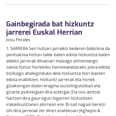
Gainbegirada bat hizkuntz
jarrerei Euskal Herrian
Josu Perales
1. SARRERA Sen hutsari jarraikiz bederen bidezkoa da
pentsatzea hiztun-talde baten edota hizkuntza baten
aldeko jarrerak dituenari maizago antzemango
zaiola hiztun horiekiko harremanetarako joera edota
bizikiago ahaleginduko dela hizkuntza hori ikasten
edota erabiltzen. Hizkuntz jarrerak eta horiek
gizakiongan duten eragina soziolinguistikan eta
gizarte psikologian dira aztergai. Eta oso aintzat
hartzen dira gaur egun bigarren hizkuntzen
irakaskuntzaren alorrean ere. Bi sail nagusi bereizi
ohi dira jarrerak zer diren esatekoan (Agheyisi &