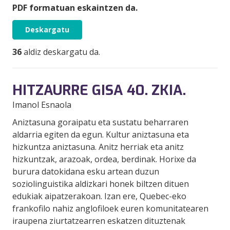
PDF formatuan eskaintzen da.
Deskargatu
36
aldiz deskargatu da.
HITZAURRE GISA 40. ZKIA.
Imanol Esnaola
Aniztasuna goraipatu eta sustatu beharraren
aldarria egiten da egun. Kultur aniztasuna eta
hizkuntza aniztasuna. Anitz herriak eta anitz
hizkuntzak, arazoak, ordea, berdinak. Horixe da
burura datokidana esku artean duzun
soziolinguistika aldizkari honek biltzen dituen
edukiak aipatzerakoan. Izan ere, Quebec-eko
frankofilo nahiz anglofiloek euren komunitatearen
iraupena ziurtatzearren eskatzen dituztenak