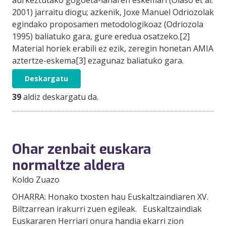
2001) jarraitu diogu; azkenik, Joxe Manuel Odriozolak
egindako proposamen metodologikoaz (Odriozola
1995) baliatuko gara, gure eredua osatzeko.[2]
Material horiek erabili ez ezik, zeregin honetan AMIA
aztertze-eskema[3] ezagunaz baliatuko gara.
Deskargatu
39
aldiz deskargatu da.
Ohar zenbait euskara
normaltze aldera
Koldo Zuazo
OHARRA: Honako txosten hau Euskaltzaindiaren XV.
Biltzarrean irakurri zuen egileak. Euskaltzaindiak
Euskararen Herriari onura handia ekarri zion