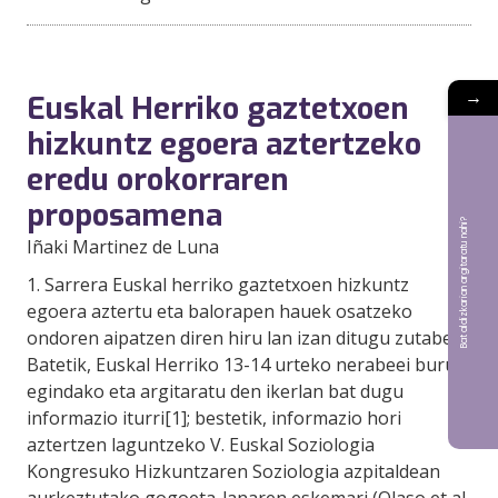
→
Euskal Herriko gaztetxoen
hizkuntz egoera aztertzeko
eredu orokorraren
proposamena
Bat aldizkarian argitaratu nahi?
Iñaki Martinez de Luna
1. Sarrera Euskal herriko gaztetxoen hizkuntz
egoera aztertu eta balorapen hauek osatzeko
ondoren aipatzen diren hiru lan izan ditugu zutabe.
Batetik, Euskal Herriko 13-14 urteko nerabeei buruz
egindako eta argitaratu den ikerlan bat dugu
informazio iturri[1]; bestetik, informazio hori
aztertzen laguntzeko V. Euskal Soziologia
Kongresuko Hizkuntzaren Soziologia azpitaldean
aurkeztutako gogoeta-lanaren eskemari (Olaso et al.