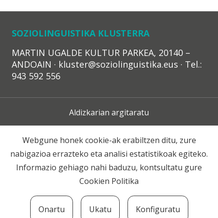
SOZIOLINGUISTIKA KLUSTERRA
MARTIN UGALDE KULTUR PARKEA, 20140 –
ANDOAIN · kluster@soziolinguistika.eus · Tel.:
943 592 556
Aldizkarian argitaratu
Lege Oharra
Webgune honek cookie-ak erabiltzen ditu, zure
nabigazioa errazteko eta analisi estatistikoak egiteko.
Harpidetza
Informazio gehiago nahi baduzu, kontsultatu gure
Cookien Politika
Harremana
Onartu
Ukatu
Konfiguratu
© 2020 Soziolinguistika Klusterra