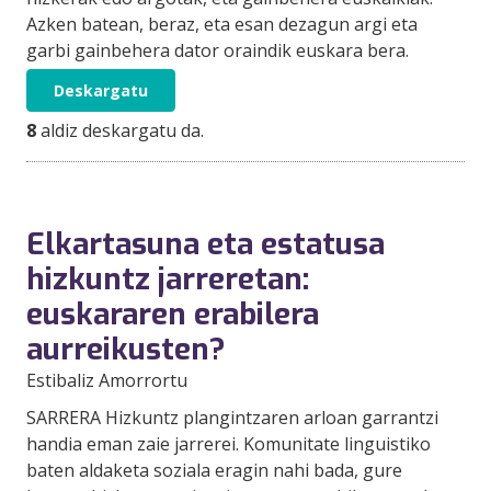
Azken batean, beraz, eta esan dezagun argi eta
garbi gainbehera dator oraindik euskara bera.
Deskargatu
8
aldiz deskargatu da.
Elkartasuna eta estatusa
hizkuntz jarreretan:
euskararen erabilera
aurreikusten?
Estibaliz Amorrortu
SARRERA Hizkuntz plangintzaren arloan garrantzi
handia eman zaie jarrerei. Komunitate linguistiko
baten aldaketa soziala eragin nahi bada, gure