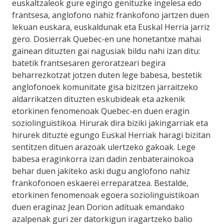
euskaltzaleok gure egingo genituzke ingelesa edo
frantsesa, anglofono nahiz frankofono jartzen duen
lekuan euskara, euskaldunak eta Euskal Herria jarriz
gero. Dosierrak Quebec-en une honetantxe mahai
gainean dituzten gai nagusiak bildu nahi izan ditu:
batetik frantsesaren geroratzeari begira
beharrezkotzat jotzen duten lege babesa, bestetik
anglofonoek komunitate gisa bizitzen jarraitzeko
aldarrikatzen dituzten eskubideak eta azkenik
etorkinen fenomenoak Quebec-en duen eragin
soziolinguistikoa. Hirurak dira biziki jakingarriak eta
hirurek dituzte egungo Euskal Herriak haragi bizitan
sentitzen dituen arazoak ulertzeko gakoak. Lege
babesa eraginkorra izan dadin zenbaterainokoa
behar duen jakiteko aski dugu anglofono nahiz
frankofonoen eskaerei erreparatzea. Bestalde,
etorkinen fenomenoak egoera soziolinguistikoan
duen eraginaz Jean Dorion adituak emandako
azalpenak guri zer datorkigun iragartzeko balio