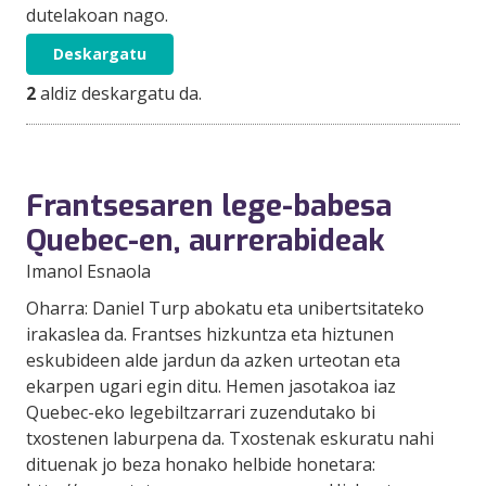
dutelakoan nago.
Deskargatu
2
aldiz deskargatu da.
Frantsesaren lege-babesa
Quebec-en, aurrerabideak
Imanol Esnaola
Oharra: Daniel Turp abokatu eta unibertsitateko
irakaslea da. Frantses hizkuntza eta hiztunen
eskubideen alde jardun da azken urteotan eta
ekarpen ugari egin ditu. Hemen jasotakoa iaz
Quebec-eko legebiltzarrari zuzendutako bi
txostenen laburpena da. Txostenak eskuratu nahi
dituenak jo beza honako helbide honetara: