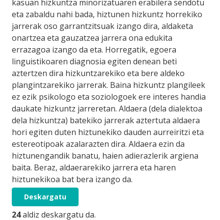
kasuan hizkuntza minorizatuaren erabilera sendotu
eta zabaldu nahi bada, hiztunen hizkuntz horrekiko
jarrerak oso garrantzitsuak izango dira, aldaketa
onartzea eta gauzatzea jarrera ona edukita
errazagoa izango da eta. Horregatik, egoera
linguistikoaren diagnosia egiten denean beti
aztertzen dira hizkuntzarekiko eta bere aldeko
plangintzarekiko jarrerak. Baina hizkuntz plangileek
ez ezik psikologo eta soziologoek ere interes handia
daukate hizkuntz jarreretan. Aldaera (dela dialektoa
dela hizkuntza) batekiko jarrerak aztertuta aldaera
hori egiten duten hiztunekiko dauden aurreiritzi eta
estereotipoak azalarazten dira. Aldaera ezin da
hiztunengandik banatu, haien adierazlerik argiena
baita. Beraz, aldaerarekiko jarrera eta haren
hiztunekikoa bat bera izango da.
Deskargatu
24
aldiz deskargatu da.