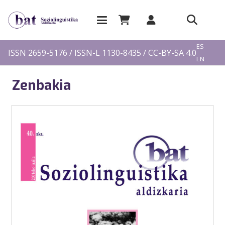
EU
ES
ISSN 2659-5176 / ISSN-L 1130-8435 / CC-BY-SA 4.0
EN
FR
Zenbakia