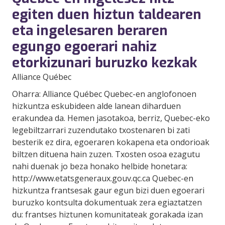
egiten duen hiztun taldearen
eta ingelesaren beraren
egungo egoerari nahiz
etorkizunari buruzko kezkak
Alliance Québec
Oharra: Alliance Québec Quebec-en anglofonoen
hizkuntza eskubideen alde lanean diharduen
erakundea da. Hemen jasotakoa, berriz, Quebec-eko
legebiltzarrari zuzendutako txostenaren bi zati
besterik ez dira, egoeraren kokapena eta ondorioak
biltzen dituena hain zuzen. Txosten osoa ezagutu
nahi duenak jo beza honako helbide honetara:
http://www.etatsgeneraux.gouv.qc.ca Quebec-en
hizkuntza frantsesak gaur egun bizi duen egoerari
buruzko kontsulta dokumentuak zera egiaztatzen
du: frantses hiztunen komunitateak gorakada izan