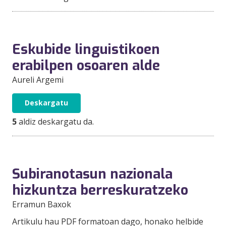
Eskubide linguistikoen
erabilpen osoaren alde
Aureli Argemi
Deskargatu
5
aldiz deskargatu da.
Subiranotasun nazionala
hizkuntza berreskuratzeko
Erramun Baxok
Artikulu hau PDF formatoan dago, honako helbide