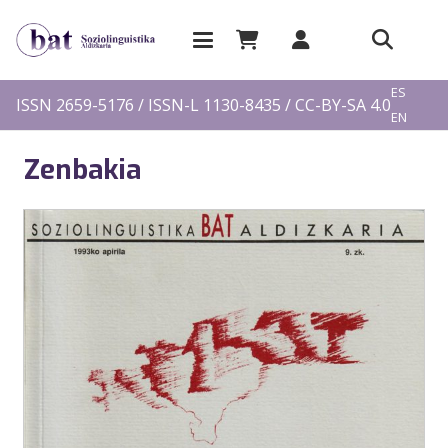
EU
ES
ISSN 2659-5176 / ISSN-L 1130-8435 / CC-BY-SA 4.0
EN
FR
Zenbakia