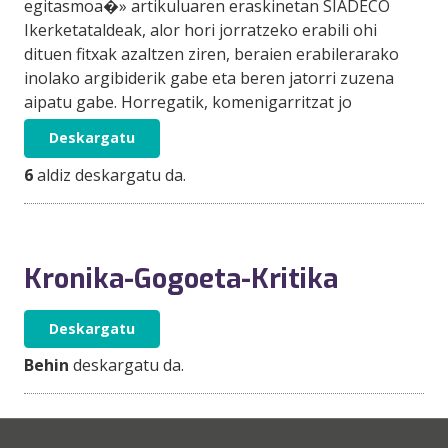
egitasmoa�» artikuluaren eraskinetan SIADECO
Ikerketataldeak, alor hori jorratzeko erabili ohi
dituen fitxak azaltzen ziren, beraien erabilerarako
inolako argibiderik gabe eta beren jatorri zuzena
aipatu gabe. Horregatik, komenigarritzat jo
Deskargatu
6
aldiz deskargatu da.
Kronika-Gogoeta-Kritika
Deskargatu
Behin
deskargatu da.