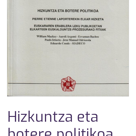
Hizkuntza eta
botere politikoa