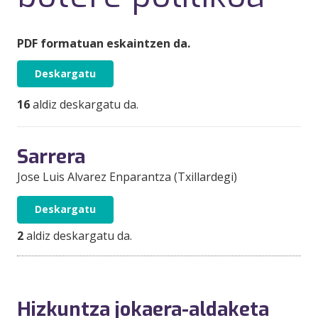
PDF formatuan eskaintzen da.
Deskargatu
16
aldiz deskargatu da.
Sarrera
Jose Luis Alvarez Enparantza (Txillardegi)
Deskargatu
2
aldiz deskargatu da.
Hizkuntza jokaera-aldaketa