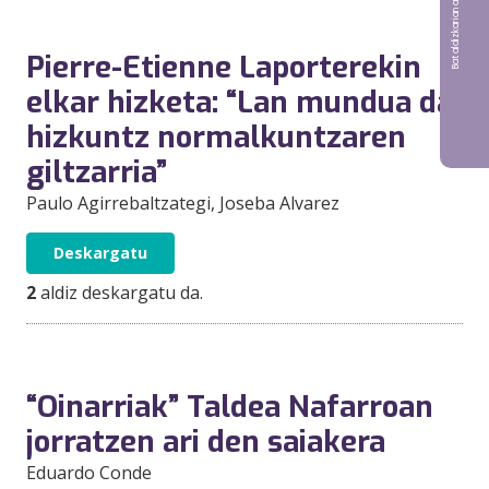
Bat aldizkarian argitaratu nahi?
Pierre-Etienne Laporterekin
elkar hizketa: “Lan mundua da
hizkuntz normalkuntzaren
giltzarria”
Paulo Agirrebaltzategi
, Joseba Alvarez
Deskargatu
2
aldiz deskargatu da.
“Oinarriak” Taldea Nafarroan
jorratzen ari den saiakera
Eduardo Conde