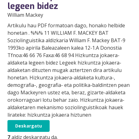
legeen bidez
William Mackey
Artikulu hau PDF formatoan dago, honako helbide
honetan . %%% 11 WILLIAM F. MACKEY BAT
Soziolinguistika aldizkaria William F. Mackey BAT-9
1993ko apirila Baleazaleen kalea 12-1.A Donostia
Tfnoa:46 66 76 Faxa:46 68 94 Hizkuntza jokaera-
aldaketa legeen bidez Legeek hizkuntza jokaera-
aldaketan dituzten mugak aztertzen dira artikulu
honetan. Hizkuntza jokaera-aldaketa kultura-,
demografia-, geografia- eta politika-baldintzen pean
dago Mackeyren ustez eta, beraz, gizarte-aldaketa
orokorragoari lotu behar zaio. Hizkuntza jokaera-
aldaketaren mekanismo soziolinguistikoak hauek
lirateke: hizkuntza jokaera hiztunen
Deskargatu
7
aldiz deskargatu da.