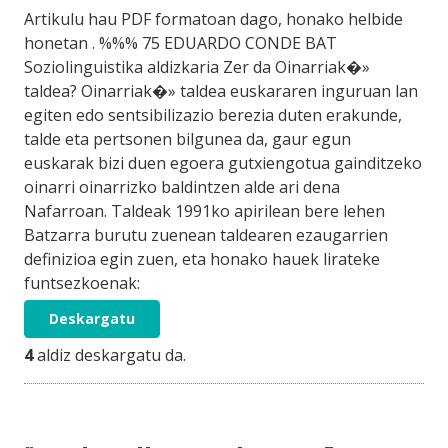
Artikulu hau PDF formatoan dago, honako helbide
honetan . %%% 75 EDUARDO CONDE BAT
Soziolinguistika aldizkaria Zer da Oinarriak�»
taldea? Oinarriak�» taldea euskararen inguruan lan
egiten edo sentsibilizazio berezia duten erakunde,
talde eta pertsonen bilgunea da, gaur egun
euskarak bizi duen egoera gutxiengotua gainditzeko
oinarri oinarrizko baldintzen alde ari dena
Nafarroan. Taldeak 1991ko apirilean bere lehen
Batzarra burutu zuenean taldearen ezaugarrien
definizioa egin zuen, eta honako hauek lirateke
funtsezkoenak:
Deskargatu
4
aldiz deskargatu da.