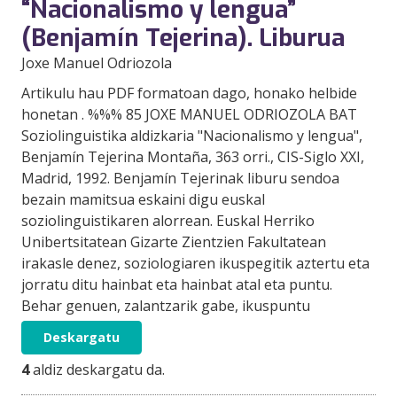
“Nacionalismo y lengua”
(Benjamín Tejerina). Liburua
Joxe Manuel Odriozola
Artikulu hau PDF formatoan dago, honako helbide
honetan . %%% 85 JOXE MANUEL ODRIOZOLA BAT
Soziolinguistika aldizkaria "Nacionalismo y lengua",
Benjamín Tejerina Montaña, 363 orri., CIS-Siglo XXI,
Madrid, 1992. Benjamín Tejerinak liburu sendoa
bezain mamitsua eskaini digu euskal
soziolinguistikaren alorrean. Euskal Herriko
Unibertsitatean Gizarte Zientzien Fakultatean
irakasle denez, soziologiaren ikuspegitik aztertu eta
jorratu ditu hainbat eta hainbat atal eta puntu.
Behar genuen, zalantzarik gabe, ikuspuntu
Deskargatu
4
aldiz deskargatu da.