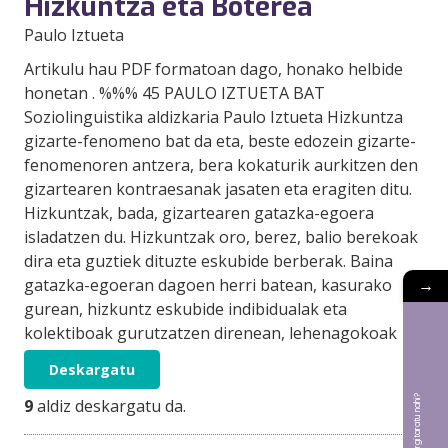
Hizkuntza eta Boterea
Paulo Iztueta
Artikulu hau PDF formatoan dago, honako helbide
honetan . %%% 45 PAULO IZTUETA BAT
Soziolinguistika aldizkaria Paulo Iztueta Hizkuntza
gizarte-fenomeno bat da eta, beste edozein gizarte-
fenomenoren antzera, bera kokaturik aurkitzen den
gizartearen kontraesanak jasaten eta eragiten ditu.
Hizkuntzak, bada, gizartearen gatazka-egoera
isladatzen du. Hizkuntzak oro, berez, balio berekoak
dira eta guztiek dituzte eskubide berberak. Baina
→
gatazka-egoeran dagoen herri batean, kasurako
gurean, hizkuntz eskubide indibidualak eta
kolektiboak gurutzatzen direnean, lehenagokoak
Deskargatu
9
aldiz deskargatu da.