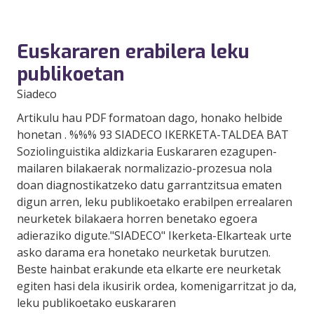
Euskararen erabilera leku
publikoetan
Siadeco
Artikulu hau PDF formatoan dago, honako helbide
honetan . %%% 93 SIADECO IKERKETA-TALDEA BAT
Soziolinguistika aldizkaria Euskararen ezagupen-
mailaren bilakaerak normalizazio-prozesua nola
doan diagnostikatzeko datu garrantzitsua ematen
digun arren, leku publikoetako erabilpen errealaren
neurketek bilakaera horren benetako egoera
adieraziko digute."SIADECO" Ikerketa-Elkarteak urte
asko darama era honetako neurketak burutzen.
Beste hainbat erakunde eta elkarte ere neurketak
egiten hasi dela ikusirik ordea, komenigarritzat jo da,
leku publikoetako euskararen