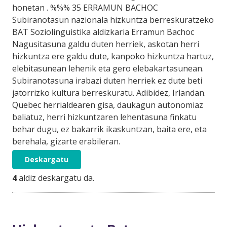
honetan . %%% 35 ERRAMUN BACHOC
Subiranotasun nazionala hizkuntza berreskuratzeko
BAT Soziolinguistika aldizkaria Erramun Bachoc
Nagusitasuna galdu duten herriek, askotan herri
hizkuntza ere galdu dute, kanpoko hizkuntza hartuz,
elebitasunean lehenik eta gero elebakartasunean.
Subiranotasuna irabazi duten herriek ez dute beti
jatorrizko kultura berreskuratu. Adibidez, Irlandan.
Quebec herrialdearen gisa, daukagun autonomiaz
baliatuz, herri hizkuntzaren lehentasuna finkatu
behar dugu, ez bakarrik ikaskuntzan, baita ere, eta
berehala, gizarte erabileran.
Deskargatu
4
aldiz deskargatu da.