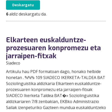
Deskargatu
6
aldiz deskargatu da.
Elkarteen euskalduntze-
prozesuaren konpromezu eta
jarraipen-fitxak
Siadeco
Artikulu hau PDF formatoan dago, honako helbide
honetan . %%% 109 SIADECO IKERKETA-TALDEA BAT
Soziolinguistika aldizkaria Elkarteen euskalduntze-
prozesuaren konpromezu eta jarraipen-fitxak
SIADECO Ikerketa Taldea BAT�» Soziolinguistika
aldizkariaren 7/8 zenbakian, EKBko Administrazio
Sailak izenpeturiko Gazteen mundua euskalduntzeko