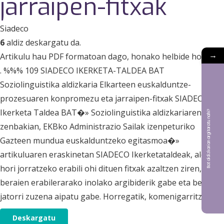
jarraipen-fitxak
Siadeco
6
aldiz deskargatu da.
→
Artikulu hau PDF formatoan dago, honako helbide honetan
. %%% 109 SIADECO IKERKETA-TALDEA BAT
Soziolinguistika aldizkaria Elkarteen euskalduntze-
prozesuaren konpromezu eta jarraipen-fitxak SIADECO
Ikerketa Taldea BAT�» Soziolinguistika aldizkariaren 7/8
Bat aldizkarian argitaratu nahi?
zenbakian, EKBko Administrazio Sailak izenpeturiko
Gazteen mundua euskalduntzeko egitasmoa�»
artikuluaren eraskinetan SIADECO Ikerketataldeak, alor
hori jorratzeko erabili ohi dituen fitxak azaltzen ziren,
beraien erabilerarako inolako argibiderik gabe eta beren
jatorri zuzena aipatu gabe. Horregatik, komenigarritzat jo
Deskargatu