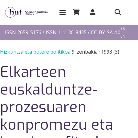
EU
ES
ISSN 2659-5176 / ISSN-L 1130-8435 / CC-BY-SA 4.0
EN
FR
Hizkuntza eta botere politikoa
9. zenbakia
·
1993 (3)
Elkarteen
euskalduntze-
prozesuaren
konpromezu eta