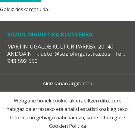
6
aldiz deskargatu da.
SOZIOLINGUISTIKA KLUSTERRA
MARTIN UGALDE KULTUR PARKEA, 20140 –
ANDOAIN · kluster@soziolinguistika.eus · Tel.:
943 592 556
Aldizkarian argitaratu
Lege Oharra
Webgune honek cookie-ak erabiltzen ditu, zure
nabigazioa errazteko eta analisi estatistikoak egiteko.
Harpidetza
Informazio gehiago nahi baduzu, kontsultatu gure
Cookien Politika
Harremana