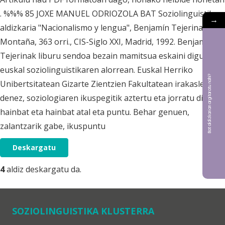
. %%% 85 JOXE MANUEL ODRIOZOLA BAT Soziolinguistika
→
aldizkaria "Nacionalismo y lengua", Benjamín Tejerina
Montaña, 363 orri., CIS-Siglo XXI, Madrid, 1992. Benjamín
Tejerinak liburu sendoa bezain mamitsua eskaini digu
euskal soziolinguistikaren alorrean. Euskal Herriko
Bat aldizkarian argitaratu nahi?
Unibertsitatean Gizarte Zientzien Fakultatean irakasle
denez, soziologiaren ikuspegitik aztertu eta jorratu ditu
hainbat eta hainbat atal eta puntu. Behar genuen,
zalantzarik gabe, ikuspuntu
Deskargatu
4
aldiz deskargatu da.
SOZIOLINGUISTIKA KLUSTERRA