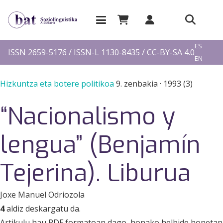
EU
ES
ISSN 2659-5176 / ISSN-L 1130-8435 / CC-BY-SA 4.0
EN
FR
Hizkuntza eta botere politikoa
9. zenbakia
·
1993 (3)
“Nacionalismo y
lengua” (Benjamín
Tejerina). Liburua
Joxe Manuel Odriozola
4
aldiz deskargatu da.
Artikulu hau PDF formatoan dago, honako helbide honetan