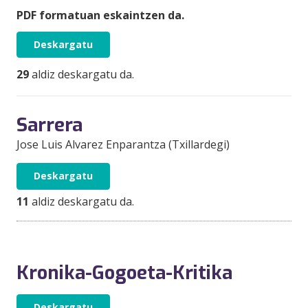
PDF formatuan eskaintzen da.
Deskargatu
29
aldiz deskargatu da.
Sarrera
Jose Luis Alvarez Enparantza (Txillardegi)
Deskargatu
11
aldiz deskargatu da.
Kronika-Gogoeta-Kritika
Deskargatu