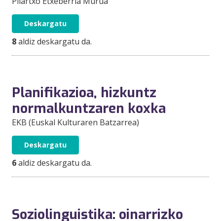
Pilartxo Etxeberria Murua
Deskargatu
8
aldiz deskargatu da.
Planifikazioa, hizkuntz
normalkuntzaren koxka
EKB (Euskal Kulturaren Batzarrea)
Deskargatu
6
aldiz deskargatu da.
Soziolinguistika: oinarrizko