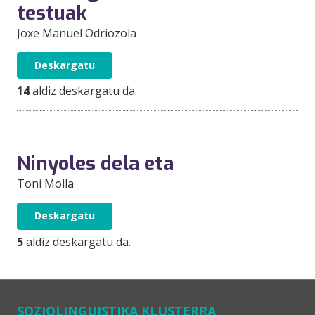
testuak
Joxe Manuel Odriozola
Deskargatu
14
aldiz deskargatu da.
Ninyoles dela eta
Toni Molla
Deskargatu
5
aldiz deskargatu da.
SOZIOLINGUISTIKA KLUSTERRA