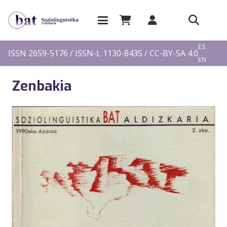
EU
ES
ISSN 2659-5176 / ISSN-L 1130-8435 / CC-BY-SA 4.0
EN
FR
Zenbakia