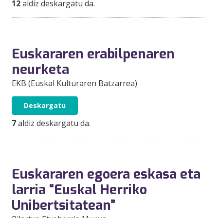
12
aldiz deskargatu da.
Euskararen erabilpenaren
neurketa
EKB (Euskal Kulturaren Batzarrea)
Deskargatu
7
aldiz deskargatu da.
Euskararen egoera eskasa eta
larria “Euskal Herriko
Unibertsitatean”