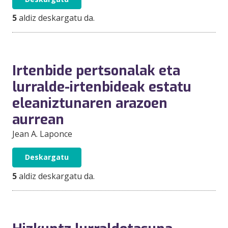
5
aldiz deskargatu da.
Irtenbide pertsonalak eta
lurralde-irtenbideak estatu
eleaniztunaren arazoen
aurrean
Jean A. Laponce
Deskargatu
5
aldiz deskargatu da.