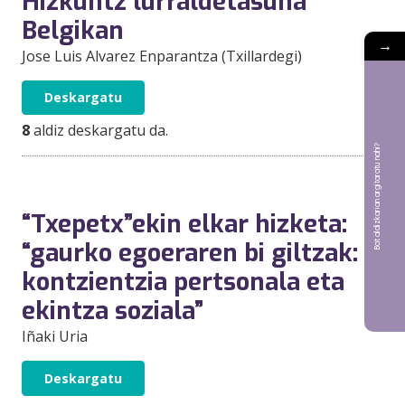
Hizkuntz lurraldetasuna
Belgikan
→
Jose Luis Alvarez Enparantza (Txillardegi)
Deskargatu
8
aldiz deskargatu da.
Bat aldizkarian argitaratu nahi?
“Txepetx”ekin elkar hizketa:
“gaurko egoeraren bi giltzak:
kontzientzia pertsonala eta
ekintza soziala”
Iñaki Uria
Deskargatu