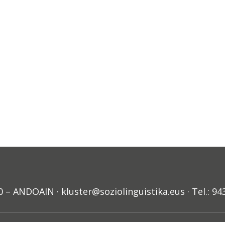
ANDOAIN · kluster@soziolinguistika.eus · Tel.: 94