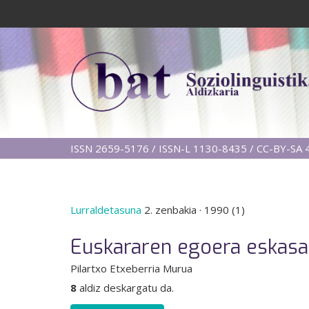
ISSN 2659-5176 / ISSN-L 1130-8435 / CC-BY-SA 4
Lurraldetasuna
2. zenbakia
·
1990 (1)
Euskararen egoera eskasa e
Pilartxo Etxeberria Murua
8
aldiz deskargatu da.