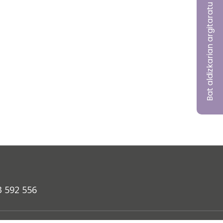
Bat aldizkarian argitaratu nahi?
3 592 556