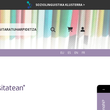
SOZIOLINGUISTIKA KLUSTERRA >
GITARATU
HARPIDETZA
EU
ES
EN
FR
itatean”
→