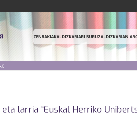
ZENBAKIAK
ALDIZKARIARI BURUZ
ALDIZKARIAN AR
.0
ta larria “Euskal Herriko Uniberts