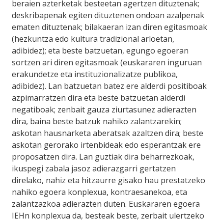
beraien azterketak besteetan agertzen dituztenak;
deskribapenak egiten dituztenen ondoan azalpenak
ematen dituztenak; bilakaeran izan diren egitasmoak
(hezkuntza edo kultura tradizional arloetan,
adibidez); eta beste batzuetan, egungo egoeran
sortzen ari diren egitasmoak (euskararen inguruan
erakundetze eta instituzionalizatze publikoa,
adibidez). Lan batzuetan batez ere alderdi positiboak
azpimarratzen dira eta beste batzuetan alderdi
negatiboak; zenbait gauza ziurtasunez adierazten
dira, baina beste batzuk nahiko zalantzarekin;
askotan hausnarketa aberatsak azaltzen dira; beste
askotan gerorako irtenbideak edo esperantzak ere
proposatzen dira. Lan guztiak dira beharrezkoak,
ikuspegi zabala jasoz adierazgarri gertatzen
direlako, nahiz eta hitzaurre gisako hau prestatzeko
nahiko egoera konplexua, kontraesanekoa, eta
zalantzazkoa adierazten duten. Euskararen egoera
IEHn konplexua da, besteak beste, zerbait ulertzeko