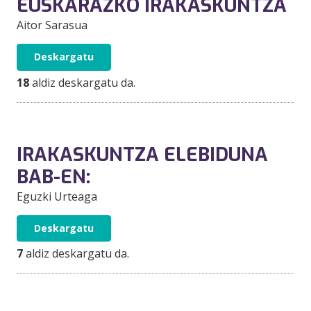
EUSKARAZKO IRAKASKUNTZA
Aitor Sarasua
Deskargatu
18
aldiz deskargatu da.
IRAKASKUNTZA ELEBIDUNA
BAB-EN:
Eguzki Urteaga
Deskargatu
7
aldiz deskargatu da.