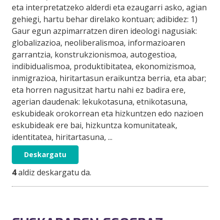
eta interpretatzeko alderdi eta ezaugarri asko, agian
gehiegi, hartu behar direlako kontuan; adibidez: 1)
Gaur egun azpimarratzen diren ideologi nagusiak:
globalizazioa, neoliberalismoa, informazioaren
garrantzia, konstrukzionismoa, autogestioa,
indibidualismoa, produktibitatea, ekonomizismoa,
inmigrazioa, hiritartasun eraikuntza berria, eta abar;
eta horren nagusitzat hartu nahi ez badira ere,
agerian daudenak: lekukotasuna, etnikotasuna,
eskubideak orokorrean eta hizkuntzen edo nazioen
eskubideak ere bai, hizkuntza komunitateak,
identitatea, hiritartasuna, ...
Deskargatu
4
aldiz deskargatu da.