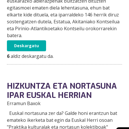
euskarazko adierazpenak bultzatzen dituzten
egitasmoei ematen diela lehentasuna, ehun bat
elkarte kide dituela, eta iparraldeko 146 herrik diruz
sostengatzen dutela, Estatua, Akitaniako Kontseilua
eta Pirinio-Atlantikoetako Kontseilu orokorrarekin
batera.
Deskargatu
6
aldiz deskargatu da.
HIZKUNTZA ETA NORTASUNA
IPAR EUSKAL HERRIAN
Erramun Baxok
Euskal nortasuna zer da? Galde honi erantzun bat
emateko ikerketa bat egin da Euskal Herri osoan
"Praktika kulturalak eta nortasun kolektiboak"