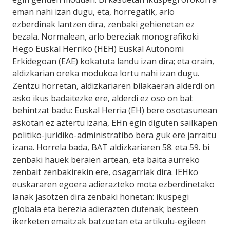
eman nahi izan dugu, eta, horregatik, arlo
ezberdinak lantzen dira, zenbaki gehienetan ez
bezala. Normalean, arlo bereziak monografikoki
Hego Euskal Herriko (HEH) Euskal Autonomi
Erkidegoan (EAE) kokatuta landu izan dira; eta orain,
aldizkarian oreka modukoa lortu nahi izan dugu.
Zentzu horretan, aldizkariaren bilakaeran alderdi on
asko ikus badaitezke ere, alderdi ez oso on bat
behintzat badu: Euskal Herria (EH) bere osotasunean
askotan ez aztertu izana, EHn egin diguten sailkapen
politiko-juridiko-administratibo bera guk ere jarraitu
izana. Horrela bada, BAT aldizkariaren 58. eta 59. bi
zenbaki hauek beraien artean, eta baita aurreko
zenbait zenbakirekin ere, osagarriak dira. IEHko
euskararen egoera adierazteko mota ezberdinetako
lanak jasotzen dira zenbaki honetan: ikuspegi
globala eta berezia adierazten dutenak; besteen
ikerketen emaitzak batzuetan eta artikulu-egileen