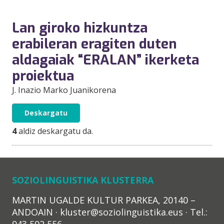
Lan giroko hizkuntza
erabileran eragiten duten
aldagaiak “ERALAN” ikerketa
proiektua
J. Inazio Marko Juanikorena
Deskargatu
4
aldiz deskargatu da.
SOZIOLINGUISTIKA KLUSTERRA
MARTIN UGALDE KULTUR PARKEA, 20140 –
ANDOAIN · kluster@soziolinguistika.eus · Tel.:
943 592 556