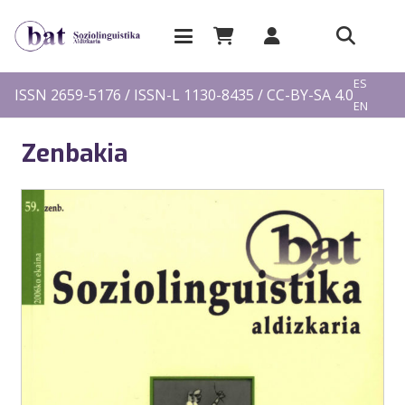
EU
ES
ISSN 2659-5176 / ISSN-L 1130-8435 / CC-BY-SA 4.0
EN
FR
Zenbakia