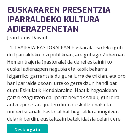
EUSKARAREN PRESENTZIA
IPARRALDEKO KULTURA
ADIERAZPENETAN
Jean Louis Davant
1. TRAJERIA-PASTORALEAN Euskarak oso leku guti
du Iparraldeko bizi publikoan, are gutiago Zuberoan.
Hemen trajeria (pastorala) da denei eskainiriko
euskal adierazpen nagusia eta kasik bakarra.
Izigarriko garrantzia du gure lurralde txikian, eta oro
har Iparralde osoan: urteko gertakizun handi bat
dugu Eskiulatik Hendaiaraino. Haatik hegoaldean
gaizki ezagutzen da. Iparraldekoak salbu, guti dira
antzezpenetara joaten diren euskaltzainak eta
unibertsitariak. Pastoral bat hegoaldera mugitzen
delarik berdin, euskaltzain batek idatzia delarik ere.
Deskargatu