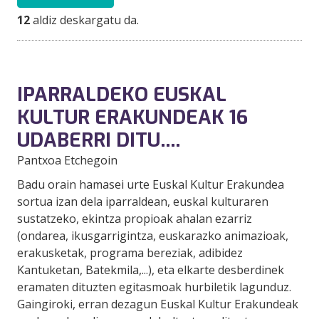
12
aldiz deskargatu da.
IPARRALDEKO EUSKAL
KULTUR ERAKUNDEAK 16
UDABERRI DITU….
Pantxoa Etchegoin
Badu orain hamasei urte Euskal Kultur Erakundea
sortua izan dela iparraldean, euskal kulturaren
sustatzeko, ekintza propioak ahalan ezarriz
(ondarea, ikusgarrigintza, euskarazko animazioak,
erakusketak, programa bereziak, adibidez
Kantuketan, Batekmila,...), eta elkarte desberdinek
eramaten dituzten egitasmoak hurbiletik lagunduz.
Gaingiroki, erran dezagun Euskal Kultur Erakundeak