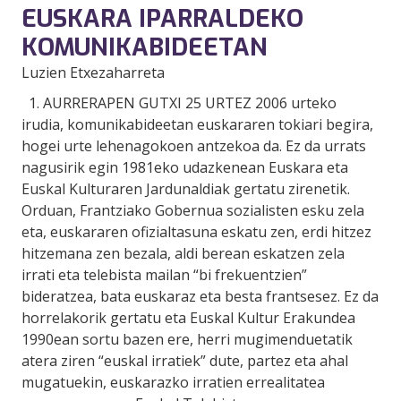
EUSKARA IPARRALDEKO
KOMUNIKABIDEETAN
Luzien Etxezaharreta
1. AURRERAPEN GUTXI 25 URTEZ 2006 urteko
irudia, komunikabideetan euskararen tokiari begira,
hogei urte lehenagokoen antzekoa da. Ez da urrats
nagusirik egin 1981eko udazkenean Euskara eta
Euskal Kulturaren Jardunaldiak gertatu zirenetik.
Orduan, Frantziako Gobernua sozialisten esku zela
eta, euskararen ofizialtasuna eskatu zen, erdi hitzez
hitzemana zen bezala, aldi berean eskatzen zela
irrati eta telebista mailan “bi frekuentzien”
bideratzea, bata euskaraz eta besta frantsesez. Ez da
horrelakorik gertatu eta Euskal Kultur Erakundea
1990ean sortu bazen ere, herri mugimenduetatik
atera ziren “euskal irratiek” dute, partez eta ahal
mugatuekin, euskarazko irratien errealitatea