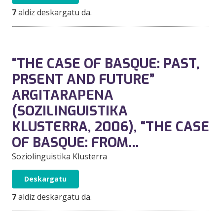
7
aldiz deskargatu da.
“THE CASE OF BASQUE: PAST,
PRSENT AND FUTURE”
ARGITARAPENA
(SOZILINGUISTIKA
KLUSTERRA, 2006), “THE CASE
OF BASQUE: FROM…
Soziolinguistika Klusterra
Deskargatu
7
aldiz deskargatu da.