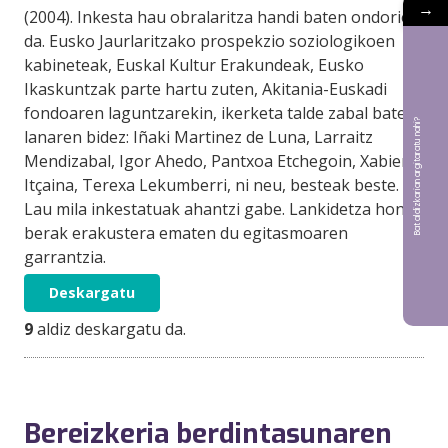
→
(2004). Inkesta hau obralaritza handi baten ondorioa
da. Eusko Jaurlaritzako prospekzio soziologikoen
kabineteak, Euskal Kultur Erakundeak, Eusko
Ikaskuntzak parte hartu zuten, Akitania-Euskadi
fondoaren laguntzarekin, ikerketa talde zabal baten
Bat aldizkarian argitaratu nahi?
lanaren bidez: Iñaki Martinez de Luna, Larraitz
Mendizabal, Igor Ahedo, Pantxoa Etchegoin, Xabier
Itçaina, Terexa Lekumberri, ni neu, besteak beste.
Lau mila inkestatuak ahantzi gabe. Lankidetza honek
berak erakustera ematen du egitasmoaren
garrantzia.
Deskargatu
9
aldiz deskargatu da.
Bereizkeria berdintasunaren