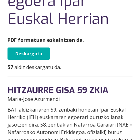
egoera Ipar
Euskal Herrian
PDF formatuan eskaintzen da.
Deskargatu
57
aldiz deskargatu da.
HITZAURRE GISA 59 ZKIA
Maria-Jose Azurmendi
BAT aldizkariaren 59. zenbaki honetan Ipar Euskal
Herriko (IEH) euskararen egoerari buruzko lanak
jasotzen dira, 58. zenbakian Nafarroa Garaiari (NAE =
Nafarroako Autonomi Erkidegoa, ofizialki) buruz
egin genuen moduan. Bi kasuetan ikuspegi orokorra