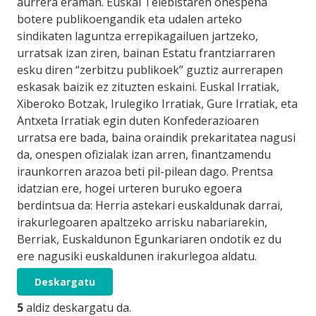
aurrera eraman. Euskal Telebistaren onespena
botere publikoengandik eta udalen arteko
sindikaten laguntza errepikagailuen jartzeko,
urratsak izan ziren, bainan Estatu frantziarraren
esku diren “zerbitzu publikoek” guztiz aurrerapen
eskasak baizik ez zituzten eskaini. Euskal Irratiak,
Xiberoko Botzak, Irulegiko Irratiak, Gure Irratiak, eta
Antxeta Irratiak egin duten Konfederazioaren
urratsa ere bada, baina oraindik prekaritatea nagusi
da, onespen ofizialak izan arren, finantzamendu
iraunkorren arazoa beti pil-pilean dago. Prentsa
idatzian ere, hogei urteren buruko egoera
berdintsua da: Herria astekari euskaldunak darrai,
irakurlegoaren apaltzeko arrisku nabariarekin,
Berriak, Euskaldunon Egunkariaren ondotik ez du
ere nagusiki euskaldunen irakurlegoa aldatu.
Deskargatu
5
aldiz deskargatu da.