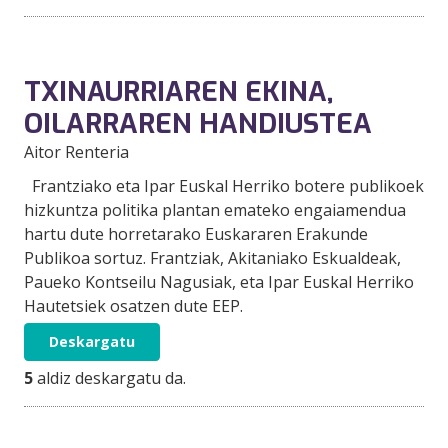
TXINAURRIAREN EKINA,
OILARRAREN HANDIUSTEA
Aitor Renteria
Frantziako eta Ipar Euskal Herriko botere publikoek
hizkuntza politika plantan emateko engaiamendua
hartu dute horretarako Euskararen Erakunde
Publikoa sortuz. Frantziak, Akitaniako Eskualdeak,
Paueko Kontseilu Nagusiak, eta Ipar Euskal Herriko
Hautetsiek osatzen dute EEP.
Deskargatu
5
aldiz deskargatu da.