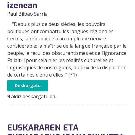
izenean
Paul Bilbao Sarria
“Depuis plus de deux siècles, les pouvoirs
politiques ont combattu les langues régionales.
Certes, la république a accompli une oeuvre
consideráble: la maîtrise de la langue française par le
peuple, le recul des obscurantismes et de l’ignorance.
Fallait-il pour cela nier les réalités culturelles et
linguistiques de nos régions, au prix de la disparition
de certaines d’entre elles .” (*1)
Deskargatu
9
aldiz deskargatu da.
EUSKARAREN ETA