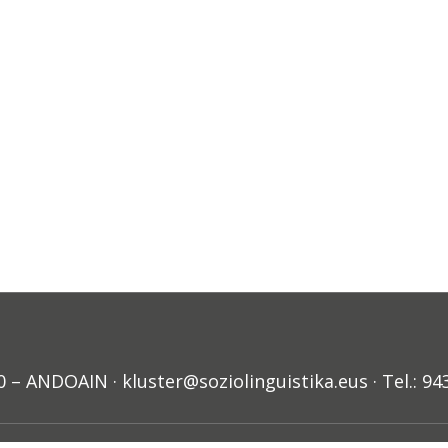
ANDOAIN · kluster@soziolinguistika.eus · Tel.: 94