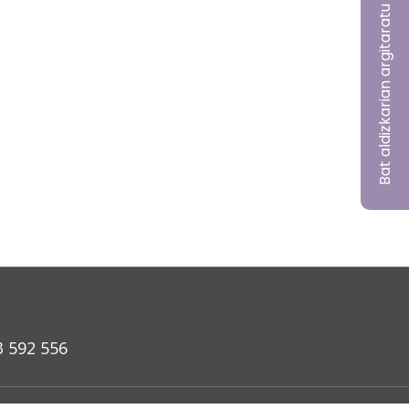
Bat aldizkarian argitaratu nahi?
3 592 556