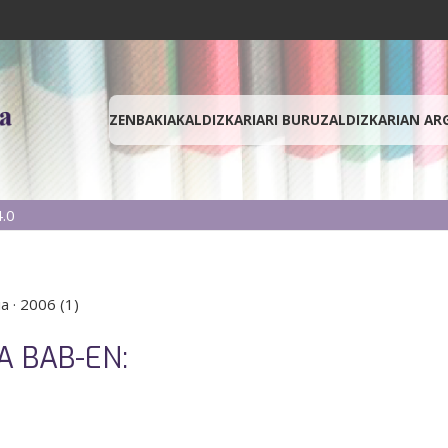
ZENBAKIAK
ALDIZKARIARI BURUZ
ALDIZKARIAN AR
.0
ia
·
2006 (1)
A BAB-EN: