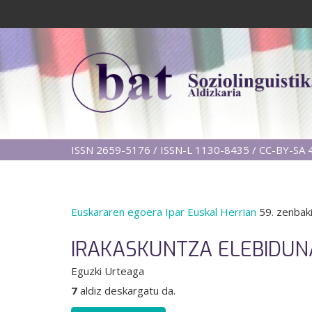
ISSN 2659-5176 / ISSN-L 1130-8435 / CC-BY-SA 4
Euskararen egoera Ipar Euskal Herrian
59. zenbak
IRAKASKUNTZA ELEBIDUN
Eguzki Urteaga
7
aldiz deskargatu da.