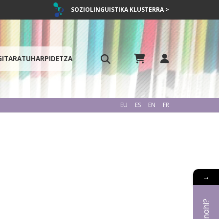
SOZIOLINGUISTIKA KLUSTERRA >
GITARATU
HARPIDETZA
EU
ES
EN
FR
→