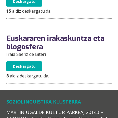
Deskargatu
15
aldiz deskargatu da.
Euskararen irakaskuntza eta
blogosfera
Iraia Saenz de Biteri
Deskargatu
8
aldiz deskargatu da.
SOZIOLINGUISTIKA KLUSTERRA
MARTIN UGALDE KULTUR PARKEA, 20140 –