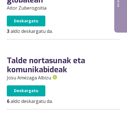
Aitor Zuberogoitia
Deskargatu
3
aldiz deskargatu da.
Talde nortasunak eta
komunikabideak
Josu Amezaga Albizu
Deskargatu
6
aldiz deskargatu da.