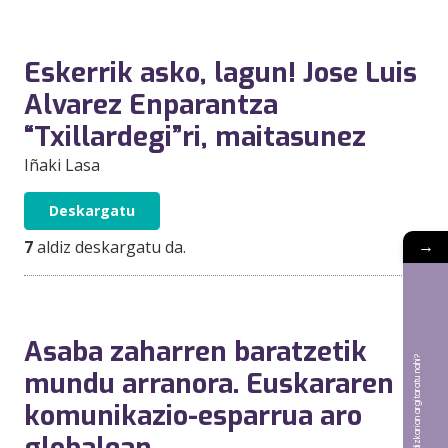
Eskerrik asko, lagun! Jose Luis
Alvarez Enparantza
“Txillardegi”ri, maitasunez
Iñaki Lasa
Deskargatu
→
7
aldiz deskargatu da.
Asaba zaharren baratzetik
Bat aldizkarian argitaratu nahi?
mundu arranora. Euskararen
komunikazio-esparrua aro
globalean