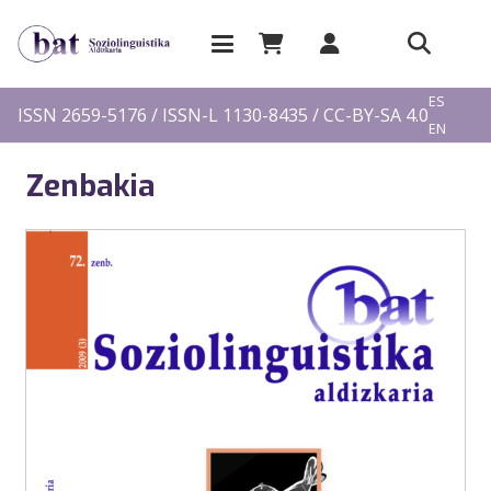
EU
ES
ISSN 2659-5176 / ISSN-L 1130-8435 / CC-BY-SA 4.0
EN
FR
Zenbakia