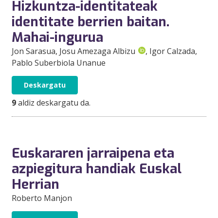
Hizkuntza-identitateak
identitate berrien baitan.
Mahai-ingurua
Jon Sarasua
, Josu Amezaga Albizu
, Igor Calzada
,
Pablo Suberbiola Unanue
Deskargatu
9
aldiz deskargatu da.
Euskararen jarraipena eta
azpiegitura handiak Euskal
Herrian
Roberto Manjon