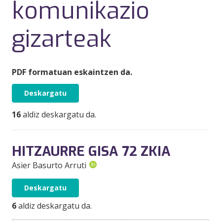
komunikazio
gizarteak
PDF formatuan eskaintzen da.
Deskargatu
16
aldiz deskargatu da.
HITZAURRE GISA 72 ZKIA
Asier Basurto Arruti
Deskargatu
6
aldiz deskargatu da.