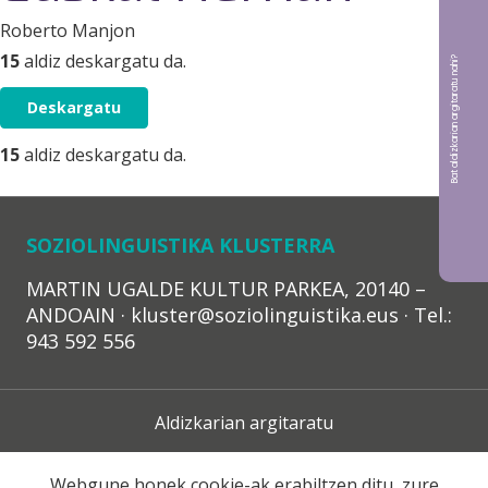
Roberto Manjon
15
aldiz deskargatu da.
Bat aldizkarian argitaratu nahi?
Deskargatu
15
aldiz deskargatu da.
SOZIOLINGUISTIKA KLUSTERRA
MARTIN UGALDE KULTUR PARKEA, 20140 –
ANDOAIN · kluster@soziolinguistika.eus · Tel.:
943 592 556
Aldizkarian argitaratu
Lege Oharra
Webgune honek cookie-ak erabiltzen ditu, zure