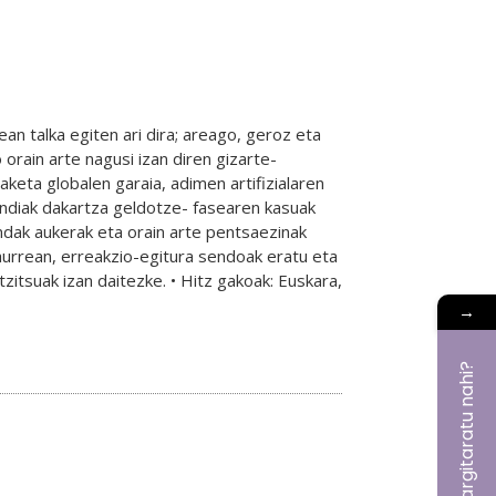
an talka egiten ari dira; areago, geroz eta
rain arte nagusi izan diren gizarte-
keta globalen garaia, adimen artifizialaren
andiak dakartza geldotze- fasearen kasuak
tandak aukerak eta orain arte pentsaezinak
aurrean, erreakzio-egitura sendoak eratu eta
zitsuak izan daitezke. • Hitz gakoak: Euskara,
→
Bat aldizkarian argitaratu nahi?