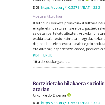
DOI:
https://doi.org/10.55714/BAT-133.3
Aipatu artikulu hau
Itzulinguru ikerketa proiektuak itzultzaile ne
eragilerekin osatu zen sare bat, guztiek esk
saioetan partekatu zituzten. Artikulu honeta
eraldaketak, testu-zainketa integrala, hizkunt
dispositibo tekno-estrukturalak egoki artikul
eta aukerak, esperientzia-sarea, jarduera-si
PDF
EPUB
10
aldiz deskargatu da.
Bortzirietako bilakaera soziol
atarian
Urko Ikardo Enparan
DOI:
https://doi.org/10.55714/BAT-133.4