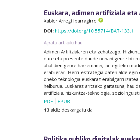
Euskara, adimen artifiziala eta
Xabier Arregi Iparragirre
DOI:
https://doi.org/10.55714/BAT-133.1
Aipatu artikulu hau
Adimen Artifizialaren eta zehatzago, Hizkuntz
dute eta presente daude nonahi geure bizimod
ahal dien geure harremanei, lan egiteko modu
erabilerari. Herri-estrategia baten alde egin 
oneko teknologia euskaraz erabilgarri izatea 
helburua. Euskaraz aritzeko gaitasuna, hau da
artifiziala, hizkuntza-teknologia, soziolinguisti
PDF
EPUB
13
aldiz deskargatu da.
Politika publiko digitalak euska