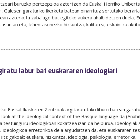
otzeari buruzko pertzepzioa aztertzen da Euskal Herriko Uniberts
on, Galesen garaturiko ikerketa batean oinarrituz sortutako berari
nean azterketa zabalago bat egiteko aukera ahalbidetzen duela, E
sasun arreta, lehentasunezko hizkuntza, kalitatea, eskaintza aktibo
giratu labur bat euskararen ideologiari
eko Euskal Ikasketen Zentroak argitaratutako liburu batean garatut
ief look at the ideological context of the Basque language da (Anab
ia testuinguru ideologikoan kokatzea izan da helburua. Ideologiak
u ideologikoa erretorikoa dela argudiatzen da, eta euskararen te
Hitz gakoak: euskara, hizkuntza, ideologia, psikologia, erretorika.