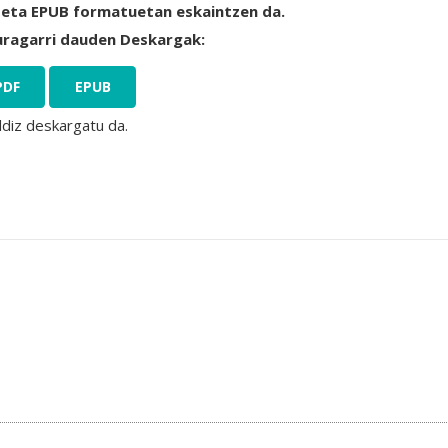
 eta EPUB formatuetan eskaintzen da.
uragarri dauden Deskargak:
PDF
EPUB
ldiz deskargatu da.