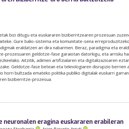
etak bizi ditugu eta euskararen biziberritzearen prozesuan zuzene
aiteke. Gure balio-sistema eta komunitate-sena erreproduzitzeko o
radigmak eraldatzen ari dira nabarmen. Beraz, paradigma eta eralda
tze-prozesuaren geldotze-fase garaiotan datorkigu, eta arrisku h
ezkeelako. Aitzitik, adimen artifizialaren eta digitalizazioaren ez
tzake. Geldotze-fase betean eta teknologiaren disrupzio berrien 
 horri bultzada emateko politika publiko digitalak euskarri garrant
aren biziberritze-prozesua.
ile neuronalen eragina euskararen erabileran
mezaga Etxebarria
, Asier Basurto Arruti