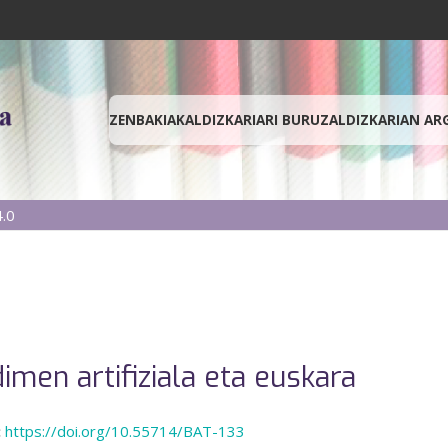
ZENBAKIAK
ALDIZKARIARI BURUZ
ALDIZKARIAN AR
.0
imen artifiziala eta euskara
:
https://doi.org/10.55714/BAT-133