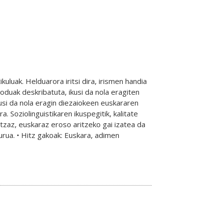
luak. Helduarora iritsi dira, irismen handia
duak deskribatuta, ikusi da nola eragiten
usi da nola eragin diezaiokeen euskararen
. Soziolinguistikaren ikuspegitik, kalitate
ntzaz, euskaraz eroso aritzeko gai izatea da
urua. • Hitz gakoak: Euskara, adimen