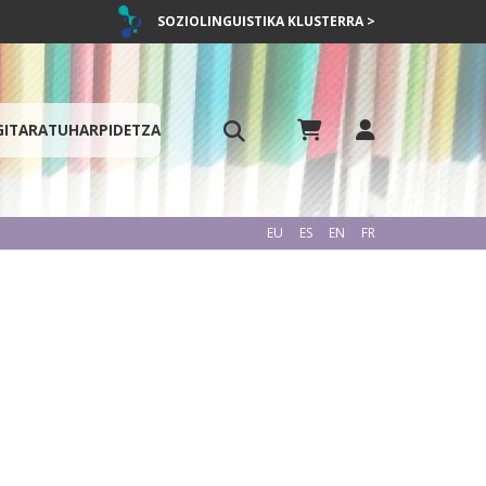
SOZIOLINGUISTIKA KLUSTERRA >
GITARATU
HARPIDETZA
EU
ES
EN
FR