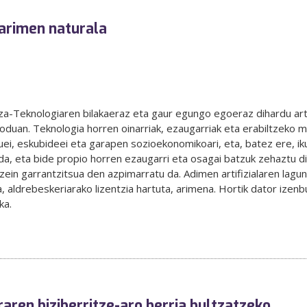
 arimen naturala
a-Teknologiaren bilakaeraz eta gaur egungo egoeraz dihardu artiku
uan. Teknologia horren oinarriak, ezaugarriak eta erabiltzeko mo
ei, eskubideei eta garapen sozioekonomikoari, eta, batez ere, ik
da, eta bide propio horren ezaugarri eta osagai batzuk zehaztu dira
zein garrantzitsua den azpimarratu da. Adimen artifizialaren lagu
, aldrebeskeriarako lizentzia hartuta, arimena. Hortik dator izenb
ka.
raren biziberritze-aro berria bultzatzeko