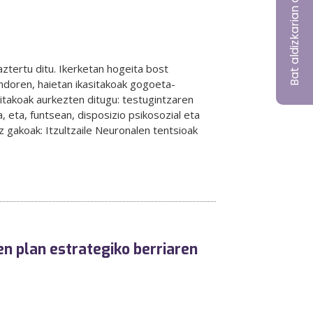
 aztertu ditu. Ikerketan hogeita bost
ondoren, haietan ikasitakoak gogoeta-
itakoak aurkezten ditugu: testugintzaren
a, eta, funtsean, disposizio psikosozial eta
z gakoak: Itzultzaile Neuronalen tentsioak
en plan estrategiko berriaren