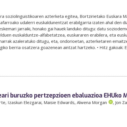
era soziolinguistikoaren azterketa egitea, Bortzirietako Euskara 
Nafarroako udalerri euskaldunentzat erabilgarria izaten ahal den
skemari jarraiki, honako gai hauek landuko ditugu: datu soziodem
lduen euskalduntze-alfabetatzea, euskararen erabilera, eta euska
harrak azaleratuko ditugu, eta, ondorioetan, azterketaren emaitz
iko berria osatzera goazenean aintzat hartzeko. • Hitz gakoak: Ego
eari buruzko pertzepzioen ebaluazioa EHUko 
rte
, Izaskun Elezgarai
, Maisie Edwards
, Alwena Morgan
, Jon Z