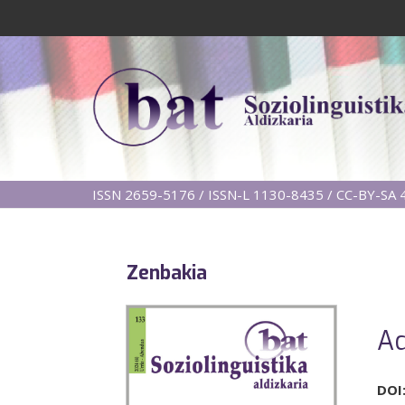
ISSN 2659-5176 / ISSN-L 1130-8435 / CC-BY-SA 4
Zenbakia
Ad
DOI