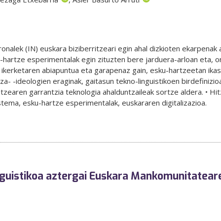
uronalek (IN) euskara biziberritzeari egin ahal dizkioten ekarpenak
u-hartze esperimentalak egin zituzten bere jarduera-arloan eta, 
n ikerketaren abiapuntua eta garapenaz gain, esku-hartzeetan ikas
za- -ideologien eraginak, gaitasun tekno-linguistikoen birdefinizio
atzearen garrantzia teknologia ahalduntzaileak sortze aldera. • Hit
stema, esku-hartze esperimentalak, euskararen digitalizazioa.
inguistikoa aztergai Euskara Mankomunitatear