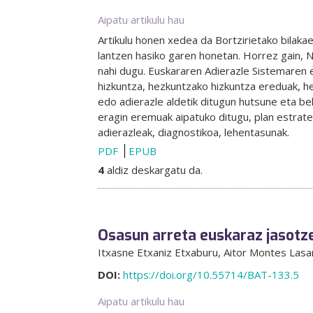
Aipatu artikulu hau
Artikulu honen xedea da Bortzirietako bilaka
lantzen hasiko garen honetan. Horrez gain, 
nahi dugu. Euskararen Adierazle Sistemaren e
hizkuntza, hezkuntzako hizkuntza ereduak, he
edo adierazle aldetik ditugun hutsune eta be
eragin eremuak aipatuko ditugu, plan estrateg
adierazleak, diagnostikoa, lehentasunak.
PDF
EPUB
4
aldiz deskargatu da.
Osasun arreta euskaraz jasotz
Itxasne Etxaniz Etxaburu
, Aitor Montes Lasa
DOI:
https://doi.org/10.55714/BAT-133.5
Aipatu artikulu hau