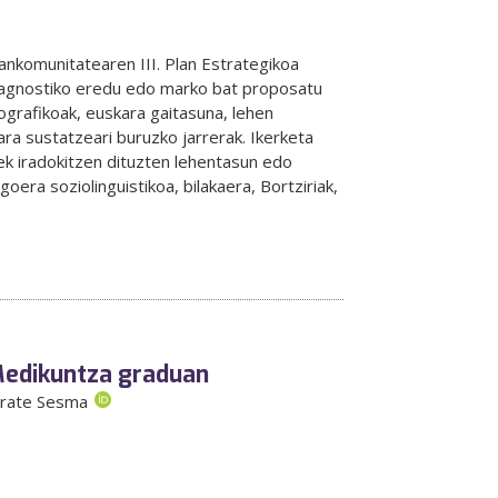
Mankomunitatearen III. Plan Estrategikoa
 diagnostiko eredu edo marko bat proposatu
ografikoak, euskara gaitasuna, lehen
ra sustatzeari buruzko jarrerak. Ikerketa
ek iradokitzen dituzten lehentasun edo
era soziolinguistikoa, bilakaera, Bortziriak,
Medikuntza graduan
arate Sesma