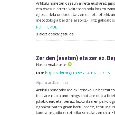
Artikulu honetan osasun arreta euskaraz jas
eta osasun arreta kalitateari nola lotzen zai
egokia dela ondorioztatzen da, eta etorkizu
metodologia berdina erabiliz.• Hitz gakoak: o
PDF
EPUB
3
aldiz deskargatu da.
Zer den (esaten) eta zer ez. Be
Naroa Anabitarte
DOI:
https://doi.org/10.55714/BAT-133.6
Aipatu artikulu hau
Artikulu honetako ideiak Renoko Unibertsitat
that are (said) and things that are not: a br
jokabideak eta, beraz, hizkuntzaren psikolog
egonkor baten gisan hartu ordez, testuingur
kontra-argudio erretoriko seinalatzen dira. • 