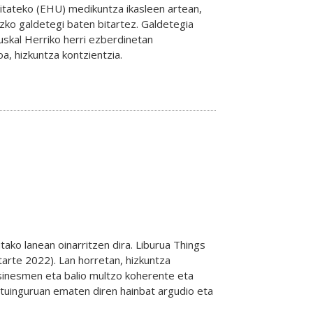
itateko (EHU) medikuntza ikasleen artean,
azko galdetegi baten bitartez. Galdetegia
uskal Herriko herri ezberdinetan
a, hizkuntza kontzientzia.
ako lanean oinarritzen dira. Liburua Things
itarte 2022). Lan horretan, hizkuntza
 sinesmen eta balio multzo koherente eta
stuinguruan ematen diren hainbat argudio eta