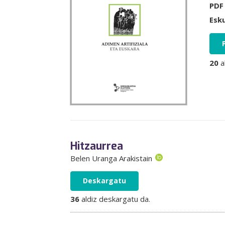
PDF
Esk
20
a
Hitzaurrea
Belen Uranga Arakistain
Deskargatu
36
aldiz deskargatu da.