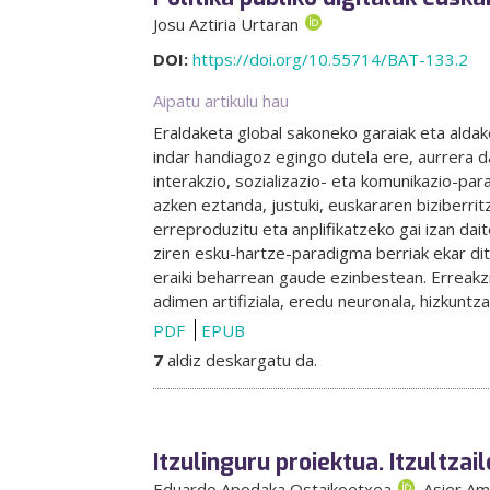
Josu Aztiria Urtaran
DOI:
https://doi.org/10.55714/BAT-133.2
Aipatu artikulu hau
Eraldaketa global sakoneko garaiak eta aldak
indar handiagoz egingo dutela ere, aurrera d
interakzio, sozializazio- eta komunikazio-pa
azken eztanda, justuki, euskararen biziberri
erreproduzitu eta anplifikatzeko gai izan dait
ziren esku-hartze-paradigma berriak ekar di
eraiki beharrean gaude ezinbestean. Erreakzio
adimen artifiziala, eredu neuronala, hizkuntz
PDF
EPUB
7
aldiz deskargatu da.
Itzulinguru proiektua. Itzultza
Eduardo Apodaka Ostaikoetxea
, Asier A