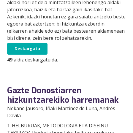
aldaki hori ez dela mintzatzaileen lehenengo aldaki
jatorrizkoa, baizik eta hartaz gain ikasitako bat.
Azkenik, idazki honetan ez gara saiatu antzeko beste
egoera bat aztertzen: bi hizkuntza ezberdin
(elkarren ahaide edo ez) bata bestearen aldamenean
bizi direna, zein bere rol zehatzarekin.
Deskargatu
49
aldiz deskargatu da.
Gazte Donostiarren
hizkuntzarekiko harremanak
Nekane Jausoro
, Iñaki Martinez de Luna
, Andrés
Dávila
1. HELBURUAK, METODOLOGIA ETA DISEINU
TEKNIKOA Ikerketa honetako helburu orokorra