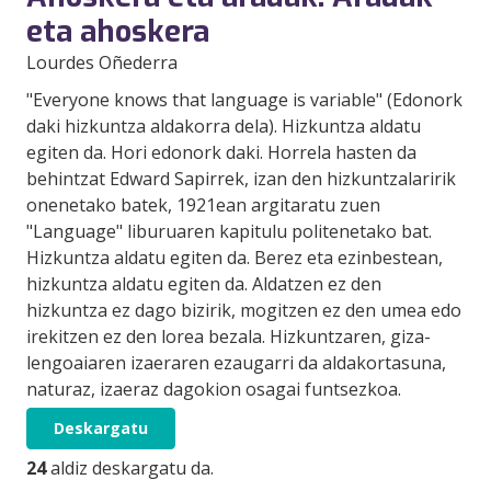
eta ahoskera
Lourdes Oñederra
"Everyone knows that language is variable" (Edonork
daki hizkuntza aldakorra dela). Hizkuntza aldatu
egiten da. Hori edonork daki. Horrela hasten da
behintzat Edward Sapirrek, izan den hizkuntzalaririk
onenetako batek, 1921ean argitaratu zuen
"Language" liburuaren kapitulu politenetako bat.
Hizkuntza aldatu egiten da. Berez eta ezinbestean,
hizkuntza aldatu egiten da. Aldatzen ez den
hizkuntza ez dago bizirik, mogitzen ez den umea edo
irekitzen ez den lorea bezala. Hizkuntzaren, giza-
lengoaiaren izaeraren ezaugarri da aldakor­tasuna,
naturaz, izaeraz dagokion osagai funtsezkoa.
Deskargatu
24
aldiz deskargatu da.