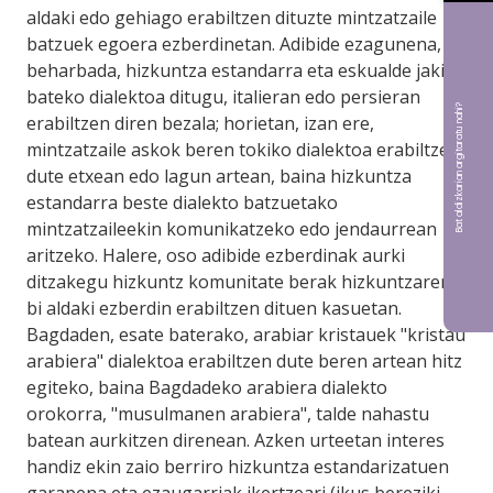
aldaki edo gehiago erabiltzen dituzte mintzatzaile
batzuek egoera ezberdinetan. Adibide ezagunena,
beharbada, hizkuntza estandarra eta eskualde jakin
bateko dialektoa ditugu, italieran edo persieran
Bat aldizkarian argitaratu nahi?
erabiltzen diren bezala; horietan, izan ere,
mintzatzaile askok beren tokiko dialektoa erabiltzen
dute etxean edo lagun artean, baina hizkuntza
estandarra beste dialekto batzuetako
mintzatzaileekin komunikatzeko edo jendaurrean
aritzeko. Halere, oso adibide ezberdinak aurki
ditzakegu hizkuntz komunitate berak hizkuntzaren
bi aldaki ezberdin erabiltzen dituen kasuetan.
Bagdaden, esate baterako, arabiar kristauek "kristau
arabiera" dialektoa erabiltzen dute beren artean hitz
egiteko, baina Bagdadeko arabiera dialekto
orokorra, "musulmanen arabiera", talde nahastu
batean aurkitzen direnean. Azken urteetan interes
handiz ekin zaio berriro hizkuntza estandarizatuen