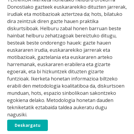
Donostiako gazteek euskararekiko dituzten jarrerak,
irudiak eta motibazioak aztertzea da; hots, bilatuko
dira zeintzuk diren gazte hauen praktika
diskurtsiboak. Helburu zabal honen barruan beste
hainbat helburu zehatzagoak bereiztuko ditugu,
besteak beste ondorengo hauek: gazte hauen
euskararen irudia, euskararekiko jarrerak eta
motibazioak, gaztelania eta euskararen arteko
harremanak, euskararen erabilera eta gizarte
egoerak, eta bi hizkuntzek dituzten gizarte
funtzioak. Ikerketa honetan informazioa biltzeko
erabili den metodologia koali­tati­boa da, diskurtsoen
munduan, hots, espazio sinbolikoan sakontzeko
egokiena delako. Metodologia honetan dauden
tekniketatik eztabaida taldea aukera­tu dugu
nagusiki.
Deskargatu