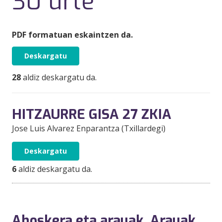
30 urte
PDF formatuan eskaintzen da.
Deskargatu
28
aldiz deskargatu da.
HITZAURRE GISA 27 ZKIA
Jose Luis Alvarez Enparantza (Txillardegi)
Deskargatu
6
aldiz deskargatu da.
Ahoskera eta arauak. Arauak