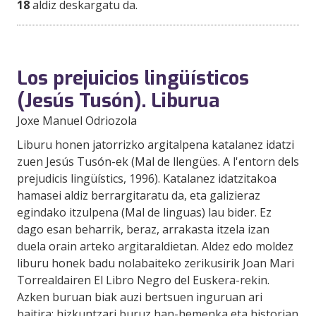
18
aldiz deskargatu da.
Los prejuicios lingüísticos
(Jesús Tusón). Liburua
Joxe Manuel Odriozola
Liburu honen jatorrizko argitalpena katalanez idatzi
zuen Jesús Tusón-ek (Mal de llengües. A l'entorn dels
prejudicis lingüístics, 1996). Katalanez idatzitakoa
hamasei aldiz berrargitaratu da, eta galizieraz
egindako itzulpena (Mal de linguas) lau bider. Ez
dago esan beharrik, beraz, arrakasta itzela izan
duela orain arteko argitaraldietan. Aldez edo moldez
liburu honek badu nolabaiteko zerikusirik Joan Mari
Torrealdairen El Libro Negro del Euskera-rekin.
Azken buruan biak auzi bertsuen inguruan ari
baitira: hizkuntzari buruz han-hemenka eta historian