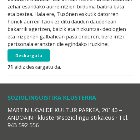
zehar esandako aurreiritzien bilduma baitira bata
eta bestea. Hala ere, Tusónen eskutik datorren
honek aurreiritziok ez ditu dauden daudenean
bakarrik agertzen, baizik eta hizkuntza-ideologien
eta irizpenen galbahean pasa ondoren, bere iritzi
pertsonala eransten die egindako iruzkinei.
Deskargatu
71
aldiz deskargatu da.
SOZIOLINGUISTIKA KLUSTERRA
MARTIN UGALDE KULTUR PARKEA, 20140 –
ANDOAIN · kluster@soziolinguistika.eus · Tel.:
943 592 556