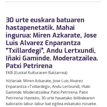
30 urte euskara batuaren
hastapenetatik. Mahai
ingurua: Miren Azkarate, Jose
Luis Alvarez Enparantza
“Txillardegi”, Andu Lertxundi,
Iñaki Gaminde. Moderatzailea.
Patxi Petrirena
EKB (Euskal Kulturaren Batzarrea)
Hizlariak: Miren Azkarate, Jose Luis Alvarez
Enparantza «Txillardegi», Andu Lertxundi, Iñaki
Gaminde. Moderatzailea: Patxi Petrirena. Patxi
Petrirena: Hasteko, 30 urte hauetako ibilbidearen
balorazio labur-labur bat egitea eskatuko nizueke.