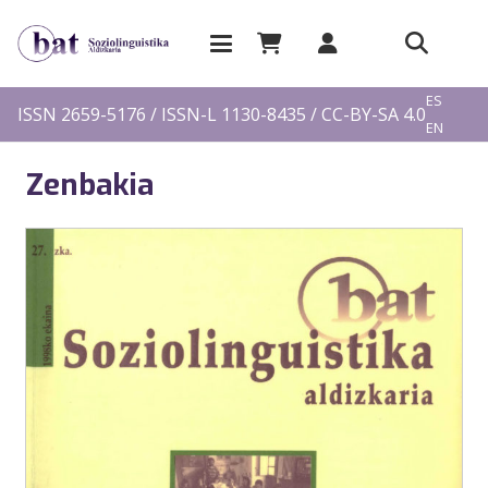
EU
ES
ISSN 2659-5176 / ISSN-L 1130-8435 / CC-BY-SA 4.0
EN
FR
Zenbakia