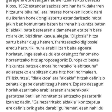
garapena eta ezaugarriak ikertzeari (ikus bereziki
Kloss, 1952; estandarizazioaz oro har hark dakarren
hitzaurre bikaina), eta interes horrexen ildotik nahi
du ikerlan honek ongi aztertu estandarizazio mota
jakin bat: komunitate baten barrena hizkuntza baten
bi aldaki, bata bestearen aldamenean eta zein bere
rolarekin, bizi diren kasua, alegia. "Diglosia" hitza
sartu behar dugu hemen, frantsesezko diglossie
eredu harturik, hura erabili izan baita egoera
horietan, ingelesak ez du eta oraingoz fenomeno
horrentzako hitz aproposagorik; Europako beste
hizkuntza batzuek mota horretako "elebitasuna"
adierazteko erabiltzen dute hitz hori normalean.
("Hizkuntza", "dialektoa" eta "aldakia" hitzak definizio
zehatzik gabe darabiltzagu hemen. Espero dezagun
horiek ezarritako erabileraren araberakoak
gertatzea beti, lan honetan zalantzazko pasarterik
izan ez dadin. "Gainezarritako aldakia" kontzeptua
ere definiziorik gabe darabilgu hemen; esan nahi du