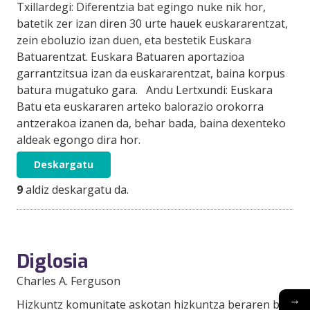
Txillardegi: Diferentzia bat egingo nuke nik hor,
batetik zer izan diren 30 urte hauek euskararentzat,
zein eboluzio izan duen, eta bestetik Euskara
Batuarentzat. Euskara Batuaren aportazioa
garrantzitsua izan da euskararentzat, baina korpus
batura mugatuko gara. Andu Lertxundi: Euskara
Batu eta euskararen arteko balorazio orokorra
antzerakoa izanen da, behar bada, baina dexenteko
aldeak egongo dira hor.
Deskargatu
9
aldiz deskargatu da.
Diglosia
Charles A. Ferguson
→
Hizkuntz komunitate askotan hizkuntza beraren bi