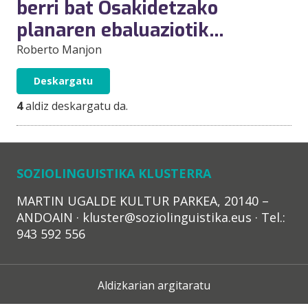
berri bat Osakidetzako
planaren ebaluaziotik…
Roberto Manjon
Deskargatu
4
aldiz deskargatu da.
SOZIOLINGUISTIKA KLUSTERRA
MARTIN UGALDE KULTUR PARKEA, 20140 –
ANDOAIN · kluster@soziolinguistika.eus · Tel.:
943 592 556
Aldizkarian argitaratu