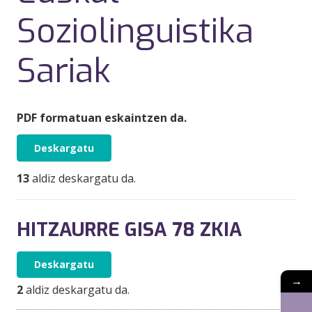
Soziolinguistika
Sariak
PDF formatuan eskaintzen da.
Deskargatu
13
aldiz deskargatu da.
HITZAURRE GISA 78 ZKIA
Deskargatu
→
2
aldiz deskargatu da.