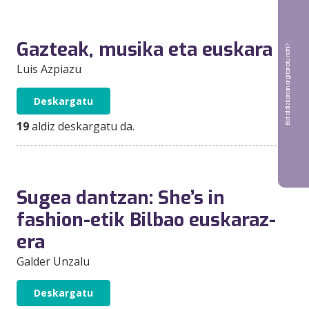
Gazteak, musika eta euskara
Bat aldizkarian argitaratu nahi?
Luis Azpiazu
Deskargatu
19
aldiz deskargatu da.
Sugea dantzan: She’s in
fashion-etik Bilbao euskaraz-
era
Galder Unzalu
Deskargatu