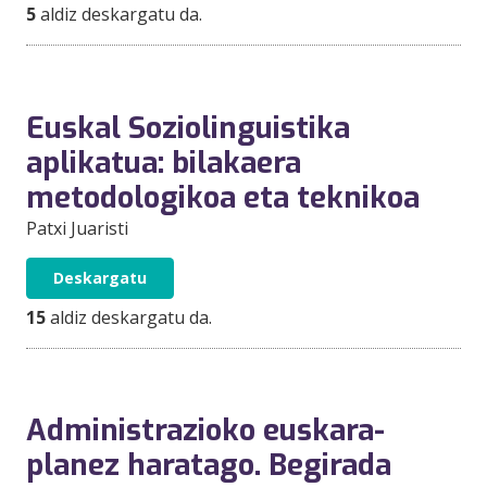
5
aldiz deskargatu da.
Euskal Soziolinguistika
aplikatua: bilakaera
metodologikoa eta teknikoa
Patxi Juaristi
Deskargatu
15
aldiz deskargatu da.
Administrazioko euskara-
planez haratago. Begirada