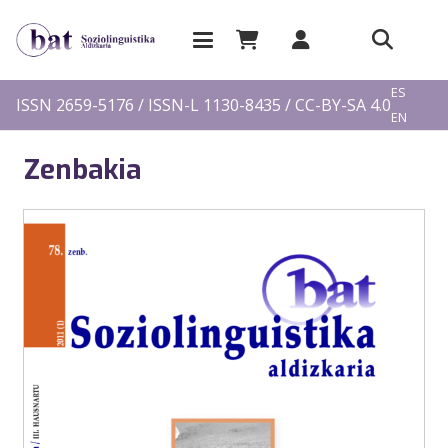
EU
ES
ISSN 2659-5176 / ISSN-L 1130-8435 / CC-BY-SA 4.0
EN
FR
Zenbakia