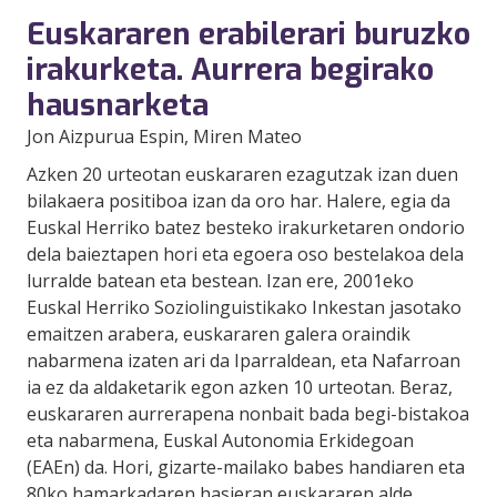
Euskararen erabilerari buruzko
irakurketa. Aurrera begirako
hausnarketa
Jon Aizpurua Espin
, Miren Mateo
Azken 20 urteotan euskararen ezagutzak izan duen
bilakaera positiboa izan da oro har. Halere, egia da
Euskal Herriko batez besteko irakurketaren ondorio
dela baieztapen hori eta egoera oso bestelakoa dela
lurralde batean eta bestean. Izan ere, 2001eko
Euskal Herriko Soziolinguistikako Inkestan jasotako
emaitzen arabera, euskararen galera oraindik
nabarmena izaten ari da Iparraldean, eta Nafarroan
ia ez da aldaketarik egon azken 10 urteotan. Beraz,
euskararen aurrerapena nonbait bada begi-bistakoa
eta nabarmena, Euskal Autonomia Erkidegoan
(EAEn) da. Hori, gizarte-mailako babes handiaren eta
80ko hamarkadaren hasieran euskararen alde