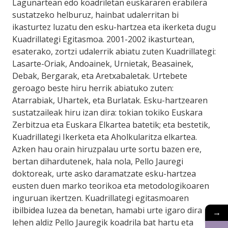
Lagunartean edo koadriletan euskararen erabilera
sustatzeko helburuz, hainbat udalerritan bi
ikasturtez luzatu den esku-hartzea eta ikerketa dugu
Kuadrillategi Egitasmoa. 2001-2002 ikasturtean,
esaterako, zortzi udalerrik abiatu zuten Kuadrillategi:
Lasarte-Oriak, Andoainek, Urnietak, Beasainek,
Debak, Bergarak, eta Aretxabaletak. Urtebete
geroago beste hiru herrik abiatuko zuten:
Atarrabiak, Uhartek, eta Burlatak. Esku-hartzearen
sustatzaileak hiru izan dira: tokian tokiko Euskara
Zerbitzua eta Euskara Elkartea batetik; eta bestetik,
Kuadrillategi Ikerketa eta Aholkularitza elkartea.
Azken hau orain hiruzpalau urte sortu bazen ere,
bertan dihardutenek, hala nola, Pello Jauregi
doktoreak, urte asko daramatzate esku-hartzea
eusten duen marko teorikoa eta metodologikoaren
inguruan ikertzen. Kuadrillategi egitasmoaren
ibilbidea luzea da benetan, hamabi urte igaro dira
→
lehen aldiz Pello Jauregik koadrila bat hartu eta