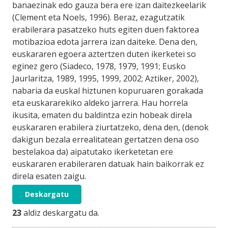
banaezinak edo gauza bera ere izan daitezkeelarik
(Clement eta Noels, 1996). Beraz, ezagutzatik
erabilerara pasatzeko huts egiten duen faktorea
motibazioa edota jarrera izan daiteke. Dena den,
euskararen egoera aztertzen duten ikerketei so
eginez gero (Siadeco, 1978, 1979, 1991; Eusko
Jaurlaritza, 1989, 1995, 1999, 2002; Aztiker, 2002),
nabaria da euskal hiztunen kopuruaren gorakada
eta euskararekiko aldeko jarrera. Hau horrela
ikusita, ematen du baldintza ezin hobeak direla
euskararen erabilera ziurtatzeko, dena den, (denok
dakigun bezala errealitatean gertatzen dena oso
bestelakoa da) aipatutako ikerketetan ere
euskararen erabileraren datuak hain baikorrak ez
direla esaten zaigu.
Deskargatu
23
aldiz deskargatu da.