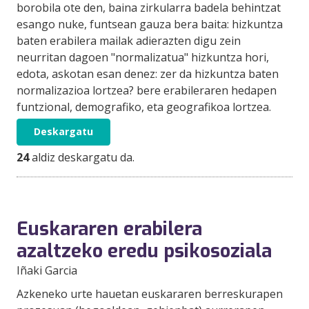
borobila ote den, baina zirkularra badela behintzat
esango nuke, funtsean gauza bera baita: hizkuntza
baten erabilera mailak adierazten digu zein
neurritan dagoen "normalizatua" hizkuntza hori,
edota, askotan esan denez: zer da hizkuntza baten
normalizazioa lortzea? bere erabileraren hedapen
funtzional, demografiko, eta geografikoa lortzea.
Deskargatu
24
aldiz deskargatu da.
Euskararen erabilera
azaltzeko eredu psikosoziala
Iñaki Garcia
Azkeneko urte hauetan euskararen berreskurapen