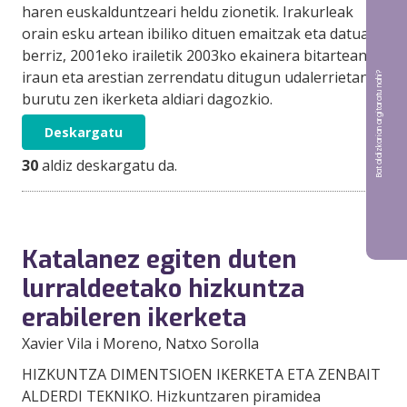
haren euskalduntzeari heldu zionetik. Irakurleak
orain esku artean ibiliko dituen emaitzak eta datuak,
berriz, 2001eko irailetik 2003ko ekainera bitartean
iraun eta arestian zerrendatu ditugun udalerrietan
Bat aldizkarian argitaratu nahi?
burutu zen ikerketa aldiari dagozkio.
Deskargatu
30
aldiz deskargatu da.
Katalanez egiten duten
lurraldeetako hizkuntza
erabileren ikerketa
Xavier Vila i Moreno
, Natxo Sorolla
HIZKUNTZA DIMENTSIOEN IKERKETA ETA ZENBAIT
ALDERDI TEKNIKO. Hizkuntzaren piramidea