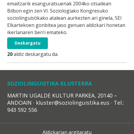
emaitzarik esanguratsuenak 2004ko otsailean
Bilbon egin zen VI. Soziologiako Kongresuko
soziolinguistikako atalean aurkezten ari ginela, SEI
Elkartekoen gonbitea jaso genuen aldizkari honetan
ikerlanaren berri emateko.
Deskargatu
20
aldiz deskargatu da.
SOZIOLINGUISTIKA KLUSTERRA
MARTIN UGALDE KULTUR PARKEA, 20140 –
ANDOAIN · kluster@soziolinguistika.eus · Tel.:
943 592 556
Aldizkarian argitaratu