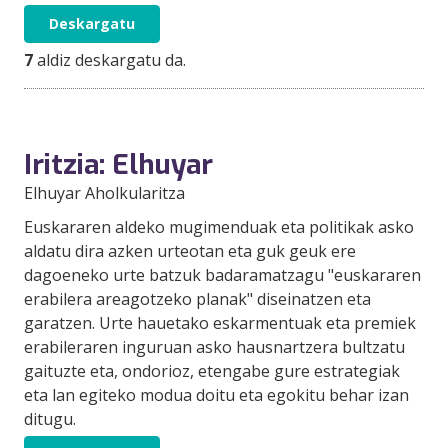
Deskargatu
7
aldiz deskargatu da.
Iritzia: Elhuyar
Elhuyar Aholkularitza
Euskararen aldeko mugimenduak eta politikak asko
aldatu dira azken urteotan eta guk geuk ere
dagoeneko urte batzuk badaramatzagu "euskararen
erabilera areagotzeko planak" diseinatzen eta
garatzen. Urte hauetako eskarmentuak eta premiek
erabileraren inguruan asko hausnartzera bultzatu
gaituzte eta, ondorioz, etengabe gure estrategiak
eta lan egiteko modua doitu eta egokitu behar izan
ditugu.