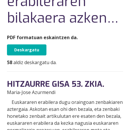
erabileraren
bilakaera azken…
PDF formatuan eskaintzen da.
Deskargatu
58
aldiz deskargatu da.
HITZAURRE GISA 53. ZKIA.
Maria-Jose Azurmendi
Euskararen erabilera dugu oraingoan zenbakiaren
aztergaia. Askotan esan ohi den bezala, eta zenbaki
honetako zenbait artikulutan ere esaten den bezala,
euskararen erabilera da kezka nagusia euskararen
normalizazio prozesuan, erabileraren mota eta