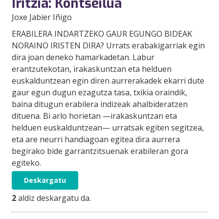
Iritzia: Kontseilua
Joxe Jabier Iñigo
ERABILERA INDARTZEKO GAUR EGUNGO BIDEAK
NORAINO IRISTEN DIRA? Urrats erabakigarriak egin
dira joan deneko hamarkadetan. Labur
erantzutekotan, irakaskuntzan eta helduen
euskalduntzean egin diren aurrerakadek ekarri dute
gaur egun dugun ezagutza tasa, txikia oraindik,
baina ditugun erabilera indizeak ahalbideratzen
dituena. Bi arlo horietan —irakaskuntzan eta
helduen euskalduntzean— urratsak egiten segitzea,
eta are neurri handiagoan egitea dira aurrera
begirako bide garrantzitsuenak erabileran gora
egiteko.
Deskargatu
2
aldiz deskargatu da.