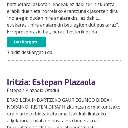
batzuetara, askotan jendeak ez daki zer hizkuntza
erabili duen eta horrelako erantzunak jasotzen dira:
"nola egin dudan nire anaiarekin... ez dakit...
euskaraz... nire anaiarekin beti egiten dut euskaraz".
Errepresentazio bat, beraz, besterik ez da.
Deskargatu
7
aldiz deskargatu da.
Iritzia: Estepan Plazaola
Estepan Plazaola Otadui
ERABILERA INDARTZEKO GAUR EGUNGO BIDEAK
NORAINO IRISTEN DIRA? Hizkuntza normalkuntzako
orain arteko bideak eta emaitzak kalifikatzeko
adjektiboak bilatzen hasita era honetakoak
bururatzen zaizkit niri: gorabeheratsuak,