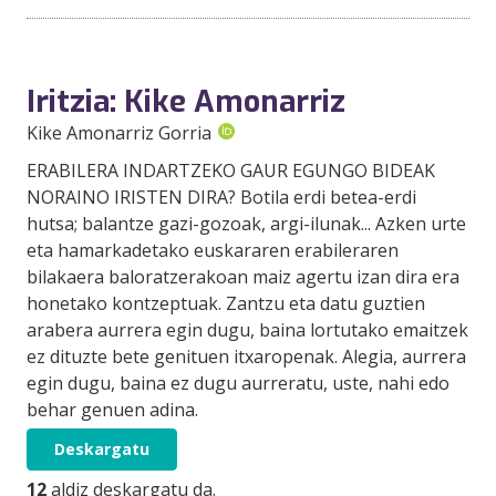
Iritzia: Kike Amonarriz
Kike Amonarriz Gorria
ERABILERA INDARTZEKO GAUR EGUNGO BIDEAK
NORAINO IRISTEN DIRA? Botila erdi betea-erdi
hutsa; balantze gazi-gozoak, argi-ilunak... Azken urte
eta hamarkadetako euskararen erabileraren
bilakaera baloratzerakoan maiz agertu izan dira era
honetako kontzeptuak. Zantzu eta datu guztien
arabera aurrera egin dugu, baina lortutako emaitzek
ez dituzte bete genituen itxaropenak. Alegia, aurrera
egin dugu, baina ez dugu aurreratu, uste, nahi edo
behar genuen adina.
Deskargatu
12
aldiz deskargatu da.