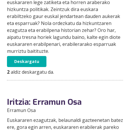
euskararen lege zatiketa eta horren araberako
hizkuntza politikak. Zeintzuk dira euskara
erabiltzeko gaur euskal jendartean dauden aukerak
eta esparruak? Nola ordezkatu da hizkuntzaren
ezagutza eta erabilpena historian zehar? Oro har,
aipatu tresna horiek lagundu baino, kalte egin diote
euskararen erabilpenari, erabilerarako esparruak
murriztu baitituzte.
Deskargatu
2
aldiz deskargatu da.
Iritzia: Erramun Osa
Erramun Osa
Euskararen ezagutzak, belaunaldi gazteenetan batez
ere, gora egin arren, euskararen erabilerak pareko