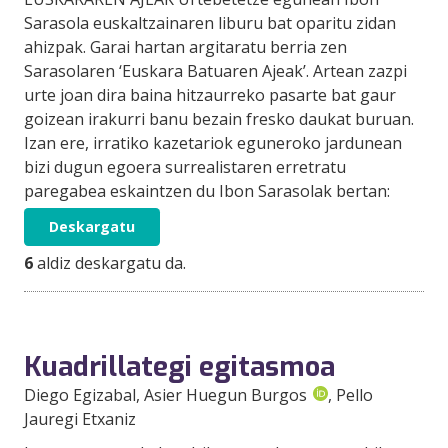
Sarasola euskaltzainaren liburu bat oparitu zidan
ahizpak. Garai hartan argitaratu berria zen
Sarasolaren ‘Euskara Batuaren Ajeak’. Artean zazpi
urte joan dira baina hitzaurreko pasarte bat gaur
goizean irakurri banu bezain fresko daukat buruan.
Izan ere, irratiko kazetariok eguneroko jardunean
bizi dugun egoera surrealistaren erretratu
paregabea eskaintzen du Ibon Sarasolak bertan:
Deskargatu
6
aldiz deskargatu da.
Kuadrillategi egitasmoa
Diego Egizabal
, Asier Huegun Burgos
, Pello
Jauregi Etxaniz