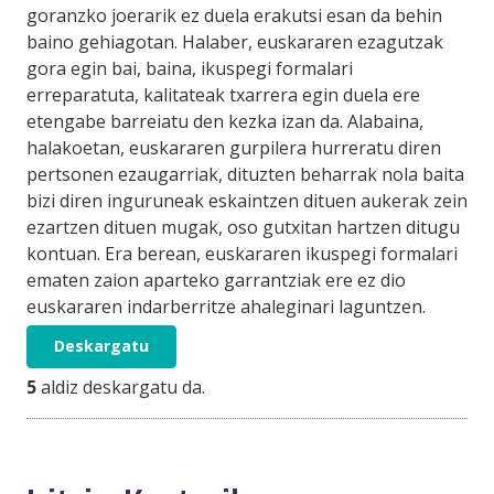
goranzko joerarik ez duela erakutsi esan da behin
baino gehiagotan. Halaber, euskararen ezagutzak
gora egin bai, baina, ikuspegi formalari
erreparatuta, kalitateak txarrera egin duela ere
etengabe barreiatu den kezka izan da. Alabaina,
halakoetan, euskararen gurpilera hurreratu diren
pertsonen ezaugarriak, dituzten beharrak nola baita
bizi diren inguruneak eskaintzen dituen aukerak zein
ezartzen dituen mugak, oso gutxitan hartzen ditugu
kontuan. Era berean, euskararen ikuspegi formalari
ematen zaion aparteko garrantziak ere ez dio
euskararen indarberritze ahaleginari laguntzen.
Deskargatu
5
aldiz deskargatu da.