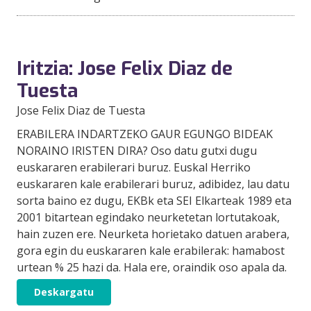
Iritzia: Jose Felix Diaz de
Tuesta
Jose Felix Diaz de Tuesta
ERABILERA INDARTZEKO GAUR EGUNGO BIDEAK
NORAINO IRISTEN DIRA? Oso datu gutxi dugu
euskararen erabilerari buruz. Euskal Herriko
euskararen kale erabilerari buruz, adibidez, lau datu
sorta baino ez dugu, EKBk eta SEI Elkarteak 1989 eta
2001 bitartean egindako neurketetan lortutakoak,
hain zuzen ere. Neurketa horietako datuen arabera,
gora egin du euskararen kale erabilerak: hamabost
urtean % 25 hazi da. Hala ere, oraindik oso apala da.
Deskargatu