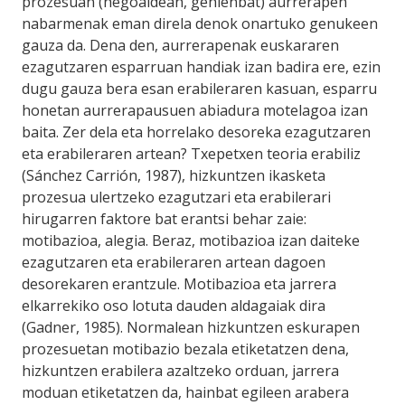
prozesuan (hegoaldean, gehienbat) aurrerapen
nabarmenak eman direla denok onartuko genukeen
gauza da. Dena den, aurrerapenak euskararen
ezagutzaren esparruan handiak izan badira ere, ezin
dugu gauza bera esan erabileraren kasuan, esparru
honetan aurrerapausuen abiadura motelagoa izan
baita. Zer dela eta horrelako desoreka ezagutzaren
eta erabileraren artean? Txepetxen teoria erabiliz
(Sánchez Carrión, 1987), hizkuntzen ikasketa
prozesua ulertzeko ezagutzari eta erabilerari
hirugarren faktore bat erantsi behar zaie:
motibazioa, alegia. Beraz, motibazioa izan daiteke
ezagutzaren eta erabileraren artean dagoen
desorekaren erantzule. Motibazioa eta jarrera
elkarrekiko oso lotuta dauden aldagaiak dira
(Gadner, 1985). Normalean hizkuntzen eskurapen
prozesuetan motibazio bezala etiketatzen dena,
hizkuntzen erabilera azaltzeko orduan, jarrera
moduan etiketatzen da, hainbat egileen arabera