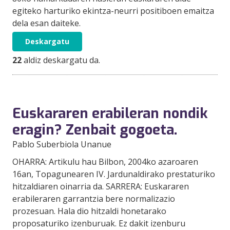
egiteko harturiko ekintza-neurri positiboen emaitza
dela esan daiteke.
Deskargatu
22
aldiz deskargatu da.
Euskararen erabileran nondik
eragin? Zenbait gogoeta.
Pablo Suberbiola Unanue
OHARRA: Artikulu hau Bilbon, 2004ko azaroaren
16an, Topagunearen IV. Jardunaldirako prestaturiko
hitzaldiaren oinarria da. SARRERA: Euskararen
erabileraren garrantzia bere normalizazio
prozesuan. Hala dio hitzaldi honetarako
proposaturiko izenburuak. Ez dakit izenburu