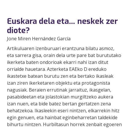
Euskara dela eta… neskek zer
diote?
Jone Miren Hernández García
Artikuluaren izenburuari erantzuna bilatu asmoz,
eta sarrera gisa, orain dela urte pare bat burututako
ikerketa baten ondorioak ekarri nahi izan ditut
orrialde hauetara. Azterketa EAEko D ereduko
ikastetxe batean burutu zen eta bertako ikasleak
izan ziren ikerketaren objektu eta protagonista
nagusiak. Beraien errutinak jarraituz, ikasgelan,
pasabideetan eta jolastokian murgiltzeko aukera
izan nuen, eta bide batez bertan gertatzen zena
behatzekoa. Ikasleekin eseri nintzen, elkarrekin hitz
egin genuen, eta hainbat eginbeharretan taldekide
bihurtu nintzen. Hurbiltasun horrek zenbait egoeren