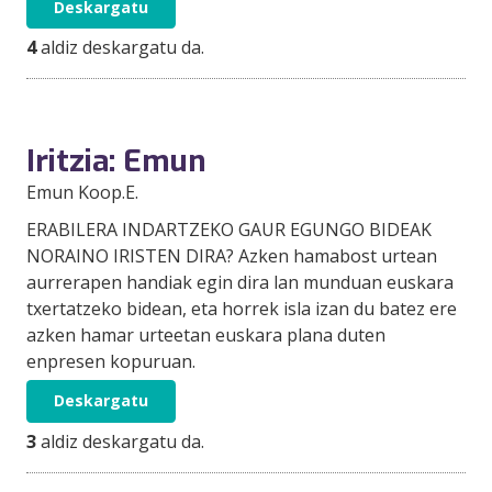
Deskargatu
4
aldiz deskargatu da.
Iritzia: Emun
Emun Koop.E.
ERABILERA INDARTZEKO GAUR EGUNGO BIDEAK
NORAINO IRISTEN DIRA? Azken hamabost urtean
aurrerapen handiak egin dira lan munduan euskara
txertatzeko bidean, eta horrek isla izan du batez ere
azken hamar urteetan euskara plana duten
enpresen kopuruan.
Deskargatu
3
aldiz deskargatu da.