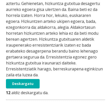
aztertu. Gehienetan, hizkuntza gutxitua desagertu
aurreko egoera gisa ulertzen da. Baina beti ez da
horrela izaten. Horra hor, lekuko, euskararen
egoera. Hizkuntzen arteko ukipen egoera, bada,
ezegonkorra da; aldakorra, alegia. Aldakortasun
horretan hizkuntzen arteko lehia ez da beti modu
berean agertzen. Hizkuntza gutxituaren aldetik
iraupenerako erresistentziarik izaten ez bada
erabateko desagerpena berandu baino lehenago
gertaera segurua da. Erresistentzia egonez gero
hizkuntza gutxitua iraunarazi daiteke.
Erresistentziatik harago, berreskurapena eginkizun
zaila eta luzea da.
Deskargatu
12
aldiz deskargatu da.