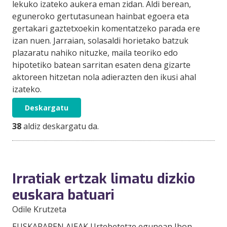
lekuko izateko aukera eman zidan. Aldi berean,
eguneroko gertutasunean hainbat egoera eta
gertakari gaztetxoekin komentatzeko parada ere
izan nuen. Jarraian, solasaldi horietako batzuk
plazaratu nahiko nituzke, maila teoriko edo
hipotetiko batean sarritan esaten dena gizarte
aktoreen hitzetan nola adierazten den ikusi ahal
izateko.
Deskargatu
38
aldiz deskargatu da.
Irratiak ertzak limatu dizkio
euskara batuari
Odile Krutzeta
EUSKARAREN AJEAK Urtebetetze egunean Ibon