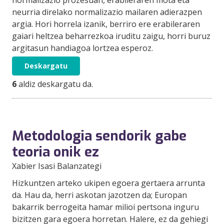
neurria direlako normalizazio mailaren adierazpen
argia. Hori horrela izanik, berriro ere erabileraren
gaiari heltzea beharrezkoa iruditu zaigu, horri buruz
argitasun handiagoa lortzea esperoz.
Deskargatu
6
aldiz deskargatu da.
Metodologia sendorik gabe
teoria onik ez
Xabier Isasi Balanzategi
Hizkuntzen arteko ukipen egoera gertaera arrunta
da. Hau da, herri askotan jazotzen da; Europan
bakarrik berrogeita hamar milioi pertsona inguru
bizitzen gara egoera horretan. Halere, ez da gehiegi