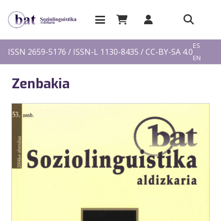
EU
ES
ISSN 2659-5176 / ISSN-L 1130-8435 / CC-BY-SA 4.0
EN
FR
Zenbakia