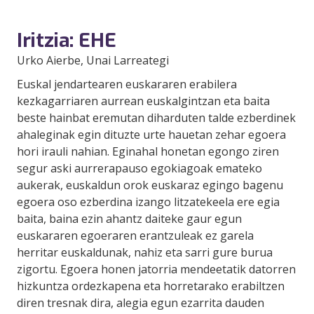
Iritzia: EHE
Urko Aierbe
, Unai Larreategi
Euskal jendartearen euskararen erabilera
kezkagarriaren aurrean euskalgintzan eta baita
beste hainbat eremutan diharduten talde ezberdinek
ahaleginak egin dituzte urte hauetan zehar egoera
hori irauli nahian. Eginahal honetan egongo ziren
segur aski aurrerapauso egokiagoak emateko
aukerak, euskaldun orok euskaraz egingo bagenu
egoera oso ezberdina izango litzatekeela ere egia
baita, baina ezin ahantz daiteke gaur egun
euskararen egoeraren erantzuleak ez garela
herritar euskaldunak, nahiz eta sarri gure burua
zigortu. Egoera honen jatorria mendeetatik datorren
hizkuntza ordezkapena eta horretarako erabiltzen
diren tresnak dira, alegia egun ezarrita dauden