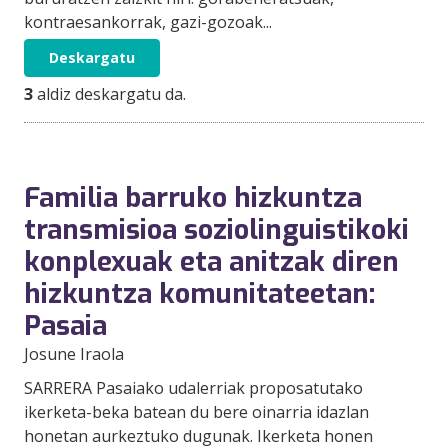
kontraesankorrak, gazi-gozoak...
Deskargatu
3
aldiz deskargatu da.
Familia barruko hizkuntza
transmisioa soziolinguistikoki
konplexuak eta anitzak diren
hizkuntza komunitateetan:
Pasaia
Josune Iraola
SARRERA Pasaiako udalerriak proposatutako
ikerketa-beka batean du bere oinarria idazlan
honetan aurkeztuko dugunak. Ikerketa honen