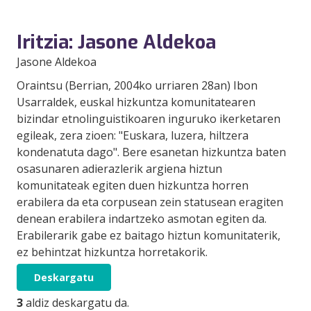
Iritzia: Jasone Aldekoa
Jasone Aldekoa
Oraintsu (Berrian, 2004ko urriaren 28an) Ibon
Usarraldek, euskal hizkuntza komunitatearen
bizindar etnolinguistikoaren inguruko ikerketaren
egileak, zera zioen: "Euskara, luzera, hiltzera
kondenatuta dago". Bere esanetan hizkuntza baten
osasunaren adierazlerik argiena hiztun
komunitateak egiten duen hizkuntza horren
erabilera da eta corpusean zein statusean eragiten
denean erabilera indartzeko asmotan egiten da.
Erabilerarik gabe ez baitago hiztun komunitaterik,
ez behintzat hizkuntza horretakorik.
Deskargatu
3
aldiz deskargatu da.