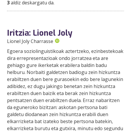
3
aldiz deskargatu da.
Iritzia: Lionel Joly
Lionel Joly Charrasse
Egoera soziolinguistikoak aztertzeko, ezinbestekoak
dira errepresentazioak ondo jorratzea eta are
gehiago gure ikerketak erabilera baldin badu
helburu. Norbaiti galdetzen badiogu zein hizkuntza
erabiltzen duen bere gurasoekin edo bere lagunekin
adibidez, ez dugu jakingo benetan zein hizkuntza
erabiltzen duen baizik eta berak zein hizkuntza
pentsatzen duen erabiltzen duela. Erraz nabaritzen
da eguneroko bizitzan: askotan pertsona bati
galdetu diodanean zein hizkuntza erabili duen
elkarrizketa bat izateko beste pertsona batekin,
elkarrizketa burutu eta gutxira, minutu edo segundu