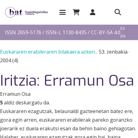
EU
ES
ISSN 2659-5176 / ISSN-L 1130-8435 / CC-BY-SA 4.0
EN
FR
Euskararen erabileraren bilakaera azken...
53. zenbakia
·
2004 (4)
Iritzia: Erramun Osa
Erramun Osa
5
aldiz deskargatu da.
Euskararen ezagutzak, belaunaldi gazteenetan batez ere,
gora egin arren, euskararen erabilerak pareko goranzko
joerarik ez duela erakutsi esan da behin baino gehiagotan.
Halaber, euskararen ezagutzak gora egin bai, baina,