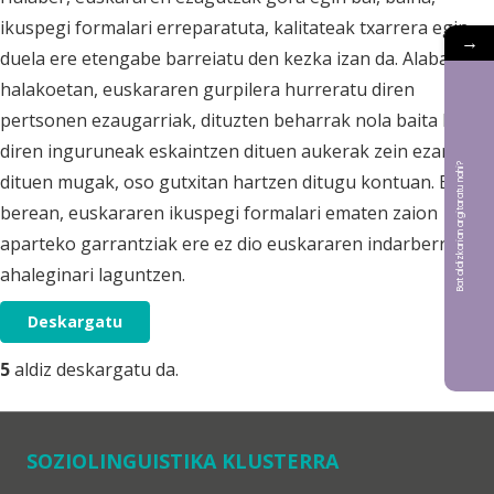
ikuspegi formalari erreparatuta, kalitateak txarrera egin
→
duela ere etengabe barreiatu den kezka izan da. Alabaina,
halakoetan, euskararen gurpilera hurreratu diren
pertsonen ezaugarriak, dituzten beharrak nola baita bizi
diren inguruneak eskaintzen dituen aukerak zein ezartzen
Bat aldizkarian argitaratu nahi?
dituen mugak, oso gutxitan hartzen ditugu kontuan. Era
berean, euskararen ikuspegi formalari ematen zaion
aparteko garrantziak ere ez dio euskararen indarberritze
ahaleginari laguntzen.
Deskargatu
5
aldiz deskargatu da.
SOZIOLINGUISTIKA KLUSTERRA