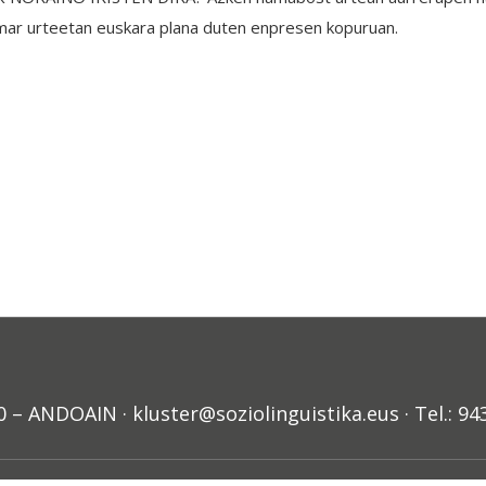
amar urteetan euskara plana duten enpresen kopuruan.
ANDOAIN · kluster@soziolinguistika.eus · Tel.: 94