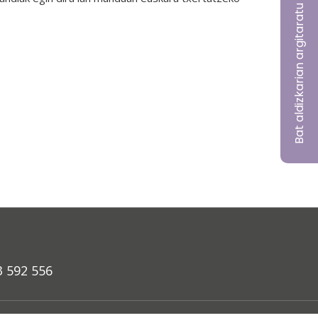
Bat aldizkarian argitaratu nahi?
3 592 556