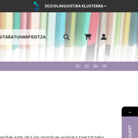
SOZIOLINGUISTIKA KLUSTERRA >
GITARATU
HARPIDETZA
EU
ES
EN
FR
→
k egin dira lan munduan euskara txertatzeko