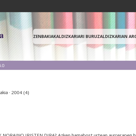
ZENBAKIAK
ALDIZKARIARI BURUZ
ALDIZKARIAN AR
.0
akia
·
2004 (4)
INO IRISTEN DIRA? Azken hamabost urtean aurrerapen handia