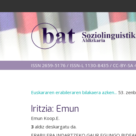
ISSN 2659-5176 / ISSN-L 1130-8435 / CC-BY-SA 4
Euskararen erabileraren bilakaera azken...
53. zenb
Iritzia: Emun
Emun Koop.E.
3
aldiz deskargatu da.
ERABILERA INDARTZEKO GAUR EGUNGO BIDEAK NORA