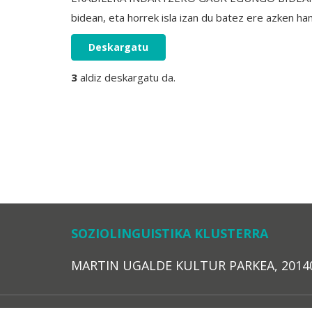
bidean, eta horrek isla izan du batez ere azken h
Deskargatu
3
aldiz deskargatu da.
SOZIOLINGUISTIKA KLUSTERRA
MARTIN UGALDE KULTUR PARKEA, 20140 – 