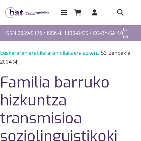
EU
ES
ISSN 2659-5176 / ISSN-L 1130-8435 / CC-BY-SA 4.0
EN
FR
Euskararen erabileraren bilakaera azken...
53. zenbakia
·
2004 (4)
Familia barruko
hizkuntza
transmisioa
soziolinguistikoki