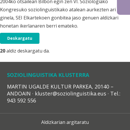
2004ko otsailean Bilbon egin zen VI. Soziologiako
Kongresuko soziolinguistikako atalean aurkezten ari
ginela, SEI Elkartekoen gonbitea jaso genuen aldizkari
honetan ikerlanaren berri emateko.
Deskargatu
20
aldiz deskargatu da.
SOZIOLINGUISTIKA KLUSTERRA
MARTIN UGALDE KULTUR PARKEA, 20140 –
ANDOAIN · kluster@soziolinguistika.eus · Tel.:
943 592 556
Aldizkarian argitaratu