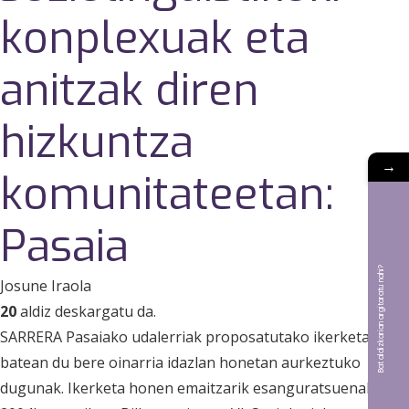
konplexuak eta
anitzak diren
hizkuntza
→
komunitateetan:
Pasaia
Bat aldizkarian argitaratu nahi?
Josune Iraola
20
aldiz deskargatu da.
SARRERA Pasaiako udalerriak proposatutako ikerketa-beka
batean du bere oinarria idazlan honetan aurkeztuko
dugunak. Ikerketa honen emaitzarik esanguratsuenak