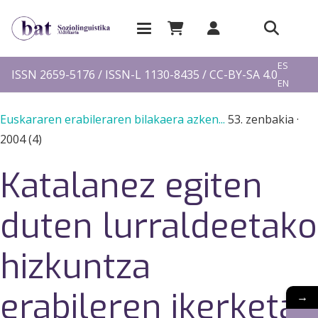
EU
ES
ISSN 2659-5176 / ISSN-L 1130-8435 / CC-BY-SA 4.0
EN
FR
Euskararen erabileraren bilakaera azken...
53. zenbakia
·
2004 (4)
Katalanez egiten
duten lurraldeetako
hizkuntza
erabileren ikerketa
→