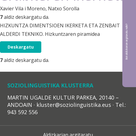
Xavier Vila i Moreno
, Natxo Sorolla
7
aldiz deskargatu da.
HIZKUNTZA DIMENTSIOEN IKERKETA ETA ZENBAIT
Bat aldizkarian argitaratu nahi?
ALDERDI TEKNIKO. Hizkuntzaren piramidea
Deskargatu
7
aldiz deskargatu da.
SOZIOLINGUISTIKA KLUSTERRA
MARTIN UGALDE KULTUR PARKEA, 20140 –
ANDOAIN · kluster@soziolinguistika.eus · Tel.:
943 592 556
Aldizkarian argitaratu