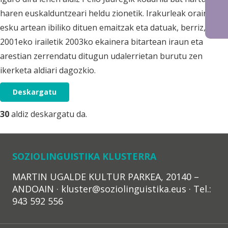
haren euskalduntzeari heldu zionetik. Irakurleak orain
esku artean ibiliko dituen emaitzak eta datuak, berriz,
2001eko irailetik 2003ko ekainera bitartean iraun eta
arestian zerrendatu ditugun udalerrietan burutu zen
ikerketa aldiari dagozkio.
Deskargatu
30
aldiz deskargatu da.
SOZIOLINGUISTIKA KLUSTERRA
MARTIN UGALDE KULTUR PARKEA, 20140 –
ANDOAIN · kluster@soziolinguistika.eus · Tel.:
943 592 556