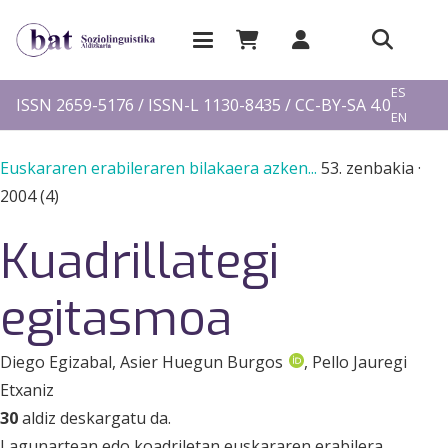
EU
ES
ISSN 2659-5176 / ISSN-L 1130-8435 / CC-BY-SA 4.0
EN
FR
Euskararen erabileraren bilakaera azken...
53. zenbakia
·
2004 (4)
Kuadrillategi
egitasmoa
Diego Egizabal
, Asier Huegun Burgos
, Pello Jauregi
Etxaniz
30
aldiz deskargatu da.
Lagunartean edo koadriletan euskararen erabilera