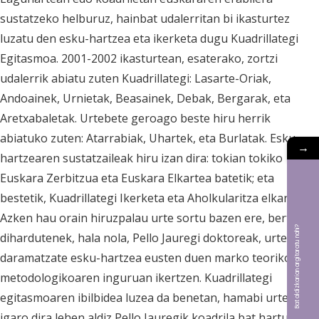
sustatzeko helburuz, hainbat udalerritan bi ikasturtez
luzatu den esku-hartzea eta ikerketa dugu Kuadrillategi
Egitasmoa. 2001-2002 ikasturtean, esaterako, zortzi
udalerrik abiatu zuten Kuadrillategi: Lasarte-Oriak,
Andoainek, Urnietak, Beasainek, Debak, Bergarak, eta
Aretxabaletak. Urtebete geroago beste hiru herrik
abiatuko zuten: Atarrabiak, Uhartek, eta Burlatak. Esku-
→
hartzearen sustatzaileak hiru izan dira: tokian tokiko
Euskara Zerbitzua eta Euskara Elkartea batetik; eta
bestetik, Kuadrillategi Ikerketa eta Aholkularitza elkartea.
Azken hau orain hiruzpalau urte sortu bazen ere, bertan
Bat aldizkarian argitaratu nahi?
dihardutenek, hala nola, Pello Jauregi doktoreak, urte asko
daramatzate esku-hartzea eusten duen marko teorikoa eta
metodologikoaren inguruan ikertzen. Kuadrillategi
egitasmoaren ibilbidea luzea da benetan, hamabi urte
igaro dira lehen aldiz Pello Jauregik koadrila bat hartu eta