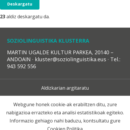
Deskargatu
23
aldiz deskargatu da.
SOZIOLINGUISTIKA KLUSTERRA
MARTIN UGALDE KULTUR PARKEA, 20140 –
ANDOAIN · kluster@soziolinguistika.eus · Tel.:
943 592 556
Aldizkarian argitaratu
Lege Oharra
Webgune honek cookie-ak erabiltzen ditu, zure
nabigazioa errazteko eta analisi estatistikoak egiteko.
Harpidetza
Informazio gehiago nahi baduzu, kontsultatu gure
Cookien Politika