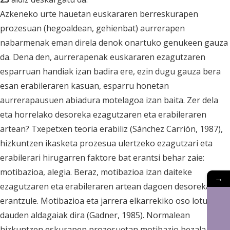
Azkeneko urte hauetan euskararen berreskurapen
prozesuan (hegoaldean, gehienbat) aurrerapen
nabarmenak eman direla denok onartuko genukeen gauza
da. Dena den, aurrerapenak euskararen ezagutzaren
esparruan handiak izan badira ere, ezin dugu gauza bera
esan erabileraren kasuan, esparru honetan
aurrerapausuen abiadura motelagoa izan baita. Zer dela
eta horrelako desoreka ezagutzaren eta erabileraren
artean? Txepetxen teoria erabiliz (Sánchez Carrión, 1987),
hizkuntzen ikasketa prozesua ulertzeko ezagutzari eta
erabilerari hirugarren faktore bat erantsi behar zaie:
motibazioa, alegia. Beraz, motibazioa izan daiteke
→
ezagutzaren eta erabileraren artean dagoen desorekaren
erantzule. Motibazioa eta jarrera elkarrekiko oso lotuta
dauden aldagaiak dira (Gadner, 1985). Normalean
hizkuntzen eskurapen prozesuetan motibazio bezala