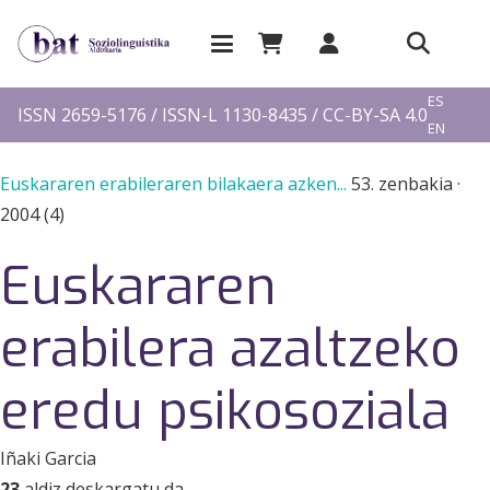
EU
ES
ISSN 2659-5176 / ISSN-L 1130-8435 / CC-BY-SA 4.0
EN
FR
Euskararen erabileraren bilakaera azken...
53. zenbakia
·
2004 (4)
Euskararen
erabilera azaltzeko
eredu psikosoziala
Iñaki Garcia
23
aldiz deskargatu da.