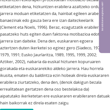
Bat aldizkarian argitaratu nahi?
etiketatzen dena, hizkuntzen erabilera azaltzeko orduan,
jarrera moduan etiketatzen da, hainbat egileen arabera
banaezinak edo gauza bera ere izan daitezkeelarik
(Clement eta Noels, 1996). Beraz, ezagutzatik erabilerara
pasatzeko huts egiten duen faktorea motibazioa edota
jarrera izan daiteke. Dena den, euskararen egoera
aztertzen duten ikerketei so eginez gero (Siadeco, 1978,
1979, 1991; Eusko Jaurlaritza, 1989, 1995, 1999, 2002;
Aztiker, 2002), nabaria da euskal hiztunen kopuruaren
gorakada eta euskararekiko aldeko jarrera. Hau horrela
ikusita, ematen du baldintza ezin hobeak direla euskararen
erabilera ziurtatzeko, dena den, (denok dakigun bezala
errealitatean gertatzen dena oso bestelakoa da)
aipatutako ikerketetan ere euskararen erabileraren datuak
hain baikorrak ez direla esaten zaigu.