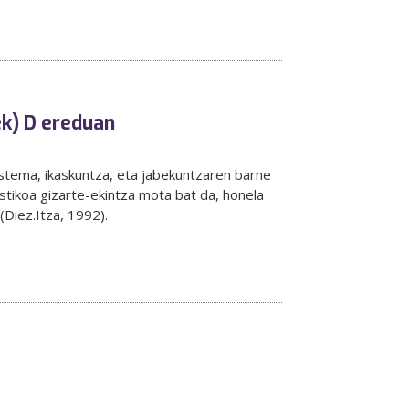
ek) D ereduan
stema, ikaskuntza, eta jabekuntzaren barne
tikoa gizarte-ekintza mota bat da, honela
(Diez.Itza, 1992).