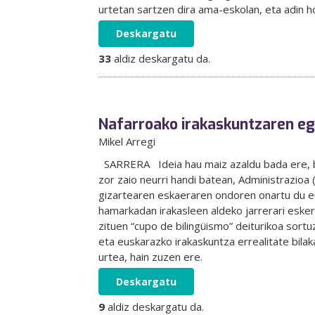
urtetan sartzen dira ama-eskolan, eta adin h
Deskargatu
33
aldiz deskargatu da.
Nafarroako irakaskuntzaren eg
Mikel Arregi
SARRERA Ideia hau maiz azaldu bada ere, be
zor zaio neurri handi batean, Administrazioa (
gizartearen eskaeraren ondoren onartu du eu
hamarkadan irakasleen aldeko jarrerari esker
zituen “cupo de bilingüismo” deiturikoa so
eta euskarazko irakaskuntza errealitate bila
urtea, hain zuzen ere.
Deskargatu
9
aldiz deskargatu da.