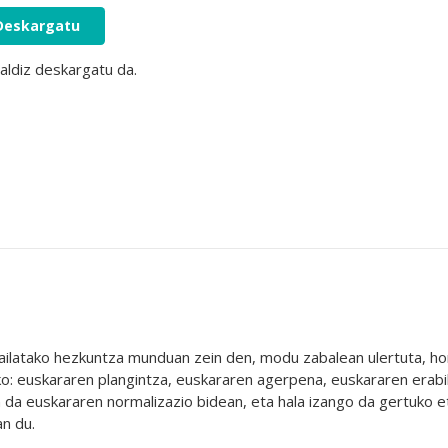
Deskargatu
aldiz deskargatu da.
ilatako hezkuntza munduan zein den, modu zabalean ulertuta, ho
ko: euskararen plangintza, euskararen agerpena, euskararen erabil
 da euskararen normalizazio bidean, eta hala izango da gertuko et
an du.