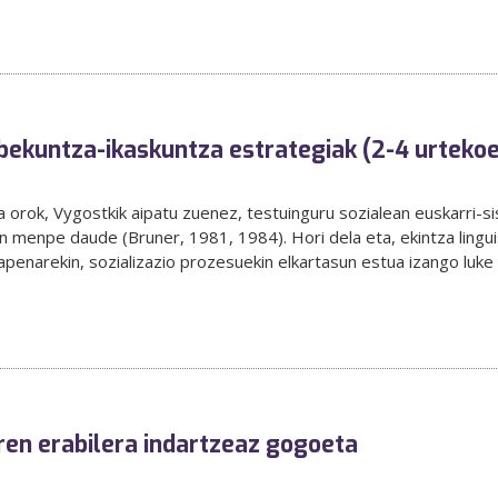
bekuntza-ikaskuntza estrategiak (2-4 urteko
rok, Vygostkik aipatu zuenez, testuinguru sozialean euskarri-si
menpe daude (Bruner, 1981, 1984). Hori dela eta, ekintza linguis
penarekin, sozializazio prozesuekin elkartasun estua izango luke 
ren erabilera indartzeaz gogoeta