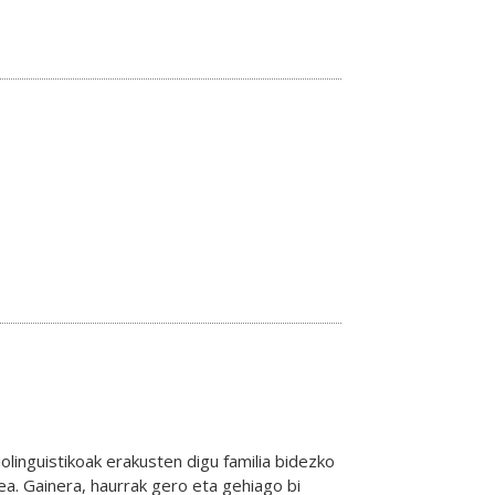
olinguistikoak erakusten digu familia bidezko
ea. Gainera, haurrak gero eta gehiago bi