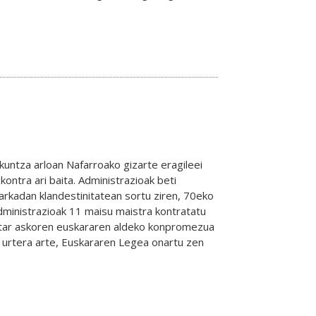
ntza arloan Nafarroako gizarte eragileei
kontra ari baita. Administrazioak beti
rkadan klandestinitatean sortu ziren, 70eko
Administrazioak 11 maisu maistra kontratatu
ritar askoren euskararen aldeko konpromezua
6 urtera arte, Euskararen Legea onartu zen