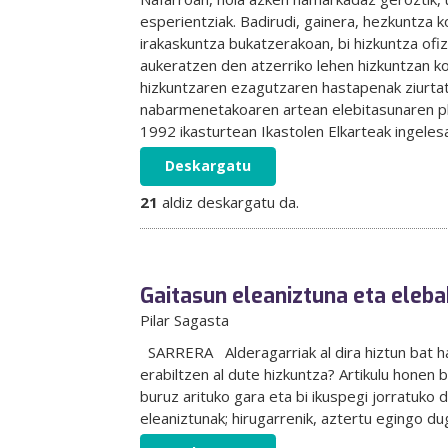
esperientziak. Badirudi, gainera, hezkuntza
irakaskuntza bukatzerakoan, bi hizkuntza ofiz
aukeratzen den atzerriko lehen hizkuntzan ko
hizkuntzaren ezagutzaren hastapenak ziurtatu
nabarmenetakoaren artean elebitasunaren pl
1992 ikasturtean Ikastolen Elkarteak ingelesa
Deskargatu
21
aldiz deskargatu da.
Gaitasun eleaniztuna eta elebak
Pilar Sagasta
SARRERA Alderagarriak al dira hiztun bat ha
erabiltzen al dute hizkuntza? Artikulu honen 
buruz arituko gara eta bi ikuspegi jorratuko 
eleaniztunak; hirugarrenik, aztertu egingo dug