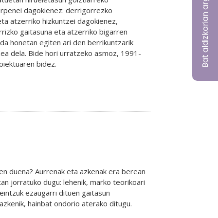
Bat aldizkarian argitaratu nahi?
orpenei dagokienez: derrigorrezko
eta atzerriko hizkuntzei dagokienez,
rrizko gaitasuna eta atzerriko bigarren
da honetan egiten ari den berrikuntzarik
ea dela. Bide hori urratzeko asmoz, 1991-
roiektuaren bidez.
tzen duena? Aurrenak eta azkenak era berean
an jorratuko dugu: lehenik, marko teorikoari
zeintzuk ezaugarri dituen gaitasun
 azkenik, hainbat ondorio aterako ditugu.