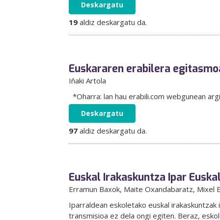
Deskargatu
19
aldiz deskargatu da.
Euskararen erabilera egitasmo
Iñaki Artola
*Oharra: lan hau erabili.com webgunean argi
Deskargatu
97
aldiz deskargatu da.
Euskal Irakaskuntza Ipar Euskal
Erramun Baxok
, Maite Oxandabaratz
, Mixel
Iparraldean eskoletako euskal irakaskuntzak i
transmisioa ez dela ongi egiten. Beraz, esko