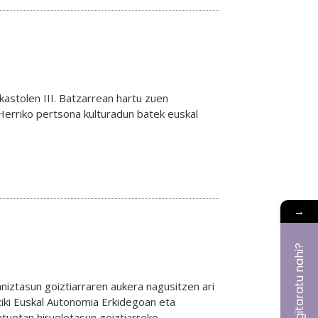
Ikastolen III. Batzarrean hartu zuen
Herriko pertsona kulturadun batek euskal
→
iztasun goiztiarraren aukera nagusitzen ari
ziki Euskal Autonomia Erkidegoan eta
atuetan hirueletasun goiztiarreko