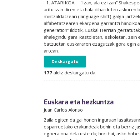
1. ATARIKOA “Izan, ala ez izan” Shakespear
aritu izan diren eta hala diharduten askoren
mintzaldatzeari (language shift) galga jartze
alfabetatzearen ekarpena garrantzi handikoak
generation” ildotik, Euskal Herrian gertatuta
ahalegindu gara ikastoletan, eskoletan, zein
batzuetan euskararen ezagutzak gora egin arr
artean.
Deskargatu
177
aldiz deskargatu da.
Euskara eta hezkuntza
Juan Carlos Alonso
Zaila egiten da gai honen inguruan lasaitasu
esparruetako erakundeak behin eta berriz ja
egoera ona dela uste du; hori bai, asko hobe