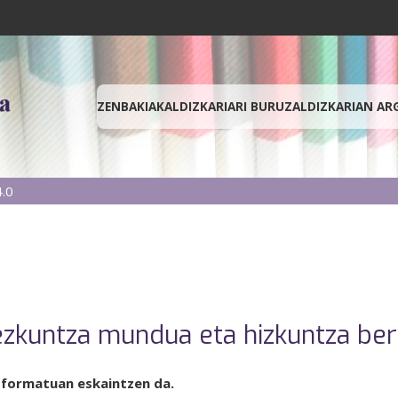
ZENBAKIAK
ALDIZKARIARI BURUZ
ALDIZKARIAN AR
.0
zkuntza mundua eta hizkuntza be
 formatuan eskaintzen da.