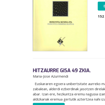
152
HITZAURRE GISA 49 ZKIA.
Maria-Jose Azurmendi
Euskararen egoera unibertsitate aurreko ma
zabalean, alderdi ezberdinak jasotzen direla
abar. Izan ere, hezkuntza eremu nagusia izan
aldizkariak eremua gertutik aztertzea nahi iz