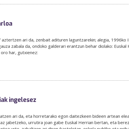
arloa
” aztertzen ari da, zenbait adituren laguntzarekin; alegia, 1996ko 
auza zabala da, ondoko galderari erantzun behar diolako: Euskal 
z oro har, gutxienez:
ziak ingelesez
zen ari da, eta horretarako egon daitezkeen bideen artean elean
taz jabetzeko, urrutira joan gabe Euskal Herrian bertan, eta bere
tez urte, zabaltzen ari diren ikastoletan, eskola publiko eta prib