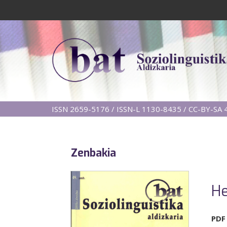
ISSN 2659-5176 / ISSN-L 1130-8435 / CC-BY-SA 4
Zenbakia
He
PDF