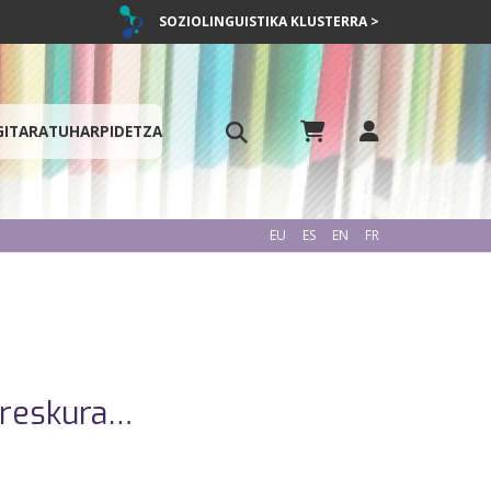
SOZIOLINGUISTIKA KLUSTERRA >
GITARATU
HARPIDETZA
EU
ES
EN
FR
rreskura…