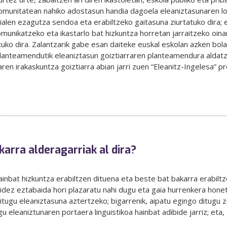
 komunitatean nahiko adostasun handia dagoela eleaniztasunaren l
ialen ezagutza sendoa eta erabiltzeko gaitasuna ziurtatuko dira; 
munikatzeko eta ikastarlo bat hizkuntza horretan jarraitzeko oina
ko dira. Zalantzarik gabe esan daiteke euskal eskolan azken bola
anteamendutik eleaniztasun goiztiarraren planteamendura aldatz
ren irakaskuntza goiztiarra abian jarri zuen “Eleanitz-Ingelesa” p
arra alderagarriak al dira?
inbat hizkuntza erabiltzen dituena eta beste bat bakarra erabil
bidez eztabaida hori plazaratu nahi dugu eta gaia hurrenkera honet
ditugu eleaniztasuna aztertzeko; bigarrenik, aipatu egingo ditugu 
u eleaniztunaren portaera linguistikoa hainbat adibide jarriz; eta,