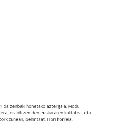
ri da zenbaki honetako aztergaia. Modu
era, erabiltzen den euskararen kalitatea, eta
orkizunean, behintzat. Hori horrela,