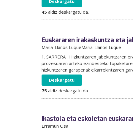
Deskargatu
45
aldiz deskargatu da.
Euskararen irakaskuntza eta ja
Maria-Llanos Luque
Maria-Llanos Luque
1. SARRERA Hizkuntzaren jabekuntzaren era o
prozesuaren arteko ezinbesteko topaketaren 
hizkuntzaren garapenak elkarrekintzaren gara
Deskargatu
75
aldiz deskargatu da.
Ikastola eta eskoletan euskara
Erramun Osa