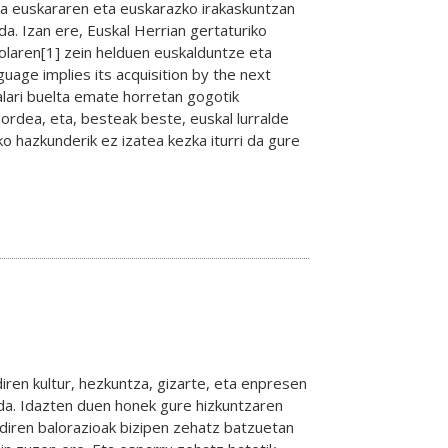
a euskararen eta euskarazko irakaskuntzan
a. Izan ere, Euskal Herrian gertaturiko
kolaren[1] zein helduen euskalduntze eta
uage implies its acquisition by the next
alari buelta emate horretan gogotik
ordea, eta, besteak beste, euskal lurralde
o hazkunderik ez izatea kezka iturri da gure
iren kultur, hezkuntza, gizarte, eta enpresen
 da. Idazten duen honek gure hizkuntzaren
 diren balorazioak bizipen zehatz batzuetan