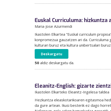
Euskal Curriculuma: hizkuntza 
Maria-Jose Azurmendi
Ikastolen Elkartea “Euskal curriculum propioa
konpromezua gauzatzen ari da. Curriculuma g
kulturari buruz eta kultura unibertsalari buru
Deskargatu
50
aldiz deskargatu da.
Eleanitz-English: gizarte zient
Ikastolen Elkarteko Eleanitz-Ingelesa taldea
Hezkuntza eleaskotarikoaren egitasmoa hedat
da gure artean. Ikusi besterik ez dago horre
Nafarroan, nola azken hamarkadaz geroztik, ur