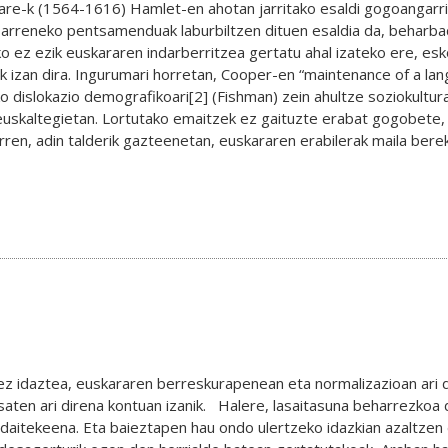
e-k (1564-1616) Hamlet-en ahotan jarritako esaldi gogoangarri
 barreneko pentsamenduak laburbiltzen dituen esaldia da, beharbad
ko ez ezik euskararen indarberritzea gertatu ahal izateko ere, es
 izan dira. Ingurumari horretan, Cooper-en “maintenance of a lang
ko dislokazio demografikoari[2] (Fishman) zein ahultze soziokultur
 euskaltegietan. Lortutako emaitzek ez gaituzte erabat gogobete, 
en, adin talderik gazteenetan, euskararen erabilerak maila berek
nez idaztea, euskararen berreskurapenean eta normalizazioan ari d
saten ari direna kontuan izanik. Halere, lasaitasuna beharrezkoa
 daitekeena. Eta baieztapen hau ondo ulertzeko idazkian azaltzen