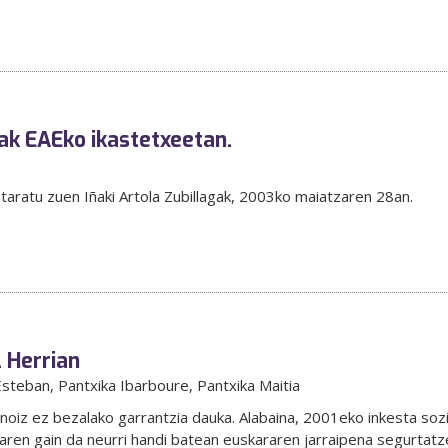
ak EAEko ikastetxeetan.
taratu zuen Iñaki Artola Zubillagak, 2003ko maiatzaren 28an.
 Herrian
 Esteban
, Pantxika Ibarboure
, Pantxika Maitia
noiz ez bezalako garrantzia dauka. Alabaina, 2001eko inkesta sozi
laren gain da neurri handi batean euskararen jarraipena segurtatz