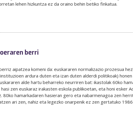
orretan lehen hizkuntza ez da oraino behin betiko finkatua.
oeraren berri
rriz aipatzea komeni da: euskararen normalizazio prozesua hezku
instituzioen ardura duten eta izan duten alderdi politikoak) honen 
skararen alde hartu beharreko neurriren bat: ikastolak 60ko hama
 hasi zen euskaraz irakasten eskola publikoetan, eta honi esker 
rtuz. 80ko hamarkadaren hasieran gero eta nabarmenagoa zen her
katzen ari zen, nahiz eta legezko onarpenik ez zen gertatuko 198