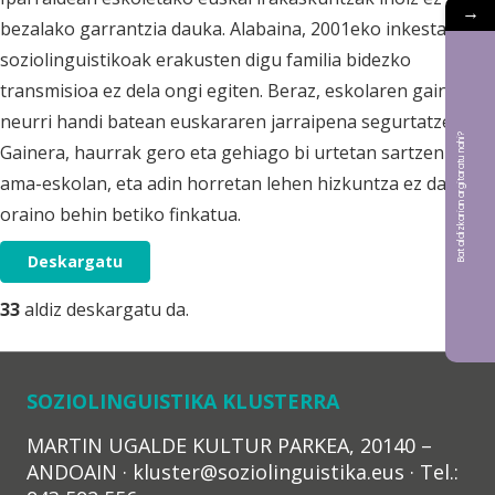
→
bezalako garrantzia dauka. Alabaina, 2001eko inkesta
soziolinguistikoak erakusten digu familia bidezko
transmisioa ez dela ongi egiten. Beraz, eskolaren gain da
neurri handi batean euskararen jarraipena segurtatzea.
Bat aldizkarian argitaratu nahi?
Gainera, haurrak gero eta gehiago bi urtetan sartzen dira
ama-eskolan, eta adin horretan lehen hizkuntza ez da
oraino behin betiko finkatua.
Deskargatu
33
aldiz deskargatu da.
SOZIOLINGUISTIKA KLUSTERRA
MARTIN UGALDE KULTUR PARKEA, 20140 –
ANDOAIN · kluster@soziolinguistika.eus · Tel.: