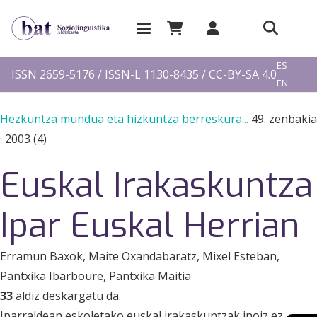
EU
ES
ISSN 2659-5176 / ISSN-L 1130-8435 / CC-BY-SA 4.0
EN
FR
Hezkuntza mundua eta hizkuntza berreskura...
49. zenbakia
·
2003 (4)
Euskal Irakaskuntza
Ipar Euskal Herrian
Erramun Baxok
, Maite Oxandabaratz
, Mixel Esteban
,
Pantxika Ibarboure
, Pantxika Maitia
33
aldiz deskargatu da.
Iparraldean eskoletako euskal irakaskuntzak inoiz ez