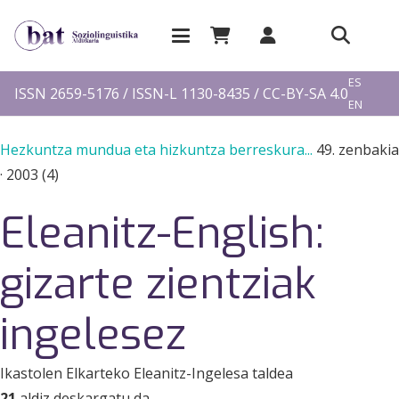
EU
ES
ISSN 2659-5176 / ISSN-L 1130-8435 / CC-BY-SA 4.0
EN
FR
Hezkuntza mundua eta hizkuntza berreskura...
49. zenbakia
·
2003 (4)
Eleanitz-English:
gizarte zientziak
ingelesez
Ikastolen Elkarteko Eleanitz-Ingelesa taldea
21
aldiz deskargatu da.