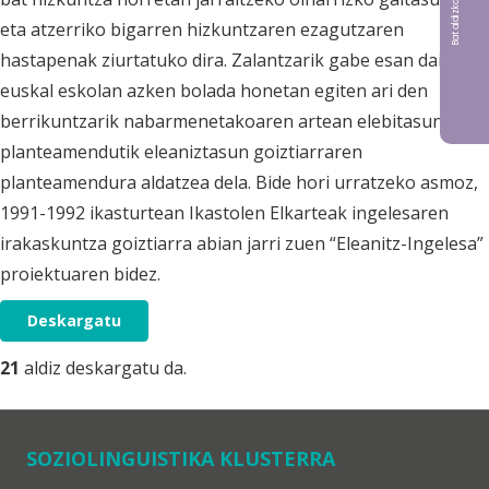
eta atzerriko bigarren hizkuntzaren ezagutzaren
hastapenak ziurtatuko dira. Zalantzarik gabe esan daiteke
euskal eskolan azken bolada honetan egiten ari den
berrikuntzarik nabarmenetakoaren artean elebitasunaren
planteamendutik eleaniztasun goiztiarraren
planteamendura aldatzea dela. Bide hori urratzeko asmoz,
1991-1992 ikasturtean Ikastolen Elkarteak ingelesaren
irakaskuntza goiztiarra abian jarri zuen “Eleanitz-Ingelesa”
proiektuaren bidez.
Deskargatu
21
aldiz deskargatu da.
SOZIOLINGUISTIKA KLUSTERRA