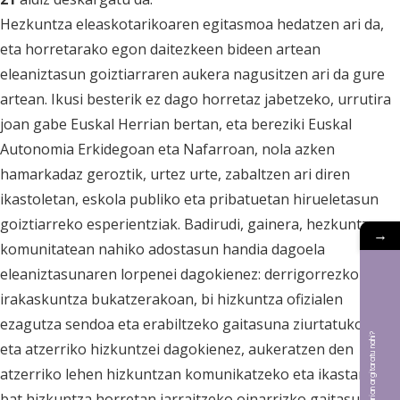
Hezkuntza eleaskotarikoaren egitasmoa hedatzen ari da,
eta horretarako egon daitezkeen bideen artean
eleaniztasun goiztiarraren aukera nagusitzen ari da gure
artean. Ikusi besterik ez dago horretaz jabetzeko, urrutira
joan gabe Euskal Herrian bertan, eta bereziki Euskal
Autonomia Erkidegoan eta Nafarroan, nola azken
hamarkadaz geroztik, urtez urte, zabaltzen ari diren
ikastoletan, eskola publiko eta pribatuetan hirueletasun
goiztiarreko esperientziak. Badirudi, gainera, hezkuntza
→
komunitatean nahiko adostasun handia dagoela
eleaniztasunaren lorpenei dagokienez: derrigorrezko
irakaskuntza bukatzerakoan, bi hizkuntza ofizialen
ezagutza sendoa eta erabiltzeko gaitasuna ziurtatuko dira;
Bat aldizkarian argitaratu nahi?
eta atzerriko hizkuntzei dagokienez, aukeratzen den
atzerriko lehen hizkuntzan komunikatzeko eta ikastarlo
bat hizkuntza horretan jarraitzeko oinarrizko gaitasuna