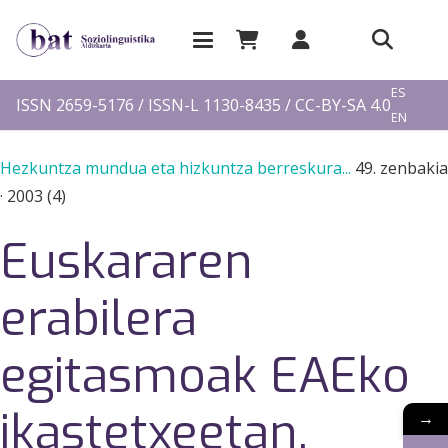
EU
ES
ISSN 2659-5176 / ISSN-L 1130-8435 / CC-BY-SA 4.0
EN
FR
Hezkuntza mundua eta hizkuntza berreskura...
49. zenbakia
·
2003 (4)
Euskararen
erabilera
egitasmoak EAEko
ikastetxeetan.
→