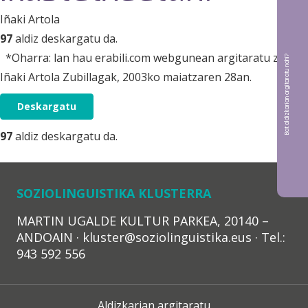
Iñaki Artola
97
aldiz deskargatu da.
*Oharra: lan hau erabili.com webgunean argitaratu zuen
Bat aldizkarian argitaratu nahi?
Iñaki Artola Zubillagak, 2003ko maiatzaren 28an.
Deskargatu
97
aldiz deskargatu da.
SOZIOLINGUISTIKA KLUSTERRA
MARTIN UGALDE KULTUR PARKEA, 20140 –
ANDOAIN · kluster@soziolinguistika.eus · Tel.:
943 592 556
Aldizkarian argitaratu