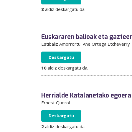
8
aldiz deskargatu da.
Euskararen balioak eta gazteen
Estibaliz Amorrortu
, Ane Ortega Etcheverry
Deskargatu
10
aldiz deskargatu da.
Herrialde Katalanetako egoera 
Ernest Querol
Deskargatu
2
aldiz deskargatu da.