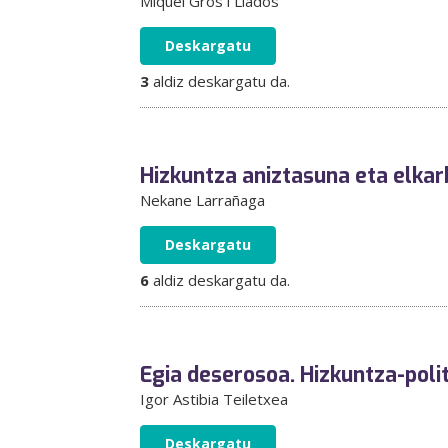
Miquel Gros i Lladós
Deskargatu
3
aldiz deskargatu da.
Hizkuntza aniztasuna eta elkar
Nekane Larrañaga
Deskargatu
6
aldiz deskargatu da.
Egia deserosoa. Hizkuntza-polit
Igor Astibia Teiletxea
Deskargatu