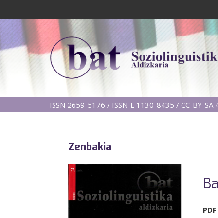
ISSN 2659-5176 / ISSN-L 1130-8435 / CC-BY-SA 4
Zenbakia
Ba
PDF