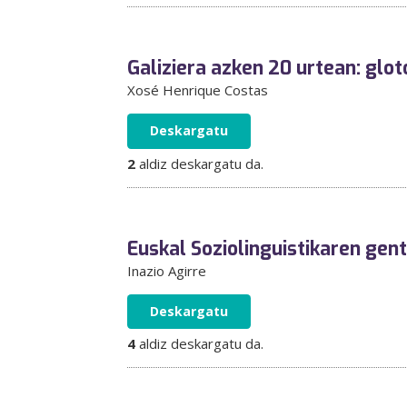
Galiziera azken 20 urtean: glot
Xosé Henrique Costas
Deskargatu
2
aldiz deskargatu da.
Euskal Soziolinguistikaren ge
Inazio Agirre
Deskargatu
4
aldiz deskargatu da.