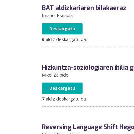
BAT aldizkariaren bilakaeraz
Imanol Esnaola
Deskargatu
6
aldiz deskargatu da.
Hizkuntza-soziologiaren ibilia 
Mikel Zalbide
Deskargatu
7
aldiz deskargatu da.
Reversing Language Shift Heg