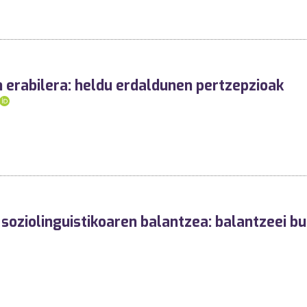
 erabilera: heldu erdaldunen pertzepzioak
soziolinguistikoaren balantzea: balantzeei b