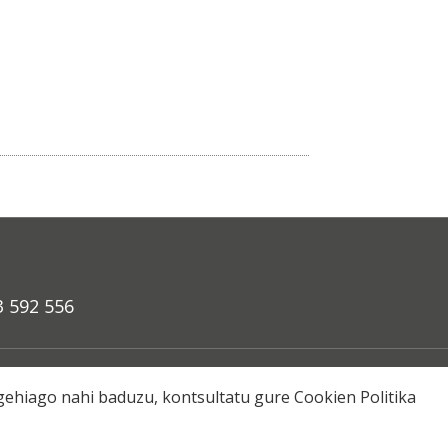
3 592 556
a
o gehiago nahi baduzu, kontsultatu gure
Cookien Politika