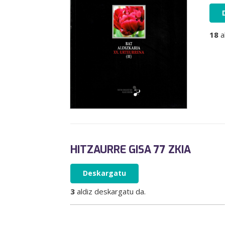
18
a
HITZAURRE GISA 77 ZKIA
Deskargatu
3
aldiz deskargatu da.