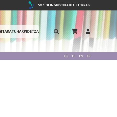
SOZIOLINGUISTIKA KLUSTERRA >
GITARATU
HARPIDETZA
EU
ES
EN
FR