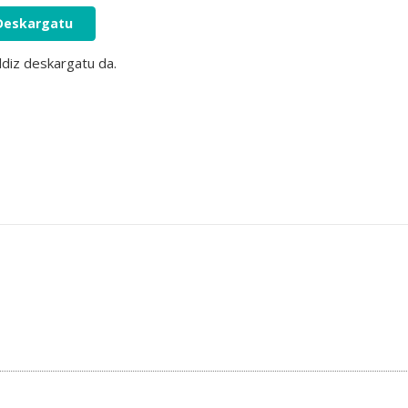
Deskargatu
ldiz deskargatu da.