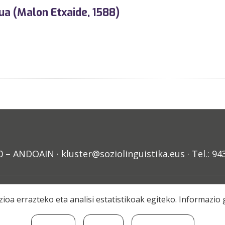
ua (Malon Etxaide, 1588)
ANDOAIN · kluster@soziolinguistika.eus · Tel.: 94
Aldizkarian argitaratu
Lege Oharra
Harpidetza
Harreman
ioa errazteko eta analisi estatistikoak egiteko. Informazi
© 2020 Soziolinguistika Klusterra