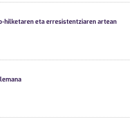
o-hilketaren eta erresistentziaren artean
ntlemana