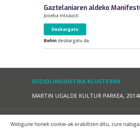
Gaztelaniaren aldeko Manifest
Joseba Intxausti
Deskargatu
Behin
deskargatu da.
SOZIOLINGUISTIKA KLUSTERRA
MARTIN UGALDE KULTUR PARKEA, 20140 – 
Webgune honek cookie-ak erabiltzen ditu, zure nabigaz