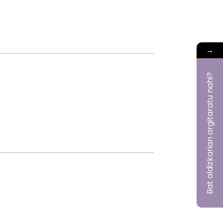
→
Bat aldizkarian argitaratu nahi?