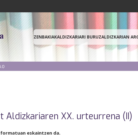
ZENBAKIAK
ALDIZKARIARI BURUZ
ALDIZKARIAN AR
.0
t Aldizkariaren XX. urteurrena (II)
 formatuan eskaintzen da.