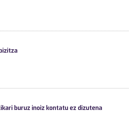
bizitza
ikari buruz inoiz kontatu ez dizutena