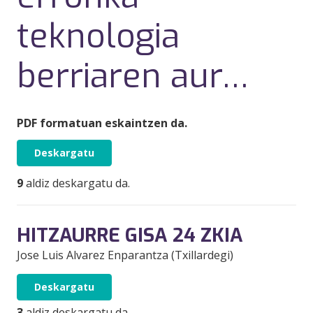
teknologia
berriaren aur…
PDF formatuan eskaintzen da.
Deskargatu
9
aldiz deskargatu da.
HITZAURRE GISA 24 ZKIA
Jose Luis Alvarez Enparantza (Txillardegi)
Deskargatu
3
aldiz deskargatu da.