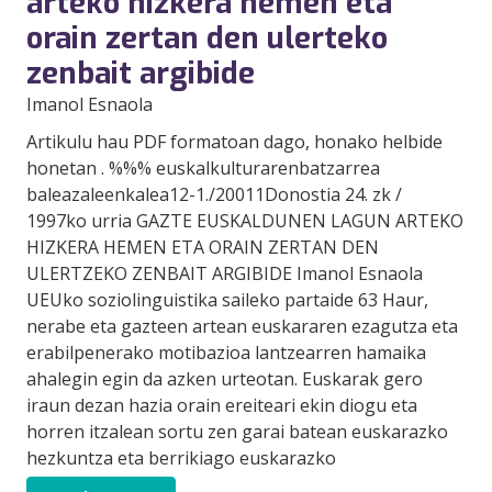
arteko hizkera hemen eta
orain zertan den ulerteko
zenbait argibide
Imanol Esnaola
Artikulu hau PDF formatoan dago, honako helbide
honetan . %%% euskalkulturarenbatzarrea
baleazaleenkalea12-1./20011Donostia 24. zk /
1997ko urria GAZTE EUSKALDUNEN LAGUN ARTEKO
HIZKERA HEMEN ETA ORAIN ZERTAN DEN
ULERTZEKO ZENBAIT ARGIBIDE Imanol Esnaola
UEUko soziolinguistika saileko partaide 63 Haur,
nerabe eta gazteen artean euskararen ezagutza eta
erabilpenerako motibazioa lantzearren hamaika
ahalegin egin da azken urteotan. Euskarak gero
iraun dezan hazia orain ereiteari ekin diogu eta
horren itzalean sortu zen garai batean euskarazko
hezkuntza eta berrikiago euskarazko