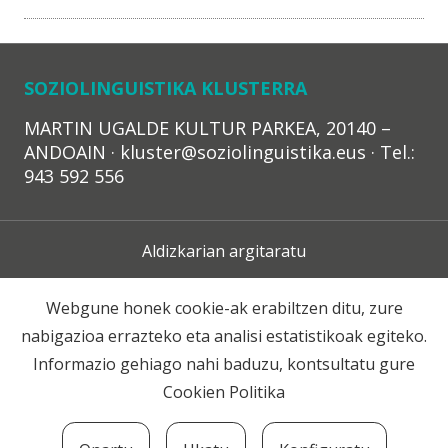
SOZIOLINGUISTIKA KLUSTERRA
MARTIN UGALDE KULTUR PARKEA, 20140 –
ANDOAIN · kluster@soziolinguistika.eus · Tel.:
943 592 556
Aldizkarian argitaratu
Lege Oharra
Webgune honek cookie-ak erabiltzen ditu, zure
nabigazioa errazteko eta analisi estatistikoak egiteko.
Harpidetza
Informazio gehiago nahi baduzu, kontsultatu gure
Cookien Politika
Harremana