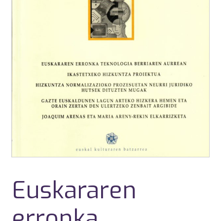
Euskararen
erronka