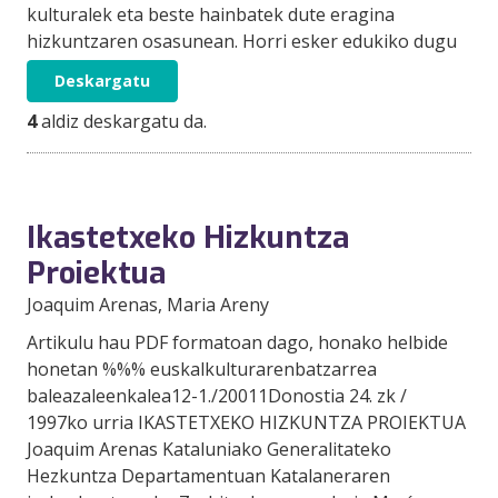
kulturalek eta beste hainbatek dute eragina
hizkuntzaren osasunean. Horri esker edukiko dugu
Deskargatu
4
aldiz deskargatu da.
Ikastetxeko Hizkuntza
Proiektua
Joaquim Arenas
, Maria Areny
Artikulu hau PDF formatoan dago, honako helbide
honetan %%% euskalkulturarenbatzarrea
baleazaleenkalea12-1./20011Donostia 24. zk /
1997ko urria IKASTETXEKO HIZKUNTZA PROIEKTUA
Joaquim Arenas Kataluniako Generalitateko
Hezkuntza Departamentuan Katalaneraren