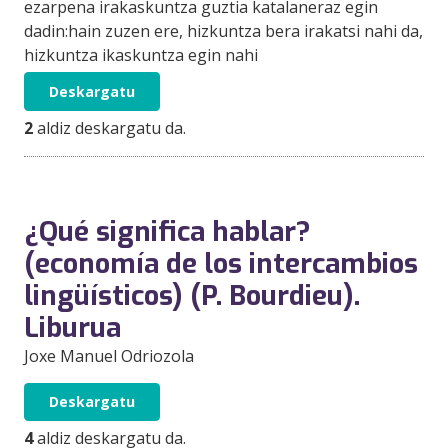
ezarpena irakaskuntza guztia katalaneraz egin
dadin:hain zuzen ere, hizkuntza bera irakatsi nahi da,
hizkuntza ikaskuntza egin nahi
Deskargatu
2
aldiz deskargatu da.
¿Qué significa hablar?
(economía de los intercambios
lingüísticos) (P. Bourdieu).
Liburua
Joxe Manuel Odriozola
Deskargatu
4
aldiz deskargatu da.