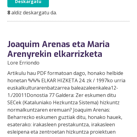
Deskargatu
8
aldiz deskargatu da.
Joaquim Arenas eta Maria
Arenyrekin elkarrizketa
Lore Erriondo
Artikulu hau PDF formatoan dago, honako helbide
honetan %%% ELKAR HIZKETA 24. zk / 1997ko urria
euskalkulturarenbatzarrea baleazaleenkalea12-
1./20011Donostia 77 Galdera: Zer eskumen ditu
SECek (Kataluniako Hezkuntza Sistema) hizkuntz
normalkuntzaren eremuan? Joaquim Arenas:
Beharrezko eskumen guztiak ditu, honako hauek,
esaterako: irakasleen prestakuntza, irakasleen
esleipena eta zentroetan hizkuntza proiektuen