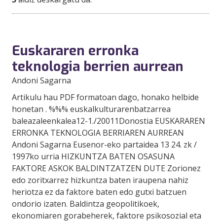
Euskararen erronka
teknologia berrien aurrean
Andoni Sagarna
Artikulu hau PDF formatoan dago, honako helbide
honetan . %%% euskalkulturarenbatzarrea
baleazaleenkalea12-1./20011Donostia EUSKARAREN
ERRONKA TEKNOLOGIA BERRIAREN AURREAN
Andoni Sagarna Eusenor-eko partaidea 13 24. zk /
1997ko urria HIZKUNTZA BATEN OSASUNA
FAKTORE ASKOK BALDINTZATZEN DUTE Zorionez
edo zoritxarrez hizkuntza baten iraupena nahiz
heriotza ez da faktore baten edo gutxi batzuen
ondorio izaten. Baldintza geopolitikoek,
ekonomiaren gorabeherek, faktore psikosozial eta