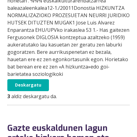
honetan . %%% euskalkulturarenbatzarrea
baleazaleenkalea12-1./20011Donostia HIZKUNTZA
NORMALIZAZIOKO PROZESUETAN NEURRI JURIDIKO
HUTSEK DITUZTEN MUGAK1 Jose Luis Alvarez
Enparantza EHU/UPVko irakaslea 53 1.- Has gaitezen
Fergusonek DIGLOSIA kontzeptua azaltzeko (1959)
aukeratutako lau kasuetan zer geratu zen laburki
gogoratzen. Bere aurrikuspenetan ez bezala,
hauetan ere ez zen egonkortasunik egon. Horietako
bat berean ere ez zen «A hizkuntza»edo goi-
barietatea soziologikoki
Deskargatu
3
aldiz deskargatu da.
Gazte euskaldunen lagun