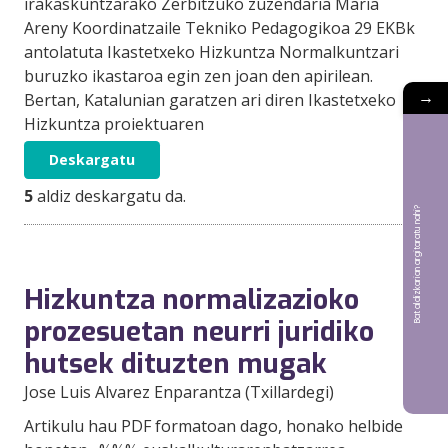
irakaskuntzarako Zerbitzuko zuzendaria María
Areny Koordinatzaile Tekniko Pedagogikoa 29 EKBk
antolatuta Ikastetxeko Hizkuntza Normalkuntzari
buruzko ikastaroa egin zen joan den apirilean.
→
Bertan, Katalunian garatzen ari diren Ikastetxeko
Hizkuntza proiektuaren
Deskargatu
5
aldiz deskargatu da.
Bat aldizkarian argitaratu nahi?
Hizkuntza normalizazioko
prozesuetan neurri juridiko
hutsek dituzten mugak
Jose Luis Alvarez Enparantza (Txillardegi)
Artikulu hau PDF formatoan dago, honako helbide