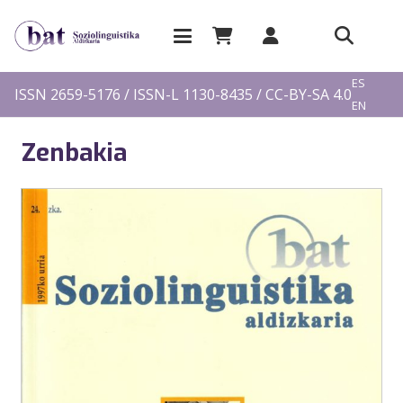
EU
ES
ISSN 2659-5176 / ISSN-L 1130-8435 / CC-BY-SA 4.0
EN
FR
Zenbakia