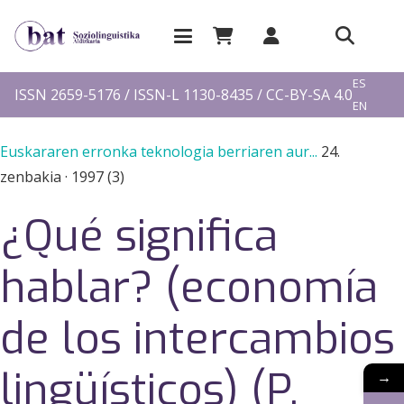
EU
ES
ISSN 2659-5176 / ISSN-L 1130-8435 / CC-BY-SA 4.0
EN
FR
Euskararen erronka teknologia berriaren aur...
24.
zenbakia
·
1997 (3)
¿Qué significa
hablar? (economía
de los intercambios
lingüísticos) (P.
→