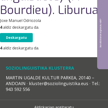
Bourdieu). Liburua
Joxe Manuel Odriozola
Bat aldizkarian argitaratu nahi?
4
aldiz deskargatu da.
Deskargatu
4
aldiz deskargatu da.
SOZIOLINGUISTIKA KLUSTERRA
MARTIN UGALDE KULTUR PARKEA, 20140 –
ANDOAIN · kluster@soziolinguistika.eus · Tel.:
943 592 556
Aldizkarian argitaratu