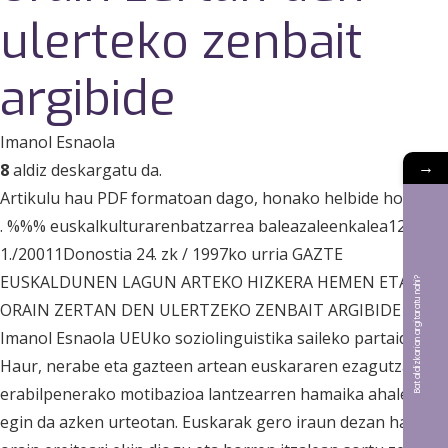
ulerteko zenbait
argibide
Imanol Esnaola
→
8
aldiz deskargatu da.
Artikulu hau PDF formatoan dago, honako helbide honetan
. %%% euskalkulturarenbatzarrea baleazaleenkalea12-
1./20011Donostia 24. zk / 1997ko urria GAZTE
EUSKALDUNEN LAGUN ARTEKO HIZKERA HEMEN ETA
Bat aldizkarian argitaratu nahi?
ORAIN ZERTAN DEN ULERTZEKO ZENBAIT ARGIBIDE
Imanol Esnaola UEUko soziolinguistika saileko partaide 63
Haur, nerabe eta gazteen artean euskararen ezagutza eta
erabilpenerako motibazioa lantzearren hamaika ahalegin
egin da azken urteotan. Euskarak gero iraun dezan hazia