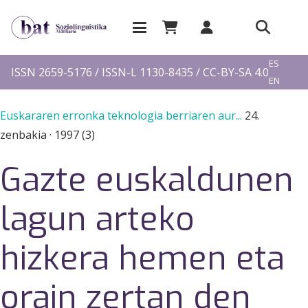
EU
ES
ISSN 2659-5176 / ISSN-L 1130-8435 / CC-BY-SA 4.0
EN
FR
Euskararen erronka teknologia berriaren aur...
24.
zenbakia
·
1997 (3)
Gazte euskaldunen
lagun arteko
hizkera hemen eta
orain zertan den