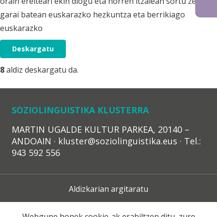
orain ereiteari ekin diogu eta horren itzalean sortu zen
garai batean euskarazko hezkuntza eta berrikiago
euskarazko
Deskargatu
8
aldiz deskargatu da.
SOZIOLINGUISTIKA KLUSTERRA
MARTIN UGALDE KULTUR PARKEA, 20140 –
ANDOAIN · kluster@soziolinguistika.eus · Tel.:
943 592 556
Aldizkarian argitaratu
Lege Oharra
Webgune honek cookie-ak erabiltzen ditu, zure