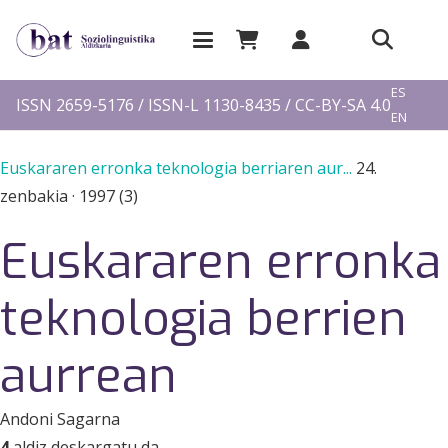
EU
ES
ISSN 2659-5176 / ISSN-L 1130-8435 / CC-BY-SA 4.0
EN
FR
Euskararen erronka teknologia berriaren aur...
24.
zenbakia
·
1997 (3)
Euskararen erronka
teknologia berrien
aurrean
Andoni Sagarna
4
aldiz deskargatu da.