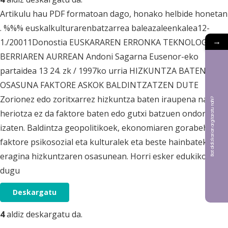
Artikulu hau PDF formatoan dago, honako helbide honetan
. %%% euskalkulturarenbatzarrea baleazaleenkalea12-
→
1./20011Donostia EUSKARAREN ERRONKA TEKNOLOGIA
BERRIAREN AURREAN Andoni Sagarna Eusenor-eko
partaidea 13 24. zk / 1997ko urria HIZKUNTZA BATEN
OSASUNA FAKTORE ASKOK BALDINTZATZEN DUTE
Zorionez edo zoritxarrez hizkuntza baten iraupena nahiz
Bat aldizkarian argitaratu nahi?
heriotza ez da faktore baten edo gutxi batzuen ondorio
izaten. Baldintza geopolitikoek, ekonomiaren gorabeherek,
faktore psikosozial eta kulturalek eta beste hainbatek dute
eragina hizkuntzaren osasunean. Horri esker edukiko
dugu
Deskargatu
4
aldiz deskargatu da.