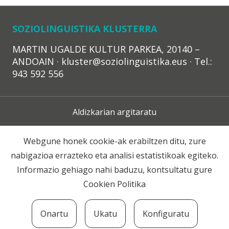
SOZIOLINGUISTIKA KLUSTERRA
MARTIN UGALDE KULTUR PARKEA, 20140 –
ANDOAIN · kluster@soziolinguistika.eus · Tel.:
943 592 556
Aldizkarian argitaratu
Lege Oharra
Webgune honek cookie-ak erabiltzen ditu, zure
nabigazioa errazteko eta analisi estatistikoak egiteko.
Harpidetza
Informazio gehiago nahi baduzu, kontsultatu gure
Cookien Politika
Harremana
Onartu
Ukatu
Konfiguratu
© 2020 Soziolinguistika Klusterra